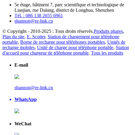
5e étage, bâtiment 7, parc scientifique et technologique de
Lianjian, rue Dalang, district de Longhua, Shenzhen
Tél. : 086 138 2655 6961
shannon@re-link.cn
© Copyright - 2010-2025 : Tous droits réservés.
Produits phares
,
Plan du site
,
E. Scotter
,
Station de chargement pour téléphone
portable
,
Borne de recharge pour téléphones portables
,
Unités de
recharge mobiles
,
Unité de charge pour téléphone portable
,
Station
d'accueil pour chargeur de téléphone portable
,
Tous les produits
E-mail
shannon@re-link.cn
WhatsApp
WeChat