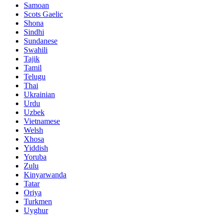
Samoan
Scots Gaelic
Shona
Sindhi
Sundanese
Swahili
Tajik
Tamil
Telugu
Thai
Ukrainian
Urdu
Uzbek
Vietnamese
Welsh
Xhosa
Yiddish
Yoruba
Zulu
Kinyarwanda
Tatar
Oriya
Turkmen
Uyghur