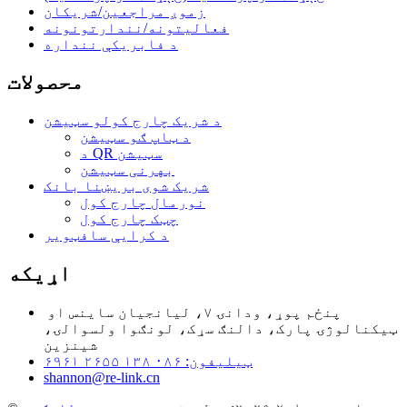
زموږ مراجعین/شریکان
فعالیتونه/نندارتونونه
د فابریکې ننداره
محصولات
د شریک چارج کولو سټیشن
د ټاپ ګو سټیشن
د QR سټیشن
بهرنی سټیشن
شریک شوی بریښنا بانک
نورمال چارج کول
چټک چارج کول
د کرایې سافټویر
اړیکه
پنځم پوړ، ودانۍ ۷، لیانجیان ساینس او ​​
ټیکنالوژۍ پارک، دالنګ سړک، لونګوا ولسوالۍ،
شینزین
ټیلیفون: ۰۸۶ ۱۳۸ ۲۶۵۵ ۶۹۶۱
shannon@re-link.cn