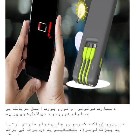
د سمارټ فونونو او نورو پورټ ایبل بریښنایی
وسایلو خپریدو د دې لامل شوی چې په
د بیټرۍ ځواک.
د لاسرسي وړ چارج کولو حلونو اړتیا
په پیژندلو سره، متشبثینو په دې برخه کې برخه
واخیسته