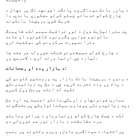
د پاور بانک سوداګرۍ، پانګه اچونه
د تګ پر مهال د
چارج کولو خدماتو چمتو کولو مفکورې باندې. دا
شریک شوي بریښنا بانکونه
په ستراتیژیک ډول د لوړ ترافیک سیمو لکه شاپینګ
مالونو، هوایی ډګرونو، کافونو، او عامه
ترانسپورت مرکزونو کې موقعیت لري،
د چارج کولو سټیشنونو شبکه جوړول
د هر هغه چا
لپاره چې اړتیا ورته لري د لاسرسي وړ.
د بازار وده او رجحانات:
د ونډو د بریښنا بانک بازار په وروستیو کلونو کې
د پام وړ وده تجربه کړې، چې د مخ په زیاتیدونکي
تکیه له امله پرمخ وړل کیږي
سمارټ فونونه
او د اړیکې ساتلو اهمیت په اړه مخ
په زیاتیدونکی پوهاوی. ټیکنالوژیکي پرمختګونه،
لکه د چټک چارج کولو وړتیاوې
او د پراخو وسایلو
سره مطابقت، د بازار نور هم غوړولی دی
پراختیا. د سوداګرۍ ماډل، ډیری وختونه پر بنسټ