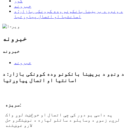
کور
خبرونه
د ونډو د بریښنا بانکونو وده کوونکی بازار: د
اسانتیا او اتصال پیاوړتیا
خبرونه
خبرونه
خبرونه
د ونډو د بریښنا بانکونو وده کوونکی بازار: د
اسانتیا او اتصال پیاوړتیا
سریزه:
په داسې یو دور کې چې اتصال او خوځښت لوړ واک
لري، زموږ د وسایلو د ساتلو لپاره د نوښتګرو حل
لارو غوښتنه