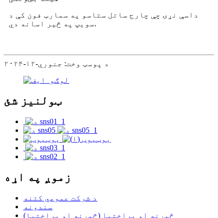
داسې نړۍ چې چارج ساتل ستاسو په سمارټ فون کې د
سویپ په څیر اسانه دي.
د پوسټ وخت: جنوري-۱۲-۲۰۲۴
ټولنیز شئ
زموږ په اړه
د شرکت عمومي کتنه
سندونه
څېړنه او پراختیا (څېړنه او پراختیا)