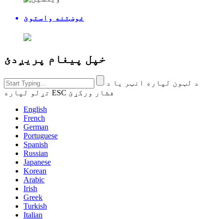
غوښتنه واستوئ
خپل پیغام پریږدئ
د لټون لپاره انټر یا د
تړلو لپاره ESC فشار ورکړئ
English
French
German
Portuguese
Spanish
Russian
Japanese
Korean
Arabic
Irish
Greek
Turkish
Italian