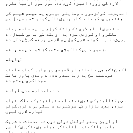
لاره کې ژوره اغیزه کړې ده. نور موږ اړتیا نلرو
اندېښنه کول
زموږ د وسایلو بیټرۍ په مهمو شیبو کې
ختمیږي. که دا د کار بریښنالیکونو ته رسیدل وي،
د نوي ښار له لارې تګ راتګ کول، یا په ساده ډول
د
ملګرو او کورنۍ سره په اړیکه کې پاتې کیدل، د
بریښنا بانکونه شریکول یو لازمي برخه ګرځیدلې ده
زموږ د ټیکنالوژۍ متمرکز ژوند یوه برخه.
پایله:
لکه څنګه چې د اسانه او لاسرسي وړ چارج کولو حلونو
غوښتنه مخ په زیاتیدو ده، د ونډې پاور بانک
سوداګرۍ چمتو ده
د دوامداره ودې لپاره.
د ټیکنالوژیکي نوښتونو او ستراتیژیکو ملګرتیاو
سره، پدې بازار کې شرکتونه د ننګونو د لرې کولو
لپاره لارې لټوي
او اړین چمتو کول
تل تړلې نړۍ ته خدمات. د شریک
پاور بانکونو راتلونکی هیله بښونکی ښکاري،
هیله بښونکی