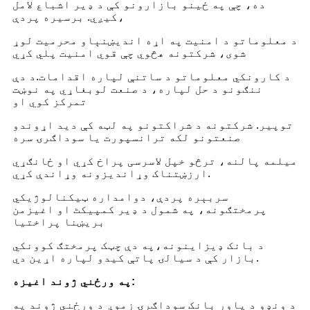
ده، چې په ځینو بازارونو کې د ډیر اشباع لامل
کیږي. برسیره پردې،
د معلوماتو د امنیت په اړه اندیښنې
او محرمیت لوړ
شوی، شرکتونه هڅوي چې قوي امنیت پلي کړي
د کارونکي معلوماتو د ساتنې لپاره اقدامات.
د دې
ننګونو د حل لپاره، د صنعت لوبغاړي په نوښت
تمرکز کوي او
توپیر. شرکتونه د شراکتونو په لټه کې دي
د اړوندو
صنعتونو لکه ترانسپورت یا سوداګرۍ سره
میلمه پالنه، ترڅو خپل لاسرسی پراخ کړي او ځانګړي
ارزښتناک وړاندیزونه وړاندې کړي.
سربېره پردې، دوامداره ټیکنالوژیکي
پرمختګونه، په شمول د ډیر کمپیکٹ او اغیزمن
بریښنا پراختیا
د بانک ډیزاینونه،
په دې چټک پرمختګ کوونکي
بازار کې د سیالۍ پاتې کیدو لپاره اړین دي.
په ورځني ژوند اغیزه:
د ونډو د پاور بانک سوداګرۍ زموږ د ورځني ژوند په