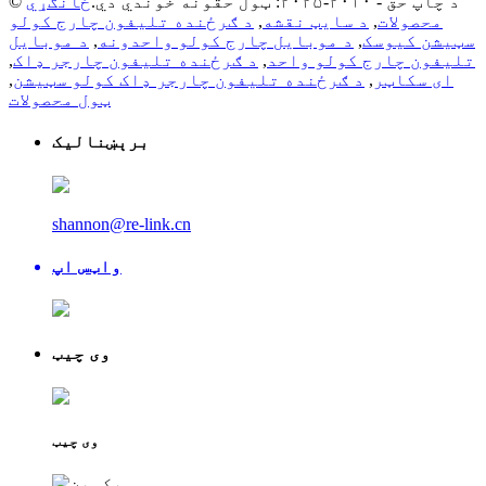
© د چاپ حق - ۲۰۱۰-۲۰۲۵: ټول حقونه خوندي دي.
ځانګړي
محصولات
,
د سایټ نقشه
,
د ګرځنده تلیفون چارج کولو
سټیشن کیوسک
,
د موبایل چارج کولو واحدونه
,
د موبایل
تلیفون چارج کولو واحد
,
د ګرځنده تلیفون چارجر ډاک
,
ای سکاټر
,
د ګرځنده تلیفون چارجر ډاک کولو سټیشن
,
ټول محصولات
برېښنالیک
shannon@re-link.cn
واټس اپ
وی چیټ
وی چیټ