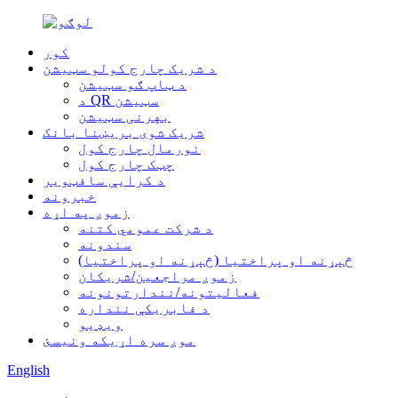
کور
د شریک چارج کولو سټیشن
د ټاپ ګو سټیشن
د QR سټیشن
بهرنی سټیشن
شریک شوی بریښنا بانک
نورمال چارج کول
چټک چارج کول
د کرایې سافټویر
خبرونه
زموږ په اړه
د شرکت عمومي کتنه
سندونه
څېړنه او پراختیا (څېړنه او پراختیا)
زموږ مراجعین/شریکان
فعالیتونه/نندارتونونه
د فابریکې ننداره
ویډیو
موږ سره اړیکه ونیسئ
English