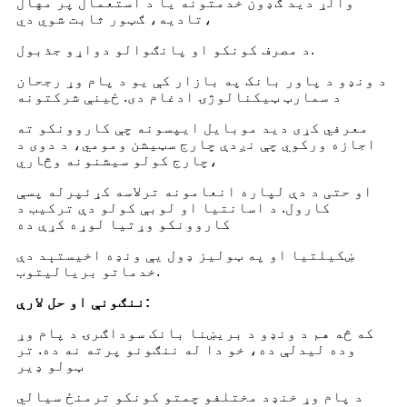
والړ دی
د ګډون خدمتونه یا د استعمال پر مهال
تادیه، ګټور ثابت شوي دي،
د مصرف کونکو او پانګوالو دواړو جذبول.
د ونډو د پاور بانک په بازار کې یو د پام وړ رجحان
د سمارټ ټیکنالوژۍ ادغام دی. ځینې شرکتونه
معرفي کړی دی
د موبایل ایپسونه چې کاروونکو ته
اجازه ورکوي چې نږدې چارج سټیشن ومومي، د دوی د
چارج کولو سیشنونه وڅاري،
او حتی د دې لپاره انعامونه ترلاسه کړئ
پرله پسې
کارول. د اسانتیا او لوبې کولو دې ترکیب د
کاروونکو وړتیا لوړه کړې ده
ښکیلتیا او په ټولیز ډول یې ونډه اخیستې
د دې
خدماتو بریالیتوب.
ننګونې او حل لارې:
که څه هم د ونډو د بریښنا بانک سوداګرۍ د پام وړ
وده لیدلې ده، خو دا له ننګونو پرته نه ده. تر
ټولو ډیر
د پام وړ خنډ
د مختلفو چمتو کونکو ترمنځ سیالي