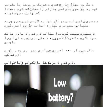
د تګ پر مهال چارج شوي د شریک بریښنا بانکونو
لپاره یو غوړیدونکی بازار رامینځته کړی دی. دا
ګډ چارج سټیشنونه
د عصري ښاري اوسیدونکو لپاره لازمي شوي دي، چې د
تلپاتې ستونزې لپاره اسانه حل وړاندې کوي
د بیټرۍ ټیټه کچه.
دا مقاله د ونډو د پاور بانک
سوداګرۍ متحرکات سپړي، د هغې د ودې په اړه رڼا
اچوي،
ننګونې، او هغه اغیزې چې لري یې
زموږ په ورځني
ژوند کې.
د ونډو د بریښنا بانکونو زیاتوالی: