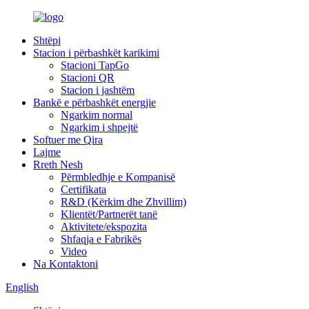
Shtëpi
Stacion i përbashkët karikimi
Stacioni TapGo
Stacioni QR
Stacion i jashtëm
Bankë e përbashkët energjie
Ngarkim normal
Ngarkim i shpejtë
Softuer me Qira
Lajme
Rreth Nesh
Përmbledhje e Kompanisë
Certifikata
R&D (Kërkim dhe Zhvillim)
Klientët/Partnerët tanë
Aktivitete/ekspozita
Shfaqja e Fabrikës
Video
Na Kontaktoni
English