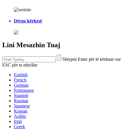
Dërgo kërkesë
Lini Mesazhin Tuaj
Shtypni Enter për të kërkuar ose
ESC për ta mbyllur
English
French
German
Portuguese
Spanish
Russian
Japanese
Korean
Arabic
Irish
Greek