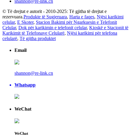
shannon@re-link.cn
© Të drejtat e autorit - 2010-2025: Të gjitha të drejtat e
rezervuara.
Produkte të Sugjeruara
,
Harta e faqes
,
Njësi karikimi
celular
,
E Skoter
,
Stacion Bakimi për Ngarkuesin e Telefonit
Celular
,
Dok për karikimin e telefonit celular
,
Kioskë e Stacionit të
Karikimit të Telefonave Celularë
,
Njësi karikimi për telefona
celularë
,
Të gjitha produktet
Email
shannon@re-link.cn
Whatsapp
WeChat
WeChat