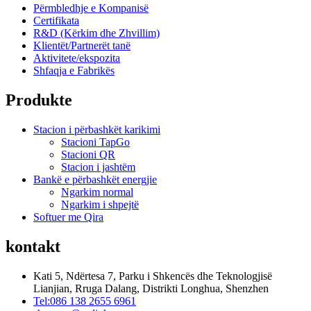
Përmbledhje e Kompanisë
Certifikata
R&D (Kërkim dhe Zhvillim)
Klientët/Partnerët tanë
Aktivitete/ekspozita
Shfaqja e Fabrikës
Produkte
Stacion i përbashkët karikimi
Stacioni TapGo
Stacioni QR
Stacion i jashtëm
Bankë e përbashkët energjie
Ngarkim normal
Ngarkim i shpejtë
Softuer me Qira
kontakt
Kati 5, Ndërtesa 7, Parku i Shkencës dhe Teknologjisë
Lianjian, Rruga Dalang, Distrikti Longhua, Shenzhen
Tel:086 138 2655 6961