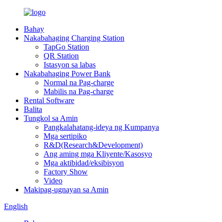
Bahay
Nakabahaging Charging Station
TapGo Station
QR Station
Istasyon sa labas
Nakabahaging Power Bank
Normal na Pag-charge
Mabilis na Pag-charge
Rental Software
Balita
Tungkol sa Amin
Pangkalahatang-ideya ng Kumpanya
Mga sertipiko
R&D(Research&Development)
Ang aming mga Kliyente/Kasosyo
Mga aktibidad/eksibisyon
Factory Show
Video
Makipag-ugnayan sa Amin
English