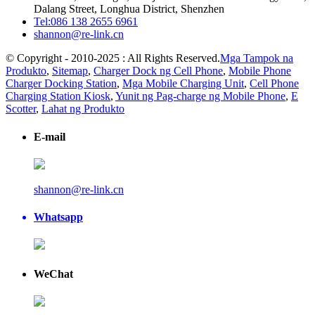
Dalang Street, Longhua District, Shenzhen
Tel:086 138 2655 6961
shannon@re-link.cn
© Copyright - 2010-2025 : All Rights Reserved.
Mga Tampok na
Produkto
,
Sitemap
,
Charger Dock ng Cell Phone
,
Mobile Phone
Charger Docking Station
,
Mga Mobile Charging Unit
,
Cell Phone
Charging Station Kiosk
,
Yunit ng Pag-charge ng Mobile Phone
,
E
Scotter
,
Lahat ng Produkto
E-mail
shannon@re-link.cn
Whatsapp
WeChat