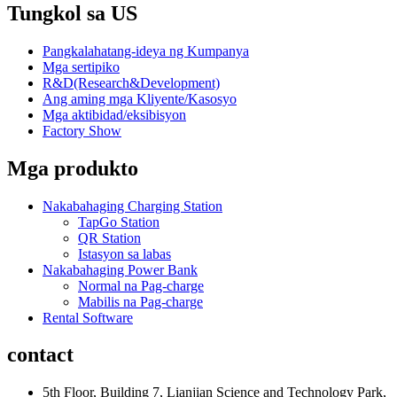
Tungkol sa US
Pangkalahatang-ideya ng Kumpanya
Mga sertipiko
R&D(Research&Development)
Ang aming mga Kliyente/Kasosyo
Mga aktibidad/eksibisyon
Factory Show
Mga produkto
Nakabahaging Charging Station
TapGo Station
QR Station
Istasyon sa labas
Nakabahaging Power Bank
Normal na Pag-charge
Mabilis na Pag-charge
Rental Software
contact
5th Floor, Building 7, Lianjian Science and Technology Park,