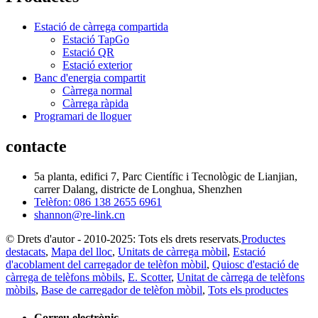
Estació de càrrega compartida
Estació TapGo
Estació QR
Estació exterior
Banc d'energia compartit
Càrrega normal
Càrrega ràpida
Programari de lloguer
contacte
5a planta, edifici 7, Parc Científic i Tecnològic de Lianjian,
carrer Dalang, districte de Longhua, Shenzhen
Telèfon: 086 138 2655 6961
shannon@re-link.cn
© Drets d'autor - 2010-2025: Tots els drets reservats.
Productes
destacats
,
Mapa del lloc
,
Unitats de càrrega mòbil
,
Estació
d'acoblament del carregador de telèfon mòbil
,
Quiosc d'estació de
càrrega de telèfons mòbils
,
E. Scotter
,
Unitat de càrrega de telèfons
mòbils
,
Base de carregador de telèfon mòbil
,
Tots els productes
Correu electrònic