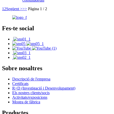
consulta
detall
1
2
Següent >
>>
Pàgina 1 / 2
Fes-te social
Sobre nosaltres
Descripció de l'empresa
Certificats
R+D (Investigació i Desenvolupament)
Els nostres clients/socis
Activitats/exposicions
Mostra de fàbrica
Productes