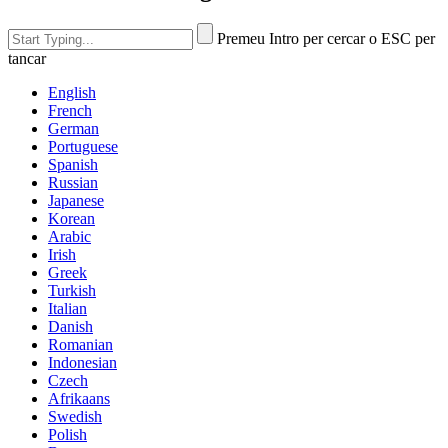
Premeu Intro per cercar o ESC per
tancar
English
French
German
Portuguese
Spanish
Russian
Japanese
Korean
Arabic
Irish
Greek
Turkish
Italian
Danish
Romanian
Indonesian
Czech
Afrikaans
Swedish
Polish