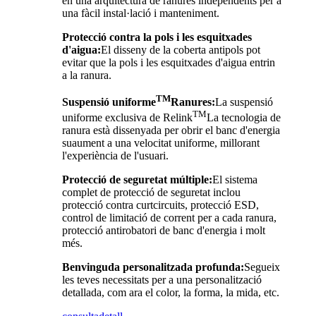
en una arquitectura de ranures independents per a
una fàcil instal·lació i manteniment.
Protecció contra la pols i les esquitxades
d'aigua:
El disseny de la coberta antipols pot
evitar que la pols i les esquitxades d'aigua entrin
a la ranura.
TM
Suspensió uniforme
Ranures:
La suspensió
TM
uniforme exclusiva de Relink
La tecnologia de
ranura està dissenyada per obrir el banc d'energia
suaument a una velocitat uniforme, millorant
l'experiència de l'usuari.
Protecció de seguretat múltiple:
El sistema
complet de protecció de seguretat inclou
protecció contra curtcircuits, protecció ESD,
control de limitació de corrent per a cada ranura,
protecció antirobatori de banc d'energia i molt
més.
Benvinguda personalitzada profunda:
Segueix
les teves necessitats per a una personalització
detallada, com ara el color, la forma, la mida, etc.