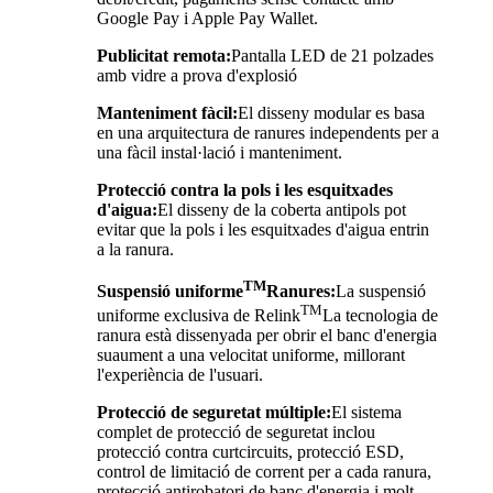
Google Pay i Apple Pay Wallet.
Publicitat remota:
Pantalla LED de 21 polzades
amb vidre a prova d'explosió
Manteniment fàcil:
El disseny modular es basa
en una arquitectura de ranures independents per a
una fàcil instal·lació i manteniment.
Protecció contra la pols i les esquitxades
d'aigua:
El disseny de la coberta antipols pot
evitar que la pols i les esquitxades d'aigua entrin
a la ranura.
TM
Suspensió uniforme
Ranures:
La suspensió
TM
uniforme exclusiva de Relink
La tecnologia de
ranura està dissenyada per obrir el banc d'energia
suaument a una velocitat uniforme, millorant
l'experiència de l'usuari.
Protecció de seguretat múltiple:
El sistema
complet de protecció de seguretat inclou
protecció contra curtcircuits, protecció ESD,
control de limitació de corrent per a cada ranura,
protecció antirobatori de banc d'energia i molt