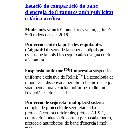
Estació de compartició de banc
d'energia de 8 ranures amb publicitat
estàtica acrílica
Model més venut:
El model més venut, gairebé
500 milers des del 2018.
Protecció contra la pols i les esquitxades
d'aigua:
El disseny de la coberta antipols pot
evitar que la pols i les esquitxades d'aigua entrin
a la ranura.
TM
Suspensió uniforme
Ranures:
La suspensió
TM
uniforme exclusiva de Relink
La tecnologia de
ranura està dissenyada per obrir el banc d'energia
suaument a una velocitat uniforme, millorant
l'experiència de l'usuari.
Protecció de seguretat múltiple:
El sistema
complet de protecció de seguretat inclou
protecció contra curtcircuits, protecció ESD,
control de limitació de corrent per a cada ranura,
protecció antirobatori de banc d'energia i molt