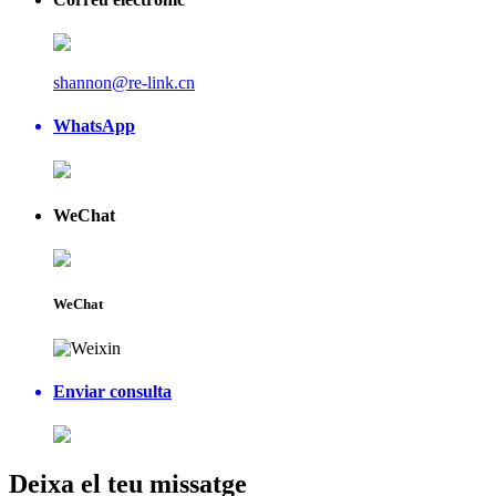
shannon@re-link.cn
WhatsApp
WeChat
WeChat
Enviar consulta
Deixa el teu missatge