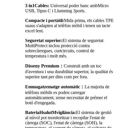
3
in
1
Cables
:
Universal
poder
banc
amb
Micro
USB, Tipus C i Llum
n
ing 3
ports
.
Compacte i portàtil:
Mida prima, els cables TPE
suaus s'adapten al telèfon mòbil i tenen un tacte
excel·lent.
Seguretat superior:
El sistema de seguretat
MultiProtect inclou protecció contra
sobrecàrregues, curtcircuits, control de
temperatura i molt més.
Disseny Premium
：
Construït amb un toc
d'aventura i una durabilitat superior, la qualitat és
superior tant per dins com per fora.
Emmagatzematge automàtic
：
La majoria de
telèfons mòbils es poden carregar
automàticament, sense necessitat de prémer el
botó d'engegada.
Bateria
H
salut
M
vigilància:
El sistema de gestió
al núvol pot monitoritzar i recopilar l'estat de
càrrega (SOC), l'estat de càrrega (SOH), la
temperatura, el corrent de càrrega, el voltatge de