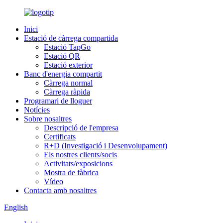
Inici
Estació de càrrega compartida
Estació TapGo
Estació QR
Estació exterior
Banc d'energia compartit
Càrrega normal
Càrrega ràpida
Programari de lloguer
Notícies
Sobre nosaltres
Descripció de l'empresa
Certificats
R+D (Investigació i Desenvolupament)
Els nostres clients/socis
Activitats/exposicions
Mostra de fàbrica
Vídeo
Contacta amb nosaltres
English