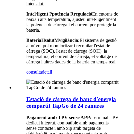
intensitat.
Intel·ligent
P
potència
R
regulació
En entorns de
baixa i alta temperatura, ajusteu intel·ligentment
la potència de càrrega i el corrent per protegir la
bateria.
Bateria
H
salut
M
vigilància:
El sistema de gestió
al núvol pot monitoritzar i recopilar l'estat de
càrrega (SOC), l'estat de càrrega (SOH), la
temperatura, el corrent de càrrega, el voltatge de
càrrega i altres dades de la bateria en temps real.
consulta
detall
Estació de càrrega de banc d'energia
compartit TapGo de 24 ranures
Pagament amb TPV sense APP:
Terminal TPV
dedicat integrat, compatible amb pagaments
sense contacte i amb xip amb targeta de
dèbit/crèdit, pagaments sense contacte amb