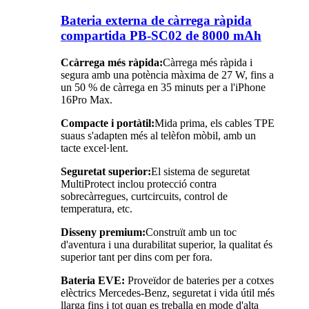
Bateria externa de càrrega ràpida
compartida PB-SC02 de 8000 mAh
C
càrrega més ràpida:
Càrrega més ràpida i
segura amb una potència màxima de 27 W, fins a
un 50 % de càrrega en 35 minuts per a l'iPhone
16Pro Max.
Compacte i portàtil:
Mida prima, els cables TPE
suaus s'adapten més al telèfon mòbil, amb un
tacte excel·lent.
Seguretat superior:
El sistema de seguretat
MultiProtect inclou protecció contra
sobrecàrregues, curtcircuits, control de
temperatura, etc.
Disseny premium:
Construït amb un toc
d'aventura i una durabilitat superior, la qualitat és
superior tant per dins com per fora.
Bateria EVE:
Proveïdor de bateries per a cotxes
elèctrics Mercedes-Benz, seguretat i vida útil més
llarga fins i tot quan es treballa en mode d'alta