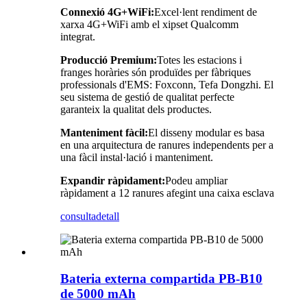
Connexió 4G+WiFi:
Excel·lent rendiment de
xarxa 4G+WiFi amb el xipset Qualcomm
integrat.
Producció Premium:
Totes les estacions i
franges horàries són produïdes per fàbriques
professionals d'EMS: Foxconn, Tefa Dongzhi. El
seu sistema de gestió de qualitat perfecte
garanteix la qualitat dels productes.
Manteniment fàcil:
El disseny modular es basa
en una arquitectura de ranures independents per a
una fàcil instal·lació i manteniment.
Expandir ràpidament:
Podeu ampliar
ràpidament a 12 ranures afegint una caixa esclava
consulta
detall
Bateria externa compartida PB-B10
de 5000 mAh