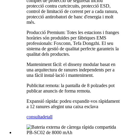
complet de protecció de seguretat inclou
protecció contra curtcircuits, protecció ESD,
control de limitació de corrent per a cada ranura,
protecció antirobatori de banc d'energia i molt
més.
Producció Premium: Totes les estacions i franges
horàries són produïdes per fàbriques EMS
professionals: Foxconn, Tefa Dongzhi. El seu
sistema de gestió de qualitat perfecte garanteix la
qualitat dels productes.
Manteniment fàcil: el disseny modular basat en
una arquitectura de ranures independents per a
una fàcil instal·lació i manteniment.
Publicitat remota: la pantalla de 8 polzades pot
publicar anuncis de forma remota.
Expansió ràpida: podeu expandir-vos ràpidament
a 12 ranures afegint una caixa esclava
consulta
detall