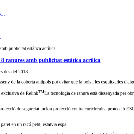
...
.
8 ranures amb publicitat estàtica acrílica
s des del 2018.
sseny de la coberta antipols pot evitar que la pols i les esquitxades d'aig
TM
 exclusiva de Relink
La tecnologia de ranura està dissenyada per obr
rotecció de seguretat inclou protecció contra curtcircuits, protecció ESD
paret en un racó petit, estalvia espai