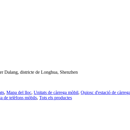
arrer Dalang, districte de Longhua, Shenzhen
ats
,
Mapa del lloc
,
Unitats de càrrega mòbil
,
Quiosc d'estació de càrreg
ga de telèfons mòbils
,
Tots els productes