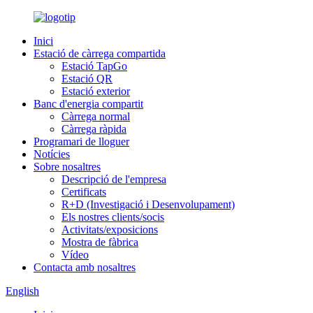
Inici
Estació de càrrega compartida
Estació TapGo
Estació QR
Estació exterior
Banc d'energia compartit
Càrrega normal
Càrrega ràpida
Programari de lloguer
Notícies
Sobre nosaltres
Descripció de l'empresa
Certificats
R+D (Investigació i Desenvolupament)
Els nostres clients/socis
Activitats/exposicions
Mostra de fàbrica
Vídeo
Contacta amb nosaltres
English