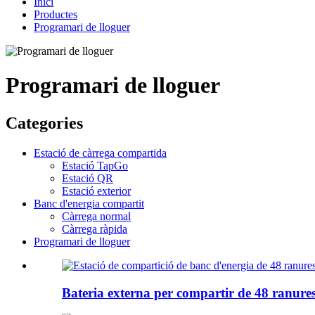
Inici
Productes
Programari de lloguer
Programari de lloguer
Categories
Estació de càrrega compartida
Estació TapGo
Estació QR
Estació exterior
Banc d'energia compartit
Càrrega normal
Càrrega ràpida
Programari de lloguer
Bateria externa per compartir de 48 ranures