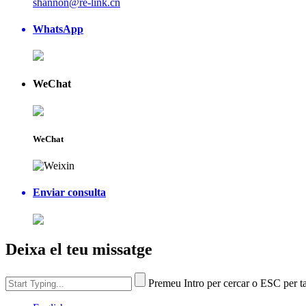
shannon@re-link.cn
WhatsApp
WeChat
WeChat
Enviar consulta
Deixa el teu missatge
Premeu Intro per cercar o ESC per t