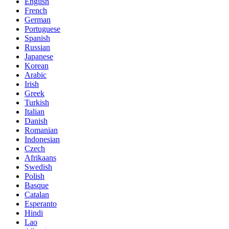
English
French
German
Portuguese
Spanish
Russian
Japanese
Korean
Arabic
Irish
Greek
Turkish
Italian
Danish
Romanian
Indonesian
Czech
Afrikaans
Swedish
Polish
Basque
Catalan
Esperanto
Hindi
Lao