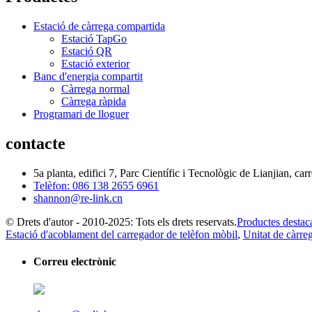
Estació de càrrega compartida
Estació TapGo
Estació QR
Estació exterior
Banc d'energia compartit
Càrrega normal
Càrrega ràpida
Programari de lloguer
contacte
5a planta, edifici 7, Parc Científic i Tecnològic de Lianjian, c
Telèfon: 086 138 2655 6961
shannon@re-link.cn
© Drets d'autor - 2010-2025: Tots els drets reservats.
Productes destac
Estació d'acoblament del carregador de telèfon mòbil
,
Unitat de càrre
Correu electrònic