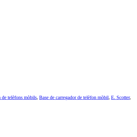
a de telèfons mòbils
,
Base de carregador de telèfon mòbil
,
E. Scotter
,