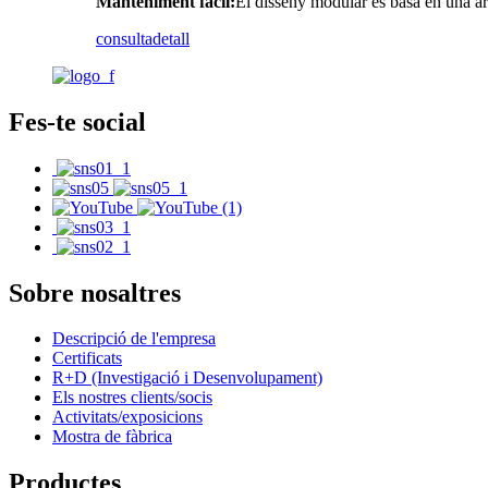
Manteniment fàcil:
El disseny modular es basa en una arq
consulta
detall
Fes-te social
Sobre nosaltres
Descripció de l'empresa
Certificats
R+D (Investigació i Desenvolupament)
Els nostres clients/socis
Activitats/exposicions
Mostra de fàbrica
Productes