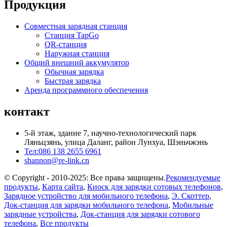
Продукция
Совместная зарядная станция
Станция TapGo
QR-станция
Наружная станция
Общий внешний аккумулятор
Обычная зарядка
Быстрая зарядка
Аренда программного обеспечения
контакт
5-й этаж, здание 7, научно-технологический парк
Ляньцзянь, улица Даланг, район Лунхуа, Шэньчжэнь
Тел:086 138 2655 6961
shannon@re-link.cn
© Copyright - 2010-2025: Все права защищены.
Рекомендуемые
продукты
,
Карта сайта
,
Киоск для зарядки сотовых телефонов
,
Зарядное устройство для мобильного телефона
,
Э. Скоттер
,
Док-станция для зарядки мобильного телефона
,
Мобильные
зарядные устройства
,
Док-станция для зарядки сотового
телефона
,
Все продукты