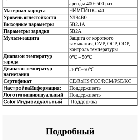
аренды 400~500 раз
Материал корпуса
ЧИМЕЙ
ПК-540
Уровень огнестойкости
УЛ94В0
Выходные параметры
5В2.1А
Параметры зарядки
5В2А
Мульти-защита
Защита от короткого
замыкания, OVP, OCP, ODP,
контроль температуры
Диапазон температур
0℃
～
50℃
заряда
Диапазон температур
-10℃~50℃
нагнетания
Сертификат
CE/RoHS/FCC/RCM/PSE/KC
Настройка
Информация:
Поддерживать
Логотип
индивидуальный
Поддерживать
C
ol
or
Индивидуальный
Поддержка
Подробный