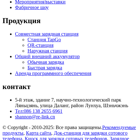
Мероприятия/выставки
Фабричное шоу
Продукция
Совместная зарядная станция
Станция TapGo
QR-станция
Наружная станция
Общий внешний аккумулятор
Обычная зарядка
Быстрая зарядка
Аренда программного обеспечения
контакт
5-й этаж, здание 7, научно-технологический парк
Ляньцзянь, улица Даланг, район Лунхуа, Шэньчжэнь
Тел:086 138 2655 6961
shannon@re-link.cn
© Copyright - 2010-2025: Все права защищены.
Рекомендуемые
продукты
,
Карта сайта
,
Док-станция для зарядки сотового
телефона
,
Киоск для зарядки сотовых телефонов
,
Зарядное