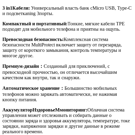
3
in
1
Кабели
:
Универсальный
власть
банк
с
Micro USB, Type-C
и подсветка
n
ing 3
порты
.
Компактный и портативный:
Тонкие, мягкие кабели TPE
подходят для мобильного телефона и приятны на ощупь.
Превосходная безопасность:
Комплексная система
безопасности MultiProtect включает защиту от перезаряда,
защиту от короткого замыкания, контроль температуры и
многое другое.
Премиум-дизайн
：
Созданный для приключений, с
превосходной прочностью, он отличается высочайшим
качеством как внутри, так и снаружи.
Автоматическое хранение
：
Большинство мобильных
телефонов можно заряжать автоматически, не нажимая
кнопку питания.
Аккумулятор
H
здоровье
M
мониторинг:
Облачная система
управления может отслеживать и собирать данные о
состоянии заряда и здоровья аккумулятора, температуре, токе
зарядки, напряжении зарядки и другие данные в режиме
реального времени.