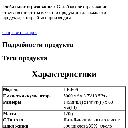
Глобальное страхование
：
G
глобальное страхование
ответственности за качество продукции для каждого
продукта, который мы производим
Отправить запрос
Подробности продукта
Теги продукта
Характеристики
M
одель
ПБ-Б09
Емкость аккумулятора
5000 мАч 3.7
V
18.5Втч
Размеры
145м
m(
Л) х14
mm
(Г) x 68
мм(Ш)
Масса
120
g
C
Тип элл
Литий-полимерный элемент
Цикл жизни
300 циклов
≥
80%
, Около