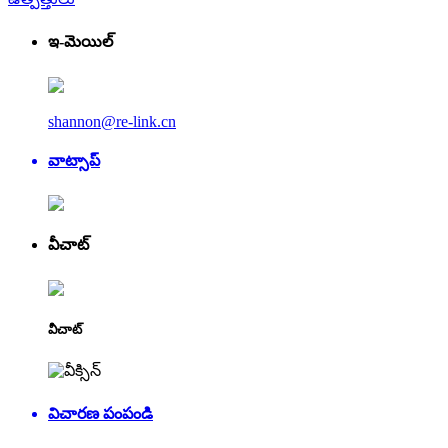
ఇ-మెయిల్
shannon@re-link.cn
వాట్సాప్
వీచాట్
వీచాట్
విచారణ పంపండి