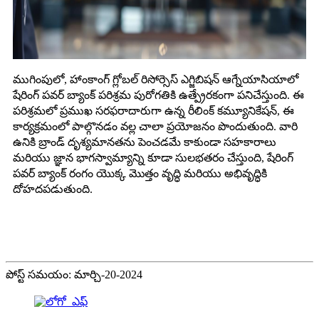
ముగింపులో, హాంకాంగ్ గ్లోబల్ రిసోర్సెస్ ఎగ్జిబిషన్ ఆగ్నేయాసియాలో
షేరింగ్ పవర్ బ్యాంక్ పరిశ్రమ పురోగతికి ఉత్ప్రేరకంగా పనిచేస్తుంది. ఈ
పరిశ్రమలో ప్రముఖ సరఫరాదారుగా ఉన్న రీలింక్ కమ్యూనికేషన్, ఈ
కార్యక్రమంలో పాల్గొనడం వల్ల చాలా ప్రయోజనం పొందుతుంది. వారి
ఉనికి బ్రాండ్ దృశ్యమానతను పెంచడమే కాకుండా సహకారాలు
మరియు జ్ఞాన భాగస్వామ్యాన్ని కూడా సులభతరం చేస్తుంది, షేరింగ్
పవర్ బ్యాంక్ రంగం యొక్క మొత్తం వృద్ధి మరియు అభివృద్ధికి
దోహదపడుతుంది.
పోస్ట్ సమయం: మార్చి-20-2024