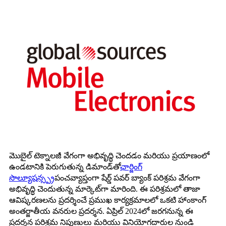
మొబైల్ టెక్నాలజీ వేగంగా అభివృద్ధి చెందడం మరియు ప్రయాణంలో
ఉండటానికి పెరుగుతున్న డిమాండ్‌తో
ఛార్జింగ్
సొల్యూషన్స్
ప్రపంచవ్యాప్తంగా షేర్డ్ పవర్ బ్యాంక్ పరిశ్రమ వేగంగా
అభివృద్ధి చెందుతున్న మార్కెట్‌గా మారింది. ఈ పరిశ్రమలో తాజా
ఆవిష్కరణలను ప్రదర్శించే ప్రముఖ కార్యక్రమాలలో ఒకటి హాంకాంగ్
అంతర్జాతీయ వనరుల ప్రదర్శన. ఏప్రిల్ 2024లో జరగనున్న ఈ
ప్రదర్శన పరిశ్రమ నిపుణులు మరియు వినియోగదారుల నుండి