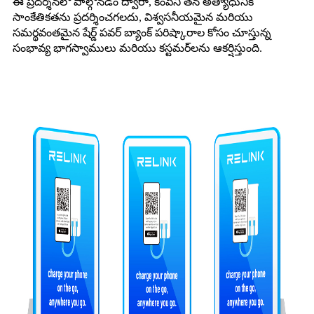
ఈ ప్రదర్శనలో పాల్గొనడం ద్వారా, కంపెనీ తన అత్యాధునిక
సాంకేతికతను ప్రదర్శించగలదు, విశ్వసనీయమైన మరియు
సమర్థవంతమైన షేర్డ్ పవర్ బ్యాంక్ పరిష్కారాల కోసం చూస్తున్న
సంభావ్య భాగస్వాములు మరియు కస్టమర్‌లను ఆకర్షిస్తుంది.