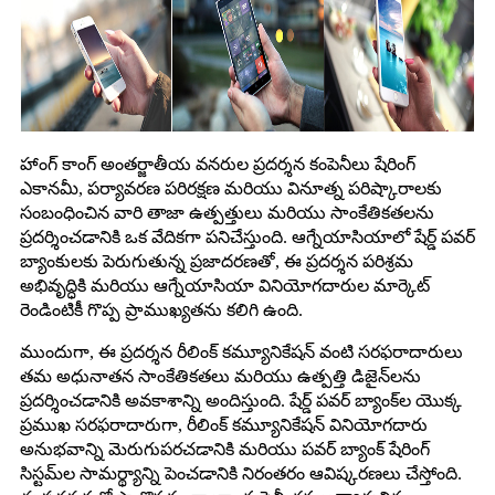
హాంగ్ కాంగ్ అంతర్జాతీయ వనరుల ప్రదర్శన కంపెనీలు షేరింగ్
ఎకానమీ, పర్యావరణ పరిరక్షణ మరియు వినూత్న పరిష్కారాలకు
సంబంధించిన వారి తాజా ఉత్పత్తులు మరియు సాంకేతికతలను
ప్రదర్శించడానికి ఒక వేదికగా పనిచేస్తుంది. ఆగ్నేయాసియాలో షేర్డ్ పవర్
బ్యాంకులకు పెరుగుతున్న ప్రజాదరణతో, ఈ ప్రదర్శన పరిశ్రమ
అభివృద్ధికి మరియు ఆగ్నేయాసియా వినియోగదారుల మార్కెట్
రెండింటికీ గొప్ప ప్రాముఖ్యతను కలిగి ఉంది.
ముందుగా, ఈ ప్రదర్శన రీలింక్ కమ్యూనికేషన్ వంటి సరఫరాదారులు
తమ అధునాతన సాంకేతికతలు మరియు ఉత్పత్తి డిజైన్‌లను
ప్రదర్శించడానికి అవకాశాన్ని అందిస్తుంది. షేర్డ్ పవర్ బ్యాంక్‌ల యొక్క
ప్రముఖ సరఫరాదారుగా, రీలింక్ కమ్యూనికేషన్ వినియోగదారు
అనుభవాన్ని మెరుగుపరచడానికి మరియు పవర్ బ్యాంక్ షేరింగ్
సిస్టమ్‌ల సామర్థ్యాన్ని పెంచడానికి నిరంతరం ఆవిష్కరణలు చేస్తోంది.