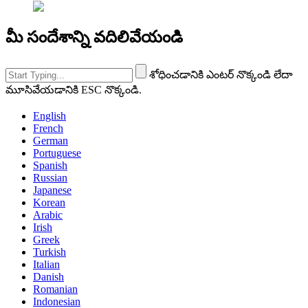
మీ సందేశాన్ని వదిలివేయండి
శోధించడానికి ఎంటర్ నొక్కండి లేదా
మూసివేయడానికి ESC నొక్కండి.
English
French
German
Portuguese
Spanish
Russian
Japanese
Korean
Arabic
Irish
Greek
Turkish
Italian
Danish
Romanian
Indonesian