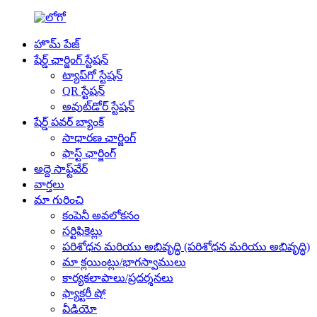
హొమ్ పేజ్
షేర్డ్ ఛార్జింగ్ స్టేషన్
ట్యాప్‌గో స్టేషన్
QR స్టేషన్
అవుట్‌డోర్ స్టేషన్
షేర్డ్ పవర్ బ్యాంక్
సాధారణ ఛార్జింగ్
ఫాస్ట్ ఛార్జింగ్
అద్దె సాఫ్ట్‌వేర్
వార్తలు
మా గురించి
కంపెనీ అవలోకనం
సర్టిఫికెట్లు
పరిశోధన మరియు అభివృద్ధి (పరిశోధన మరియు అభివృద్ధి)
మా క్లయింట్లు/భాగస్వాములు
కార్యకలాపాలు/ప్రదర్శనలు
ఫ్యాక్టరీ షో
వీడియో