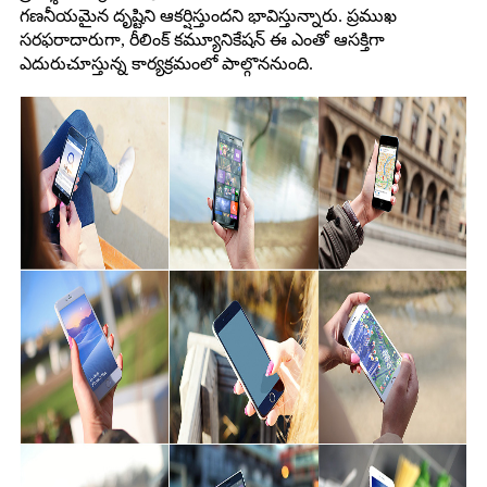
గణనీయమైన దృష్టిని ఆకర్షిస్తుందని భావిస్తున్నారు. ప్రముఖ
సరఫరాదారుగా, రీలింక్ కమ్యూనికేషన్ ఈ ఎంతో ఆసక్తిగా
ఎదురుచూస్తున్న కార్యక్రమంలో పాల్గొననుంది.