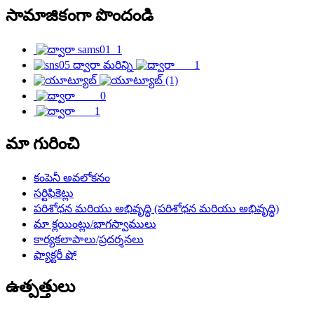
సామాజికంగా పొందండి
మా గురించి
కంపెనీ అవలోకనం
సర్టిఫికెట్లు
పరిశోధన మరియు అభివృద్ధి (పరిశోధన మరియు అభివృద్ధి)
మా క్లయింట్లు/భాగస్వాములు
కార్యకలాపాలు/ప్రదర్శనలు
ఫ్యాక్టరీ షో
ఉత్పత్తులు