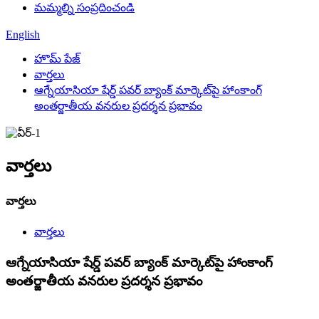
మమ్మల్ని సంప్రదించండి
English
హొమ్ పేజ్
వార్తలు
ఆగ్నేయాసియా షేర్డ్ పవర్ బ్యాంక్ మార్కెట్‌పై హాంకాంగ్
అంతర్జాతీయ వనరుల ప్రదర్శన ప్రభావం
వార్తలు
వార్తలు
వార్తలు
ఆగ్నేయాసియా షేర్డ్ పవర్ బ్యాంక్ మార్కెట్‌పై హాంకాంగ్
అంతర్జాతీయ వనరుల ప్రదర్శన ప్రభావం