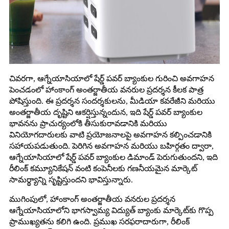
చివరగా, ఆగ్నేయాసియాలో షేర్డ్ పవర్ బ్యాంకుల గురించి అవగాహన
పెంచడంలో హాంకాంగ్ అంతర్జాతీయ వనరుల ప్రదర్శన కీలక పాత్ర
పోషిస్తుంది. ఈ ప్రదర్శన సందర్శకులను, మీడియా కవరేజీని మరియు
అంతర్జాతీయ దృష్టిని ఆకర్షిస్తున్నందున, ఇది షేర్డ్ పవర్ బ్యాంకుల
భావనను ప్రాచుర్యంలోకి తీసుకురావడానికి మరియు
వినియోగదారులకు వాటి ప్రయోజనాలపై అవగాహన కల్పించడానికి
సహాయపడుతుంది. పెరిగిన అవగాహన మరియు బహిర్గతం ద్వారా,
ఆగ్నేయాసియాలో షేర్డ్ పవర్ బ్యాంకుల డిమాండ్ పెరుగుతుందని, ఇది
రీలింక్ కమ్యూనికేషన్ వంటి కంపెనీలకు గణనీయమైన మార్కెట్
సామర్థ్యాన్ని సృష్టిస్తుందని భావిస్తున్నారు.
ముగింపులో, హాంకాంగ్ అంతర్జాతీయ వనరుల ప్రదర్శన
ఆగ్నేయాసియాలోని భాగస్వామ్య విద్యుత్ బ్యాంకు మార్కెట్‌కు గొప్ప
ప్రాముఖ్యతను కలిగి ఉంది. ప్రముఖ సరఫరాదారుగా, రీలింక్