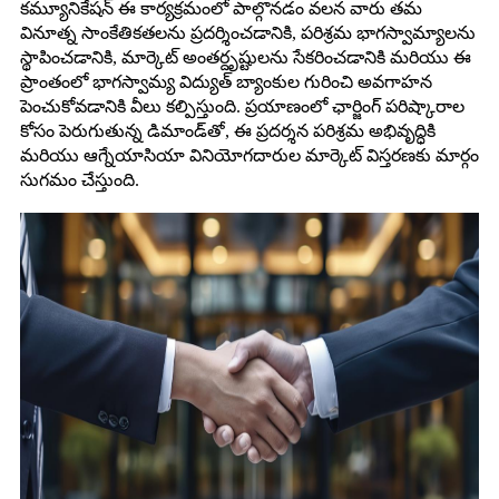
కమ్యూనికేషన్ ఈ కార్యక్రమంలో పాల్గొనడం వలన వారు తమ
వినూత్న సాంకేతికతలను ప్రదర్శించడానికి, పరిశ్రమ భాగస్వామ్యాలను
స్థాపించడానికి, మార్కెట్ అంతర్దృష్టులను సేకరించడానికి మరియు ఈ
ప్రాంతంలో భాగస్వామ్య విద్యుత్ బ్యాంకుల గురించి అవగాహన
పెంచుకోవడానికి వీలు కల్పిస్తుంది. ప్రయాణంలో ఛార్జింగ్ పరిష్కారాల
కోసం పెరుగుతున్న డిమాండ్‌తో, ఈ ప్రదర్శన పరిశ్రమ అభివృద్ధికి
మరియు ఆగ్నేయాసియా వినియోగదారుల మార్కెట్ విస్తరణకు మార్గం
సుగమం చేస్తుంది.