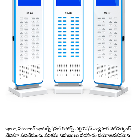
ఇంకా, హాంకాంగ్ ఇంటర్నేషనల్ రిసోర్స్ ఎగ్జిబిషన్ వ్యాపార నెట్‌వర్కింగ్
వేదికగా పనిచేస్తుంది, పరిశ్రమ నిపుణులు పరస్పరం ప్రయోజనకరమైన