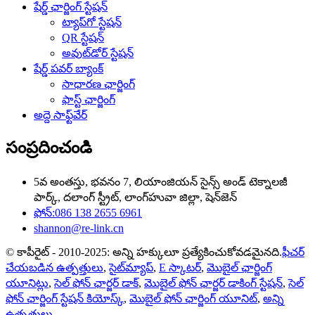
షేర్డ్ ఛార్జింగ్ స్టేషన్
ట్యాప్‌గో స్టేషన్
QR స్టేషన్
అవుట్‌డోర్ స్టేషన్
షేర్డ్ పవర్ బ్యాంక్
సాధారణ ఛార్జింగ్
ఫాస్ట్ ఛార్జింగ్
అద్దె సాఫ్ట్‌వేర్
సంప్రదించండి
5వ అంతస్తు, భవనం 7, లియాంజియన్ సైన్స్ అండ్ టెక్నాలజీ
పార్క్, దలాంగ్ స్ట్రీట్, లాంగ్‌హువా జిల్లా, షెన్‌జెన్
ఫోన్:086 138 2655 6961
shannon@re-link.cn
© కాపీరైట్ - 2010-2025: అన్ని హక్కులూ ప్రత్యేకించుకోవడమైనది.
ఫీచర్
చేయబడిన ఉత్పత్తులు
,
సైట్‌మ్యాప్
,
E స్కాటర్
,
మొబైల్ ఛార్జింగ్
యూనిట్లు
,
సెల్ ఫోన్ ఛార్జర్ డాక్
,
మొబైల్ ఫోన్ ఛార్జర్ డాకింగ్ స్టేషన్
,
సెల్
ఫోన్ ఛార్జింగ్ స్టేషన్ కియోస్క్
,
మొబైల్ ఫోన్ ఛార్జింగ్ యూనిట్
,
అన్ని
ఉత్పత్తులు