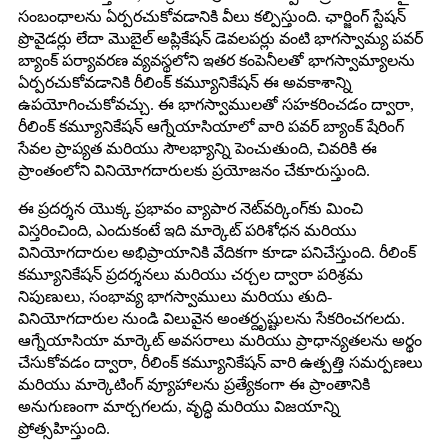
సంబంధాలను ఏర్పరచుకోవడానికి వీలు కల్పిస్తుంది. ఛార్జింగ్ స్టేషన్
ప్రొవైడర్లు లేదా మొబైల్ అప్లికేషన్ డెవలపర్లు వంటి భాగస్వామ్య పవర్
బ్యాంక్ పర్యావరణ వ్యవస్థలోని ఇతర కంపెనీలతో భాగస్వామ్యాలను
ఏర్పరచుకోవడానికి రీలింక్ కమ్యూనికేషన్ ఈ అవకాశాన్ని
ఉపయోగించుకోవచ్చు. ఈ భాగస్వాములతో సహకరించడం ద్వారా,
రీలింక్ కమ్యూనికేషన్ ఆగ్నేయాసియాలో వారి పవర్ బ్యాంక్ షేరింగ్
సేవల ప్రాప్యత మరియు సౌలభ్యాన్ని పెంచుతుంది, చివరికి ఈ
ప్రాంతంలోని వినియోగదారులకు ప్రయోజనం చేకూరుస్తుంది.
ఈ ప్రదర్శన యొక్క ప్రభావం వ్యాపార నెట్‌వర్కింగ్‌కు మించి
విస్తరించింది, ఎందుకంటే ఇది మార్కెట్ పరిశోధన మరియు
వినియోగదారుల అభిప్రాయానికి వేదికగా కూడా పనిచేస్తుంది. రీలింక్
కమ్యూనికేషన్ ప్రదర్శనలు మరియు చర్చల ద్వారా పరిశ్రమ
నిపుణులు, సంభావ్య భాగస్వాములు మరియు తుది-
వినియోగదారుల నుండి విలువైన అంతర్దృష్టులను సేకరించగలదు.
ఆగ్నేయాసియా మార్కెట్ అవసరాలు మరియు ప్రాధాన్యతలను అర్థం
చేసుకోవడం ద్వారా, రీలింక్ కమ్యూనికేషన్ వారి ఉత్పత్తి సమర్పణలు
మరియు మార్కెటింగ్ వ్యూహాలను ప్రత్యేకంగా ఈ ప్రాంతానికి
అనుగుణంగా మార్చగలదు, వృద్ధి మరియు విజయాన్ని
ప్రోత్సహిస్తుంది.