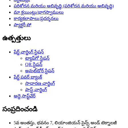
పరిశోధన మరియు అభివృద్ధి (పరిశోధన మరియు అభివృద్ధి)
మా క్లయింట్లు/భాగస్వాములు
కార్యకలాపాలు/ప్రదర్శనలు
ఫ్యాక్టరీ షో
ఉత్పత్తులు
షేర్డ్ ఛార్జింగ్ స్టేషన్
ట్యాప్‌గో స్టేషన్
QR స్టేషన్
అవుట్‌డోర్ స్టేషన్
షేర్డ్ పవర్ బ్యాంక్
సాధారణ ఛార్జింగ్
ఫాస్ట్ ఛార్జింగ్
అద్దె సాఫ్ట్‌వేర్
సంప్రదించండి
5వ అంతస్తు, భవనం 7, లియాంజియన్ సైన్స్ అండ్ టెక్నాలజీ