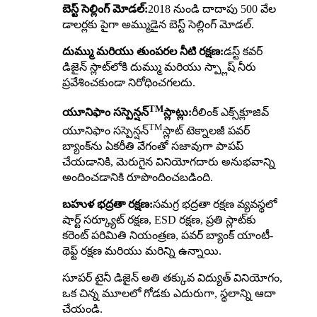
బెస్ట్ సెల్లింగ్ మోడల్:
2018 నుండి దాదాపు 500 వేల
డాలర్లకు పైగా అమ్ముడైన బెస్ట్ సెల్లింగ్ మోడల్.
దుమ్ము మరియు తుంపరల నీటి రక్షణ:
డస్ట్ కవర్
డిజైన్ స్లాట్‌లోకి దుమ్ము మరియు స్ప్లాష్ నీరు
ప్రవేశించకుండా నిరోధించగలదు.
TM
యూనిఫాం సస్పెన్షన్
స్లాట్లు:
రీలింక్ ఎక్స్‌క్లూజివ్
TM
యూనిఫాం సస్పెన్షన్
స్లాట్ టెక్నాలజీ పవర్
బ్యాంక్‌ను ఏకరీతి వేగంతో సజావుగా పాపప్
చేయడానికి, మెరుగైన వినియోగదారు అనుభవాన్ని
అందించడానికి రూపొందించబడింది.
బహుళ భద్రతా రక్షణ:
సమగ్ర భద్రతా రక్షణ వ్యవస్థలో
షార్ట్ సర్క్యూట్ రక్షణ, ESD రక్షణ, ప్రతి స్లాట్‌కు
కరెంట్ పరిమితి నియంత్రణ, పవర్ బ్యాంక్ యాంటీ-
థెఫ్ట్ రక్షణ మరియు మరిన్ని ఉన్నాయి.
సూపర్ టైనీ డిజైన్ అతి తక్కువ విద్యుత్ వినియోగం,
ఒక చిన్న మూలలో గోడకు ఎదురుగా, స్థలాన్ని ఆదా
చేయండి.