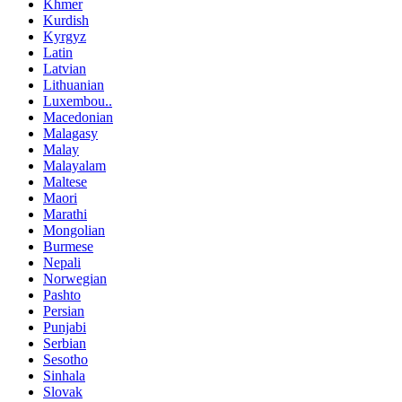
Khmer
Kurdish
Kyrgyz
Latin
Latvian
Lithuanian
Luxembou..
Macedonian
Malagasy
Malay
Malayalam
Maltese
Maori
Marathi
Mongolian
Burmese
Nepali
Norwegian
Pashto
Persian
Punjabi
Serbian
Sesotho
Sinhala
Slovak