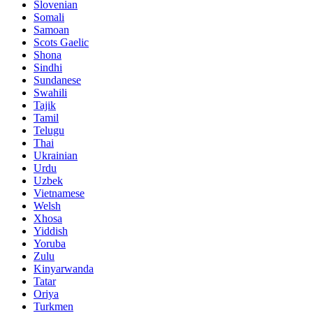
Slovenian
Somali
Samoan
Scots Gaelic
Shona
Sindhi
Sundanese
Swahili
Tajik
Tamil
Telugu
Thai
Ukrainian
Urdu
Uzbek
Vietnamese
Welsh
Xhosa
Yiddish
Yoruba
Zulu
Kinyarwanda
Tatar
Oriya
Turkmen