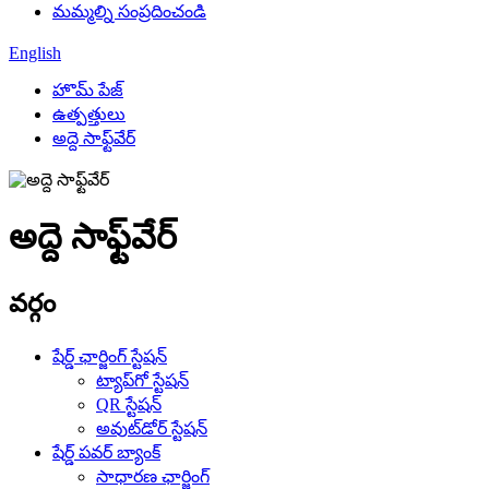
మమ్మల్ని సంప్రదించండి
English
హొమ్ పేజ్
ఉత్పత్తులు
అద్దె సాఫ్ట్‌వేర్
అద్దె సాఫ్ట్‌వేర్
వర్గం
షేర్డ్ ఛార్జింగ్ స్టేషన్
ట్యాప్‌గో స్టేషన్
QR స్టేషన్
అవుట్‌డోర్ స్టేషన్
షేర్డ్ పవర్ బ్యాంక్
సాధారణ ఛార్జింగ్