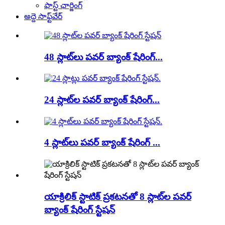
ఫాస్ట్ ఛార్జింగ్
అద్దె సాఫ్ట్‌వేర్
48 స్లాట్‌లు పవర్ బ్యాంక్ షేరింగ్...
24 స్లాట్‌ల పవర్ బ్యాంక్ షేరింగ్...
4 స్లాట్‌లు పవర్ బ్యాంక్ షేరింగ్ ...
యాక్రిలిక్ స్టాటిక్ ప్రకటనతో 8 స్లాట్‌ల పవర్
బ్యాంక్ షేరింగ్ స్టేషన్