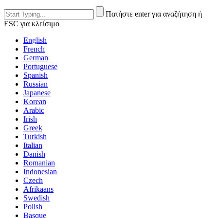
Πατήστε enter για αναζήτηση ή
ESC για κλείσιμο
English
French
German
Portuguese
Spanish
Russian
Japanese
Korean
Arabic
Irish
Greek
Turkish
Italian
Danish
Romanian
Indonesian
Czech
Afrikaans
Swedish
Polish
Basque