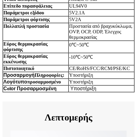
Επίπεδο πυρασφάλειας
UL94V0
Παράμετροι εξόδου
5V2.1A
Παράμετροι φόρτισης
5V2A
Πολλαπλή προστασία
Προστασία από βραχυκύκλωμα,
OVP, OCP, ODP, Έλεγχος
θερμοκρασίας
Εύρος θερμοκρασίας
0℃
~
50℃
φόρτισης
Εύρος θερμοκρασίας
-10℃~50℃
εκκένωσης
Πιστοποιητικό
CE/RoHS/FCC/RCM/PSE/KC
Προσαρμογή
Πληροφορίες:
Υποστήριξη
Λογότυπο
προσαρμοσμένο
Υποστήριξη
C
ol
or
Προσαρμοσμένη
Υποστήριξη
Λεπτομερής