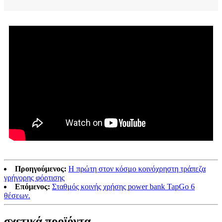
Προηγούμενος:
Η πρώτη στον κόσμο κοινόχρηστη τράπεζα
γρήγορης φόρτισης
Επόμενος:
Σταθμός κοινής χρήσης power bank TapGo 6
θέσεων.
σχετικά προϊόντα