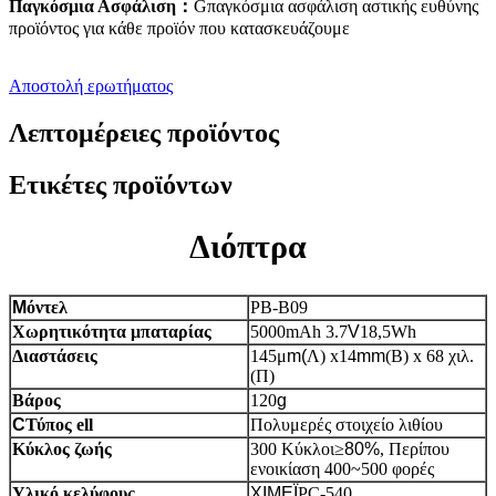
Παγκόσμια Ασφάλιση
：
G
παγκόσμια ασφάλιση αστικής ευθύνης
προϊόντος για κάθε προϊόν που κατασκευάζουμε
Αποστολή ερωτήματος
Λεπτομέρειες προϊόντος
Ετικέτες προϊόντων
Διόπτρα
M
όντελ
PB-B09
Χωρητικότητα μπαταρίας
5000mAh 3.7
V
18,5Wh
Διαστάσεις
145μ
m(
Λ) x14
mm
(Β) x 68 χιλ.
(Π)
Βάρος
120
g
C
Τύπος ell
Πολυμερές στοιχείο λιθίου
Κύκλος ζωής
300 Κύκλοι
≥
80%
, Περίπου
ενοικίαση 400~500 φορές
Υλικό κελύφους
ΧΙΜΕΪ
PC-540