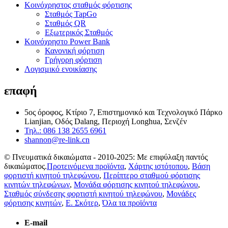
Κοινόχρηστος σταθμός φόρτισης
Σταθμός TapGo
Σταθμός QR
Εξωτερικός Σταθμός
Κοινόχρηστο Power Bank
Κανονική φόρτιση
Γρήγορη φόρτιση
Λογισμικό ενοικίασης
επαφή
5ος όροφος, Κτίριο 7, Επιστημονικό και Τεχνολογικό Πάρκο
Lianjian, Οδός Dalang, Περιοχή Longhua, Σενζέν
Τηλ.: 086 138 2655 6961
shannon@re-link.cn
© Πνευματικά δικαιώματα - 2010-2025: Με επιφύλαξη παντός
δικαιώματος.
Προτεινόμενα προϊόντα
,
Χάρτης ιστότοπου
,
Βάση
φορτιστή κινητού τηλεφώνου
,
Περίπτερο σταθμού φόρτισης
κινητών τηλεφώνων
,
Μονάδα φόρτισης κινητού τηλεφώνου
,
Σταθμός σύνδεσης φορτιστή κινητού τηλεφώνου
,
Μονάδες
φόρτισης κινητών
,
Ε. Σκότερ
,
Όλα τα προϊόντα
E-mail