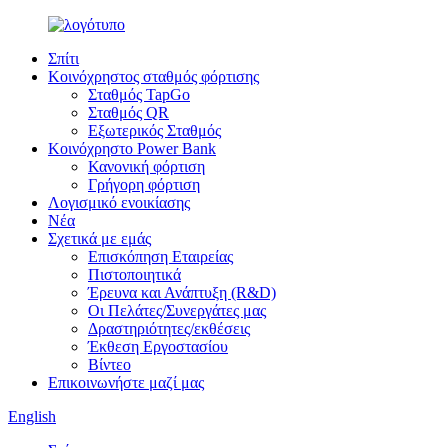
Σπίτι
Κοινόχρηστος σταθμός φόρτισης
Σταθμός TapGo
Σταθμός QR
Εξωτερικός Σταθμός
Κοινόχρηστο Power Bank
Κανονική φόρτιση
Γρήγορη φόρτιση
Λογισμικό ενοικίασης
Νέα
Σχετικά με εμάς
Επισκόπηση Εταιρείας
Πιστοποιητικά
Έρευνα και Ανάπτυξη (R&D)
Οι Πελάτες/Συνεργάτες μας
Δραστηριότητες/εκθέσεις
Έκθεση Εργοστασίου
Βίντεο
Επικοινωνήστε μαζί μας
English