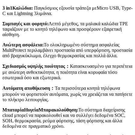
3
in
1
Καλώδια
:
Παγκόσμιος
εξουσία
τράπεζα
με
Micro USB, Type-
C και Light
n
ing 3
λιμάνια
.
Συμπαγές και φορητό:
Λεπτό μέγεθος, τα μαλακά καλώδια TPE
ταιριάζουν με το κινητό τηλέφωνο και προσφέρουν εξαιρετική
αίσθηση.
Ανώτερη ασφάλεια:
Το ολοκληρωμένο σύστημα ασφαλείας
MultiProtect περιλαμβάνει προστασία από υπερφόρτιση, προστασία
από βραχυκύκλωμα, έλεγχο θερμοκρασίας και πολλά άλλα.
Σχεδιασμός υψηλής ποιότητας
：
Κατασκευασμένο για περιπέτεια
με ανώτερη ανθεκτικότητα, η ποιότητα είναι κορυφαία τόσο
εσωτερικά όσο και εξωτερικά.
Αυτόματη αποθήκευση
：
Τα περισσότερα κινητά τηλέφωνα
μπορούν να φορτιστούν αυτόματα, χωρίς να χρειάζεται να πατήσετε
το πλήκτρο λειτουργίας.
Μπαταρία
H
υγεία
M
παρακολούθηση:
Το σύστημα διαχείρισης
cloud μπορεί να παρακολουθεί και να συλλέγει δεδομένα SOC,
SOH, θερμοκρασία, ρεύμα φόρτισης, τάση φόρτισης και άλλα
δεδομένα σε πραγματικό χρόνο.