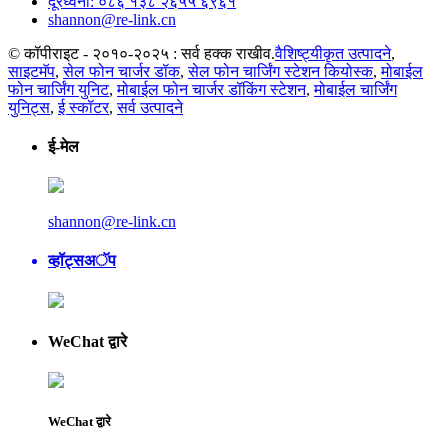
दूरध्वनी: ०८६ १३८ २६५५ ६९६१
shannon@re-link.cn
© कॉपीराइट - २०१०-२०२५ : सर्व हक्क राखीव.
वैशिष्ट्यीकृत उत्पादने
,
साइटमॅप
,
सेल फोन चार्जर डॉक
,
सेल फोन चार्जिंग स्टेशन कियोस्क
,
मोबाईल
फोन चार्जिंग युनिट
,
मोबाईल फोन चार्जर डॉकिंग स्टेशन
,
मोबाईल चार्जिंग
युनिट्स
,
ई स्कॉटर
,
सर्व उत्पादने
ई-मेल
shannon@re-link.cn
व्हॉट्सअॅप
WeChat द्वारे
WeChat द्वारे