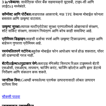
3
in
१
केबल्स
:
सार्वत्रिक
पॉवर
बँक
सह
मायक्रो यूएसबी, टाइप-सी आणि
लाईट
n
३ मध्ये
बंदरे
.
कॉम्पॅक्ट आणि पोर्टेबल:
सडपातळ आकाराचे, मऊ TPE केबल्स मोबाईल फोनला
बसतात आणि उत्कृष्ट वाटतात.
उत्कृष्ट सुरक्षा:
व्यापक मल्टीप्रोटेक्ट सुरक्षा प्रणालीमध्ये ओव्हरचार्ज संरक्षण,
शॉर्ट सर्किट संरक्षण, तापमान नियंत्रण आणि बरेच काही समाविष्ट आहे.
प्रीमियम डिझाइन
:
साहसी दर्जाचा स्पर्श आणि उत्कृष्ट टिकाऊपणा, आतून आणि
बाहेरून गुणवत्ता प्रीमियम आहे.
स्वयंचलितपणे स्टोरेज
:
बहुतेक मोबाईल फोन आपोआप चार्ज होऊ शकतात, पॉवर
की दाबण्याची गरज नाही.
बॅटरी
H
ईल्थ
M
पुढाकार घेणे:
क्लाउड मॅनेजमेंट सिस्टम रिअल टाइममध्ये बॅटरी
एसओसी, एसओएच, तापमान, चार्जिंग करंट, चार्जिंग व्होल्टेज आणि इतर डेटाचे
निरीक्षण आणि संकलन करू शकते.
जागतिक विमा
:
G
आम्ही बनवलेल्या प्रत्येक उत्पादनासाठी लोबल उत्पादन
दायित्व विमा
चौकशी पाठवा