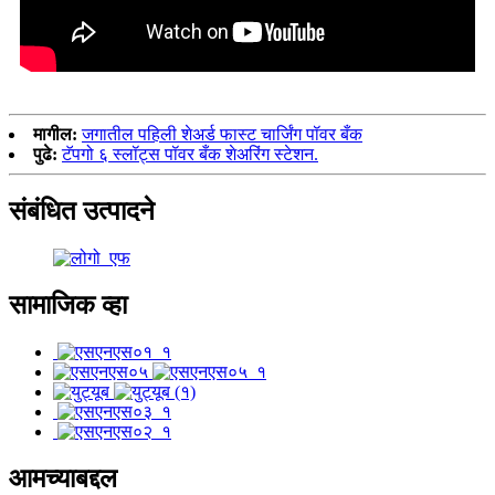
मागील:
जगातील पहिली शेअर्ड फास्ट चार्जिंग पॉवर बँक
पुढे:
टॅपगो ६ स्लॉट्स पॉवर बँक शेअरिंग स्टेशन.
संबंधित उत्पादने
सामाजिक व्हा
आमच्याबद्दल