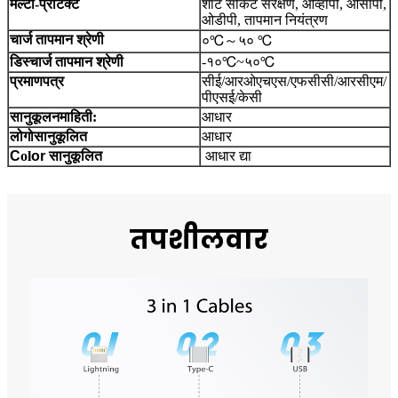
मल्टी-प्रोटेक्ट
शॉर्ट सर्किट संरक्षण, ओव्हीपी, ओसीपी,
ओडीपी, तापमान नियंत्रण
चार्ज तापमान श्रेणी
०℃
～
५० ℃
डिस्चार्ज तापमान श्रेणी
-१०℃~५०℃
प्रमाणपत्र
सीई/आरओएचएस/एफसीसी/आरसीएम/
पीएसई/केसी
सानुकूलन
माहिती:
आधार
लोगो
सानुकूलित
आधार
C
ol
or
सानुकूलित
आधार द्या
तपशीलवार