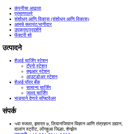
कंपनीचा आढावा
प्रमाणपत्रे
संशोधन आणि विकास (संशोधन आणि विकास)
आमचे क्लायंट/भागीदार
उपक्रम/प्रदर्शने
फॅक्टरी शो
उत्पादने
शेअर्ड चार्जिंग स्टेशन
टॅपगो स्टेशन
क्यूआर स्टेशन
आउटडोअर स्टेशन
शेअर्ड पॉवर बँक
सामान्य चार्जिंग
जलद चार्जिंग
भाड्याने देणारे सॉफ्टवेअर
संपर्क
५वा मजला, इमारत ७, लियानजियान विज्ञान आणि तंत्रज्ञान उद्यान,
दालांग स्ट्रीट, लोंगहुआ जिल्हा, शेन्झेन