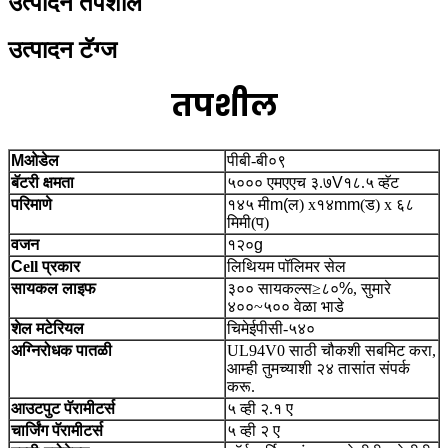
उत्पादन तपशील
उत्पादन टॅग्ज
तपशील
M
ओडेल
पीबी-बी०९
बॅटरी क्षमता
५००० एमएएच ३.७
V
१८.५ व्हॅट
परिमाणे
१४५ मी
m(
ल) x१४
mm
(ड) x ६८
मिमी(प)
वजन
१२०
g
C
ell प्रकार
लिथियम पॉलिमर सेल
सायकल लाइफ
३०० सायकल्स
≥
८०%
, सुमारे
४००~५०० वेळा भाडे
शेल मटेरियल
चिमेई
पीसी-५४०
अग्निरोधक पातळी
UL94V0 साठी चौकशी सबमिट करा,
आम्ही तुमच्याशी २४ तासांत संपर्क
करू.
आउटपुट पॅरामीटर्स
५ व्ही २.१ ए
चार्जिंग पॅरामीटर्स
५ व्ही २ ए