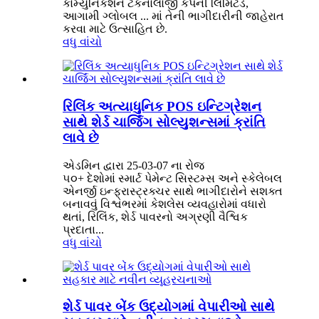
કોમ્યુનિકેશન ટેકનોલોજી કંપની લિમિટેડ,
આગામી ગ્લોબલ ... માં તેની ભાગીદારીની જાહેરાત
કરવા માટે ઉત્સાહિત છે.
વધુ વાંચો
રિલિંક અત્યાધુનિક POS ઇન્ટિગ્રેશન
સાથે શેર્ડ ચાર્જિંગ સોલ્યુશન્સમાં ક્રાંતિ
લાવે છે
એડમિન દ્વારા 25-03-07 ના રોજ
૫૦+ દેશોમાં સ્માર્ટ પેમેન્ટ સિસ્ટમ્સ અને સ્કેલેબલ
એનર્જી ઇન્ફ્રાસ્ટ્રક્ચર સાથે ભાગીદારોને સશક્ત
બનાવવું વિશ્વભરમાં કેશલેસ વ્યવહારોમાં વધારો
થતાં, રિલિંક, શેર્ડ પાવરનો અગ્રણી વૈશ્વિક
પ્રદાતા...
વધુ વાંચો
શેર્ડ પાવર બેંક ઉદ્યોગમાં વેપારીઓ સાથે