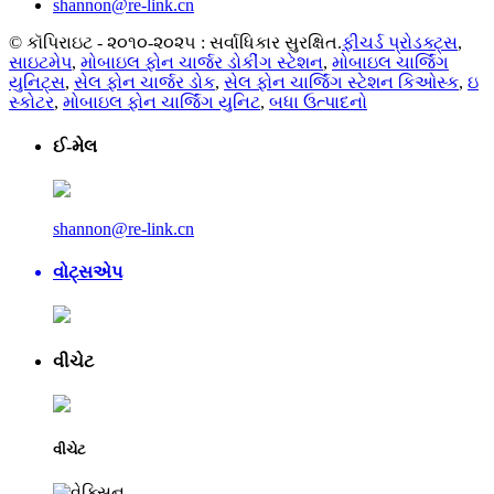
shannon@re-link.cn
© કૉપિરાઇટ - ૨૦૧૦-૨૦૨૫ : સર્વાધિકાર સુરક્ષિત.
ફીચર્ડ પ્રોડક્ટ્સ
,
સાઇટમેપ
,
મોબાઇલ ફોન ચાર્જર ડોકીંગ સ્ટેશન
,
મોબાઇલ ચાર્જિંગ
યુનિટ્સ
,
સેલ ફોન ચાર્જર ડોક
,
સેલ ફોન ચાર્જિંગ સ્ટેશન કિઓસ્ક
,
ઇ
સ્કોટર
,
મોબાઇલ ફોન ચાર્જિંગ યુનિટ
,
બધા ઉત્પાદનો
ઈ-મેલ
shannon@re-link.cn
વોટ્સએપ
વીચેટ
વીચેટ