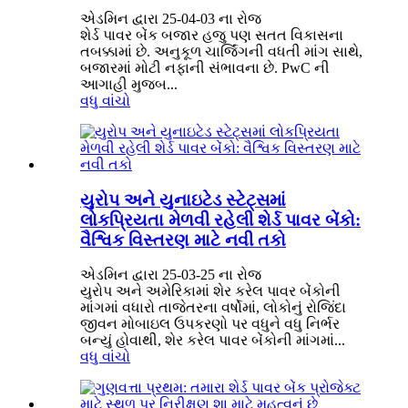
એડમિન દ્વારા 25-04-03 ના રોજ
શેર્ડ પાવર બેંક બજાર હજુ પણ સતત વિકાસના
તબક્કામાં છે. અનુકૂળ ચાર્જિંગની વધતી માંગ સાથે,
બજારમાં મોટી નફાની સંભાવના છે. PwC ની
આગાહી મુજબ...
વધુ વાંચો
યુરોપ અને યુનાઇટેડ સ્ટેટ્સમાં
લોકપ્રિયતા મેળવી રહેલી શેર્ડ પાવર બેંકો:
વૈશ્વિક વિસ્તરણ માટે નવી તકો
એડમિન દ્વારા 25-03-25 ના રોજ
યુરોપ અને અમેરિકામાં શેર કરેલ પાવર બેંકોની
માંગમાં વધારો તાજેતરના વર્ષોમાં, લોકોનું રોજિંદા
જીવન મોબાઇલ ઉપકરણો પર વધુને વધુ નિર્ભર
બન્યું હોવાથી, શેર કરેલ પાવર બેંકોની માંગમાં...
વધુ વાંચો