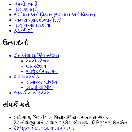
કંપની ઝાંખી
પ્રમાણપત્રો
સંશોધન અને વિકાસ (સંશોધન અને વિકાસ)
અમારા ગ્રાહકો/ભાગીદારો
પ્રવૃત્તિઓ/પ્રદર્શનો
ફેક્ટરી શો
ઉત્પાદનો
શેર કરેલ ચાર્જિંગ સ્ટેશન
ટેપગો સ્ટેશન
QR સ્ટેશન
આઉટડોર સ્ટેશન
શેર્ડ પાવર બેંક
સામાન્ય ચાર્જિંગ
ઝડપી ચાર્જિંગ
ભાડાકીય સોફ્ટવેર
સંપર્ક કરો
5મો માળ, બિલ્ડીંગ 7, લિયાનજિયન સાયન્સ એન્ડ
ટેકનોલોજી પાર્ક, ડાલાંગ સ્ટ્રીટ, લોંગહુઆ ડિસ્ટ્રિક્ટ, શેનઝેન
ટેલિફોન: ૦૮૬ ૧૩૮ ૨૬૫૫ ૬૯૬૧