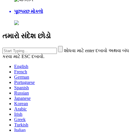
પૂછપરછ મોકલો
તમારો સંદેશ છોડો
શોધવા માટે enter દબાવો અથવા બંધ
કરવા માટે ESC દબાવો.
English
French
German
Portuguese
Spanish
Russian
Japanese
Korean
Arabic
Irish
Greek
Turkish
Italian