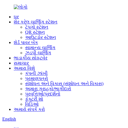
ઘર
શેર કરેલ ચાર્જિંગ સ્ટેશન
ટેપગો સ્ટેશન
QR સ્ટેશન
આઉટડોર સ્ટેશન
શેર્ડ પાવર બેંક
સામાન્ય ચાર્જિંગ
ઝડપી ચાર્જિંગ
ભાડાકીય સોફ્ટવેર
સમાચાર
અમારા વિશે
કંપની ઝાંખી
પ્રમાણપત્રો
સંશોધન અને વિકાસ (સંશોધન અને વિકાસ)
અમારા ગ્રાહકો/ભાગીદારો
પ્રવૃત્તિઓ/પ્રદર્શનો
ફેક્ટરી શો
વિડિઓ
અમારો સંપર્ક કરો
English