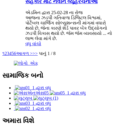
સહકાર માટે નવીન વ્યૂહરચનાઓ
એડમિન દ્વારા 25-02-28 ના રોજ
આજના ઝડપી ગતિવાળા ડિજિટલ વિશ્વમાં,
પોર્ટેબલ ચાર્જિંગ સોલ્યુશન્સની માંગમાં વધારો
થયો છે, જેના કારણે શેર્ડ પાવર બેંક ઉદ્યોગનો
ઝડપી વિકાસ થયો છે. જેમ જેમ વ્યવસાયો ... નો
લાભ લેવા માંગે છે.
વધુ વાંચો
૧
2
3
4
5
6
આગળ >
>>
પાનું 1 / 8
સામાજિક બનો
અમારા વિશે