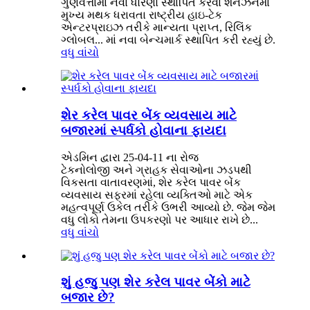
ગુણવત્તામાં નવા ધોરણો સ્થાપિત કરવા શેનઝેનમાં
મુખ્ય મથક ધરાવતા રાષ્ટ્રીય હાઇ-ટેક
એન્ટરપ્રાઇઝ તરીકે માન્યતા પ્રાપ્ત, રિલિંક
ગ્લોબલ... માં નવા બેન્ચમાર્ક સ્થાપિત કરી રહ્યું છે.
વધુ વાંચો
શેર કરેલ પાવર બેંક વ્યવસાય માટે
બજારમાં સ્પર્ધકો હોવાના ફાયદા
એડમિન દ્વારા 25-04-11 ના રોજ
ટેકનોલોજી અને ગ્રાહક સેવાઓના ઝડપથી
વિકસતા વાતાવરણમાં, શેર કરેલ પાવર બેંક
વ્યવસાય સફરમાં રહેલા વ્યક્તિઓ માટે એક
મહત્વપૂર્ણ ઉકેલ તરીકે ઉભરી આવ્યો છે. જેમ જેમ
વધુ લોકો તેમના ઉપકરણો પર આધાર રાખે છે...
વધુ વાંચો
શું હજુ પણ શેર કરેલ પાવર બેંકો માટે
બજાર છે?