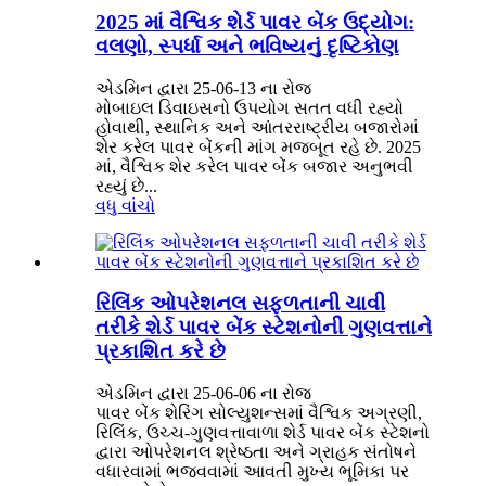
2025 માં વૈશ્વિક શેર્ડ પાવર બેંક ઉદ્યોગ:
વલણો, સ્પર્ધા અને ભવિષ્યનું દૃષ્ટિકોણ
એડમિન દ્વારા 25-06-13 ના રોજ
મોબાઇલ ડિવાઇસનો ઉપયોગ સતત વધી રહ્યો
હોવાથી, સ્થાનિક અને આંતરરાષ્ટ્રીય બજારોમાં
શેર કરેલ પાવર બેંકની માંગ મજબૂત રહે છે. 2025
માં, વૈશ્વિક શેર કરેલ પાવર બેંક બજાર અનુભવી
રહ્યું છે...
વધુ વાંચો
રિલિંક ઓપરેશનલ સફળતાની ચાવી
તરીકે શેર્ડ પાવર બેંક સ્ટેશનોની ગુણવત્તાને
પ્રકાશિત કરે છે
એડમિન દ્વારા 25-06-06 ના રોજ
પાવર બેંક શેરિંગ સોલ્યુશન્સમાં વૈશ્વિક અગ્રણી,
રિલિંક, ઉચ્ચ-ગુણવત્તાવાળા શેર્ડ પાવર બેંક સ્ટેશનો
દ્વારા ઓપરેશનલ શ્રેષ્ઠતા અને ગ્રાહક સંતોષને
વધારવામાં ભજવવામાં આવતી મુખ્ય ભૂમિકા પર