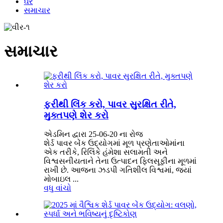
ઘર
સમાચાર
સમાચાર
ફરીથી લિંક કરો, પાવર સુરક્ષિત રીતે,
મુક્તપણે શેર કરો
એડમિન દ્વારા 25-06-20 ના રોજ
શેર્ડ પાવર બેંક ઉદ્યોગમાં મૂળ પ્રણેતાઓમાંના
એક તરીકે, રિલિંકે હંમેશા સલામતી અને
વિશ્વસનીયતાને તેના ઉત્પાદન ફિલસૂફીના મૂળમાં
રાખી છે. આજના ઝડપી ગતિશીલ વિશ્વમાં, જ્યાં
મોબાઇલ ...
વધુ વાંચો