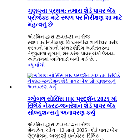
ગુણવત્તા પ્રથમ: તમારા શેર્ડ પાવર બેંક
પ્રોજેક્ટ માટે સ્થળ પર નિરીક્ષણ શા માટે
મહત્વનું છે
એડમિન દ્વારા 25-03-21 ના ​​રોજ
સ્થળ પર નિરીક્ષણ: વિશ્વસનીય ભાગીદાર પસંદ
કરવાનો પાયાનો પથ્થર શેરિંગ અર્થતંત્રના
તેજીવાળા યુગમાં, શેર કરેલ પાવર બેંકો ઉચ્ચ-
આવર્તનમાં અનિવાર્ય બની ગઈ છે...
વધુ વાંચો
ગ્લોબલ સોર્સિસ HK પ્રદર્શન 2025 માં
રિલિંકે નેક્સ્ટ-જનરેશન શેર્ડ પાવર બેંક
સોલ્યુશન્સનું અનાવરણ કર્યું
એડમિન દ્વારા 25-03-14 ના રોજ
શેનઝેન, ચીન - 12 માર્ચ, 2025 - શેર્ડ પાવર બેંક
ઉદ્યોગમાં અગ્રણી ઇનોવેટર, રિલિંક