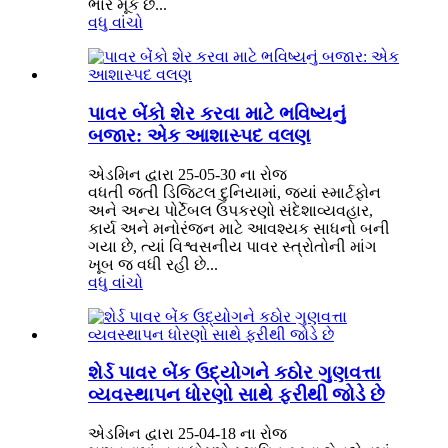
ભાર મૂકે છે...
વધુ વાંચો
પાવર બેંકો શેર કરવા માટે ભવિષ્યનું
બજાર: એક આશાસ્પદ વલણ
એડમિન દ્વારા 25-05-30 ના રોજ
વધતી જતી ડિજિટલ દુનિયામાં, જ્યાં સ્માર્ટફોન
અને અન્ય પોર્ટેબલ ઉપકરણો સંદેશાવ્યવહાર,
કાર્ય અને મનોરંજન માટે આવશ્યક સાધનો બની
ગયા છે, ત્યાં વિશ્વસનીય પાવર સ્ત્રોતોની માંગ
ખૂબ જ વધી રહી છે...
વધુ વાંચો
શેર્ડ પાવર બેંક ઉદ્યોગને કઠોર ગુણવત્તા
વ્યવસ્થાપન ધોરણો સાથે ફરીથી જોડે છે
એડમિન દ્વારા 25-04-18 ના રોજ