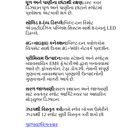
ધૂળ અને પાણીના છાંટાથી રક્ષણ:
ડસ્ટ કવર
ડિઝાઇન ધૂળ અને પાણીના છાંટાને સ્લોટમાં
પ્રવેશતા અટકાવી શકે છે.
સોલિડ 8-ઇંચ ડિસ્પ્લે:
બિલ્ટ-ઇન રિમોટ
એડવર્ટાઇઝિંગ પબ્લિશ સિસ્ટમ સાથે 8-ઇંચનું LED
ડિસ્પ્લે.
4G+વાઇફાઇ કનેક્શન:
બિલ્ટ-ઇન ક્વોલકોમ
ચિપસેટ સાથે ઉત્તમ 4G+WiFi નેટવર્ક પ્રદર્શન.
પ્રીમિયમ ઉત્પાદન:
બધા સ્ટેશનો અને સ્લોટ્સ
વ્યાવસાયિક EMS ફેક્ટરીઓ દ્વારા બનાવવામાં
આવે છે: ફોક્સકોન, ટેફા ડોંગઝી. તેમની સંપૂર્ણ
ગુણવત્તા વ્યવસ્થાપન પ્રણાલી ઉત્પાદનોની
ગુણવત્તાની ખાતરી આપે છે.
સરળ જાળવણી:
સરળ સ્થાપન અને જાળવણી
માટે સ્વતંત્ર સ્લોટ આર્કિટેક્ચર પર આધારિત
મોડ્યુલર ડિઝાઇન.
ઝડપથી વિસ્તૃત કરો:
તમે સ્લેવ બોક્સ ઉમેરીને
ઝડપથી 12 સ્લોટ સુધી વિસ્તૃત કરી શકો છો
પૂછપરછ
વિગતવાર