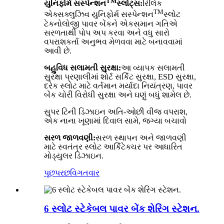
TM
યુનિફોર્મ સસ્પેન્શન
સ્લોટ્સ:
રિલિંક
TM
એક્સક્લુઝિવ યુનિફોર્મ સસ્પેન્શન
સ્લોટ
ટેકનોલોજી પાવર બેંકને એકસમાન ગતિએ
સરળતાથી પોપ અપ કરવા અને વધુ સારો
વપરાશકર્તા અનુભવ મેળવવા માટે બનાવવામાં
આવી છે.
બહુવિધ સલામતી સુરક્ષા:
આ વ્યાપક સલામતી
સુરક્ષા પ્રણાલીમાં શોર્ટ સર્કિટ સુરક્ષા, ESD સુરક્ષા,
દરેક સ્લોટ માટે વર્તમાન મર્યાદા નિયંત્રણ, પાવર
બેંક ચોરી વિરોધી સુરક્ષા અને ઘણું બધું શામેલ છે.
સુપર ટિની ડિઝાઇન અતિ-ઓછી વીજ વપરાશ,
એક નાના ખૂણામાં દિવાલ સામે, જગ્યા બચાવો
સરળ જાળવણી:
સરળ સ્થાપન અને જાળવણી
માટે સ્વતંત્ર સ્લોટ આર્કિટેક્ચર પર આધારિત
મોડ્યુલર ડિઝાઇન.
પૂછપરછ
વિગતવાર
6 સ્લોટ સ્ટેકેબલ પાવર બેંક શેરિંગ સ્ટેશન.