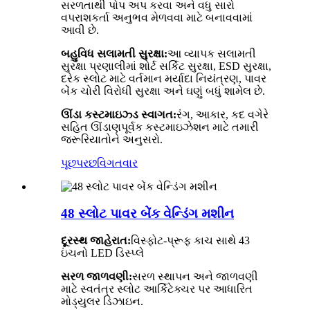
સરળતાથી પોપ અપ કરવા અને વધુ સારો
વપરાશકર્તા અનુભવ મેળવવા માટે બનાવવામાં
આવી છે.
બહુવિધ સલામતી સુરક્ષા:
આ વ્યાપક સલામતી
સુરક્ષા પ્રણાલીમાં શોર્ટ સર્કિટ સુરક્ષા, ESD સુરક્ષા,
દરેક સ્લોટ માટે વર્તમાન મર્યાદા નિયંત્રણ, પાવર
બેંક ચોરી વિરોધી સુરક્ષા અને ઘણું બધું શામેલ છે.
ઊંડા કસ્ટમાઇઝ્ડ સ્વાગત:
રંગ, આકાર, કદ વગેરે
સહિત ઊંડાણપૂર્વક કસ્ટમાઇઝેશન માટે તમારી
જરૂરિયાતોને અનુસરો.
પૂછપરછ
વિગતવાર
48 સ્લોટ પાવર બેંક વેન્ડિંગ મશીન
દૂરસ્થ જાહેરાત:
વિસ્ફોટ-પ્રૂફ કાચ સાથે 43
ઇંચનો LED ડિસ્પ્લે
સરળ જાળવણી:
સરળ સ્થાપન અને જાળવણી
માટે સ્વતંત્ર સ્લોટ આર્કિટેક્ચર પર આધારિત
મોડ્યુલર ડિઝાઇન.