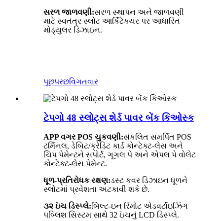
સરળ જાળવણી:
સરળ સ્થાપન અને જાળવણી
માટે સ્વતંત્ર સ્લોટ આર્કિટેક્ચર પર આધારિત
મોડ્યુલર ડિઝાઇન.
પૂછપરછ
વિગતવાર
ટેપગો 48 સ્લોટ્સ શેર્ડ પાવર બેંક કિઓસ્ક
APP વગર POS ચુકવણી:
સંકલિત સમર્પિત POS
ટર્મિનલ, ડેબિટ/ક્રેડિટ કાર્ડ કોન્ટેક્ટ-લેસ અને
ચિપ પેમેન્ટને સપોર્ટ, ગૂગલ પે અને એપલ પે વોલેટ
કોન્ટેક્ટ-લેસ પેમેન્ટ.
ધૂળ-પ્રતિરોધક રક્ષણ:
ડસ્ટ કવર ડિઝાઇન ધૂળને
સ્લોટમાં પ્રવેશતા અટકાવી શકે છે.
૩૨ ઇંચ ડિસ્પ્લે:
બિલ્ટ-ઇન રિમોટ એડવર્ટાઇઝિંગ
પબ્લિશ સિસ્ટમ સાથે 32 ઇંચનું LCD ડિસ્પ્લે.