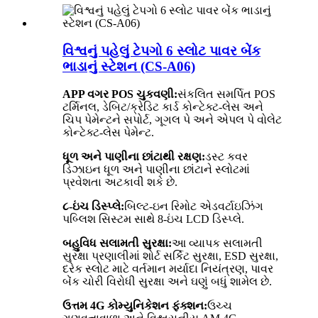
વિશ્વનું પહેલું ટેપગો 6 સ્લોટ પાવર બેંક
ભાડાનું સ્ટેશન (CS-A06)
APP વગર POS ચુકવણી:
સંકલિત સમર્પિત POS
ટર્મિનલ, ડેબિટ/ક્રેડિટ કાર્ડ કોન્ટેક્ટ-લેસ અને
ચિપ પેમેન્ટને સપોર્ટ, ગૂગલ પે અને એપલ પે વોલેટ
કોન્ટેક્ટ-લેસ પેમેન્ટ.
ધૂળ અને પાણીના છાંટાથી રક્ષણ:
ડસ્ટ કવર
ડિઝાઇન ધૂળ અને પાણીના છાંટાને સ્લોટમાં
પ્રવેશતા અટકાવી શકે છે.
૮-ઇંચ ડિસ્પ્લે:
બિલ્ટ-ઇન રિમોટ એડવર્ટાઇઝિંગ
પબ્લિશ સિસ્ટમ સાથે 8-ઇંચ LCD ડિસ્પ્લે.
બહુવિધ સલામતી સુરક્ષા:
આ વ્યાપક સલામતી
સુરક્ષા પ્રણાલીમાં શોર્ટ સર્કિટ સુરક્ષા, ESD સુરક્ષા,
દરેક સ્લોટ માટે વર્તમાન મર્યાદા નિયંત્રણ, પાવર
બેંક ચોરી વિરોધી સુરક્ષા અને ઘણું બધું શામેલ છે.
ઉત્તમ 4G કોમ્યુનિકેશન ફંક્શન:
ઉચ્ચ