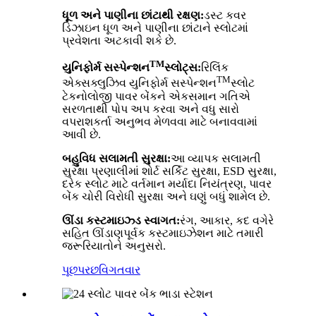
ધૂળ અને પાણીના છાંટાથી રક્ષણ:
ડસ્ટ કવર
ડિઝાઇન ધૂળ અને પાણીના છાંટાને સ્લોટમાં
પ્રવેશતા અટકાવી શકે છે.
TM
યુનિફોર્મ સસ્પેન્શન
સ્લોટ્સ:
રિલિંક
TM
એક્સક્લુઝિવ યુનિફોર્મ સસ્પેન્શન
સ્લોટ
ટેકનોલોજી પાવર બેંકને એકસમાન ગતિએ
સરળતાથી પોપ અપ કરવા અને વધુ સારો
વપરાશકર્તા અનુભવ મેળવવા માટે બનાવવામાં
આવી છે.
બહુવિધ સલામતી સુરક્ષા:
આ વ્યાપક સલામતી
સુરક્ષા પ્રણાલીમાં શોર્ટ સર્કિટ સુરક્ષા, ESD સુરક્ષા,
દરેક સ્લોટ માટે વર્તમાન મર્યાદા નિયંત્રણ, પાવર
બેંક ચોરી વિરોધી સુરક્ષા અને ઘણું બધું શામેલ છે.
ઊંડા કસ્ટમાઇઝ્ડ સ્વાગત:
રંગ, આકાર, કદ વગેરે
સહિત ઊંડાણપૂર્વક કસ્ટમાઇઝેશન માટે તમારી
જરૂરિયાતોને અનુસરો.
પૂછપરછ
વિગતવાર