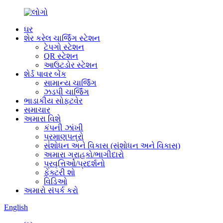
ઘર
શેર કરેલ ચાર્જિંગ સ્ટેશન
ટેપગો સ્ટેશન
QR સ્ટેશન
આઉટડોર સ્ટેશન
શેર્ડ પાવર બેંક
સામાન્ય ચાર્જિંગ
ઝડપી ચાર્જિંગ
ભાડાકીય સોફ્ટવેર
સમાચાર
અમારા વિશે
કંપની ઝાંખી
પ્રમાણપત્રો
સંશોધન અને વિકાસ (સંશોધન અને વિકાસ)
અમારા ગ્રાહકો/ભાગીદારો
પ્રવૃત્તિઓ/પ્રદર્શનો
ફેક્ટરી શો
વિડિઓ
અમારો સંપર્ક કરો
English