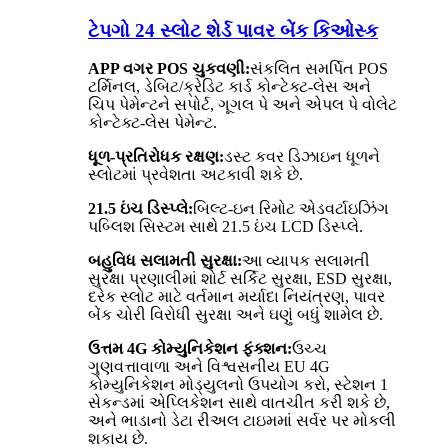
ટેપગો 24 સ્લોટ શેર્ડ પાવર બેંક કિઓસ્ક
APP વગર POS ચુકવણી:
સંકલિત સમર્પિત POS
ટર્મિનલ, ડેબિટ/ક્રેડિટ કાર્ડ કોન્ટેક્ટ-લેસ અને
ચિપ પેમેન્ટને સપોર્ટ, ગૂગલ પે અને એપલ પે વોલેટ
કોન્ટેક્ટ-લેસ પેમેન્ટ.
ધૂળ-પ્રતિરોધક રક્ષણ:
ડસ્ટ કવર ડિઝાઇન ધૂળને
સ્લોટમાં પ્રવેશતા અટકાવી શકે છે.
21.5 ઇંચ ડિસ્પ્લે:
બિલ્ટ-ઇન રિમોટ એડવર્ટાઇઝિંગ
પબ્લિશ સિસ્ટમ સાથે 21.5 ઇંચ LCD ડિસ્પ્લે.
બહુવિધ સલામતી સુરક્ષા:
આ વ્યાપક સલામતી
સુરક્ષા પ્રણાલીમાં શોર્ટ સર્કિટ સુરક્ષા, ESD સુરક્ષા,
દરેક સ્લોટ માટે વર્તમાન મર્યાદા નિયંત્રણ, પાવર
બેંક ચોરી વિરોધી સુરક્ષા અને ઘણું બધું શામેલ છે.
ઉત્તમ 4G કોમ્યુનિકેશન ફંક્શન:
ઉચ્ચ
ગુણવત્તાવાળા અને વિશ્વસનીય EU 4G
કોમ્યુનિકેશન મોડ્યુલનો ઉપયોગ કરો, સ્ટેશન 1
સેકન્ડમાં એપ્લિકેશન સાથે વાતચીત કરી શકે છે,
અને ભાડાનો ડેટા રીઅલ ટાઇમમાં સર્વર પર મોકલી
શકાય છે.