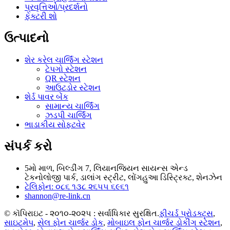
પ્રવૃત્તિઓ/પ્રદર્શનો
ફેક્ટરી શો
ઉત્પાદનો
શેર કરેલ ચાર્જિંગ સ્ટેશન
ટેપગો સ્ટેશન
QR સ્ટેશન
આઉટડોર સ્ટેશન
શેર્ડ પાવર બેંક
સામાન્ય ચાર્જિંગ
ઝડપી ચાર્જિંગ
ભાડાકીય સોફ્ટવેર
સંપર્ક કરો
5મો માળ, બિલ્ડીંગ 7, લિયાનજિયન સાયન્સ એન્ડ
ટેકનોલોજી પાર્ક, ડાલાંગ સ્ટ્રીટ, લોંગહુઆ ડિસ્ટ્રિક્ટ, શેનઝેન
ટેલિફોન: ૦૮૬ ૧૩૮ ૨૬૫૫ ૬૯૬૧
shannon@re-link.cn
© કૉપિરાઇટ - ૨૦૧૦-૨૦૨૫ : સર્વાધિકાર સુરક્ષિત.
ફીચર્ડ પ્રોડક્ટ્સ
,
સાઇટમેપ
,
સેલ ફોન ચાર્જર ડોક
,
મોબાઇલ ફોન ચાર્જર ડોકીંગ સ્ટેશન
,