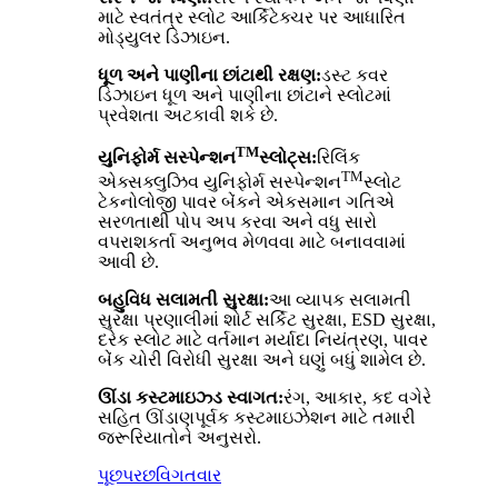
માટે સ્વતંત્ર સ્લોટ આર્કિટેક્ચર પર આધારિત
મોડ્યુલર ડિઝાઇન.
ધૂળ અને પાણીના છાંટાથી રક્ષણ:
ડસ્ટ કવર
ડિઝાઇન ધૂળ અને પાણીના છાંટાને સ્લોટમાં
પ્રવેશતા અટકાવી શકે છે.
TM
યુનિફોર્મ સસ્પેન્શન
સ્લોટ્સ:
રિલિંક
TM
એક્સક્લુઝિવ યુનિફોર્મ સસ્પેન્શન
સ્લોટ
ટેકનોલોજી પાવર બેંકને એકસમાન ગતિએ
સરળતાથી પોપ અપ કરવા અને વધુ સારો
વપરાશકર્તા અનુભવ મેળવવા માટે બનાવવામાં
આવી છે.
બહુવિધ સલામતી સુરક્ષા:
આ વ્યાપક સલામતી
સુરક્ષા પ્રણાલીમાં શોર્ટ સર્કિટ સુરક્ષા, ESD સુરક્ષા,
દરેક સ્લોટ માટે વર્તમાન મર્યાદા નિયંત્રણ, પાવર
બેંક ચોરી વિરોધી સુરક્ષા અને ઘણું બધું શામેલ છે.
ઊંડા કસ્ટમાઇઝ્ડ સ્વાગત:
રંગ, આકાર, કદ વગેરે
સહિત ઊંડાણપૂર્વક કસ્ટમાઇઝેશન માટે તમારી
જરૂરિયાતોને અનુસરો.
પૂછપરછ
વિગતવાર