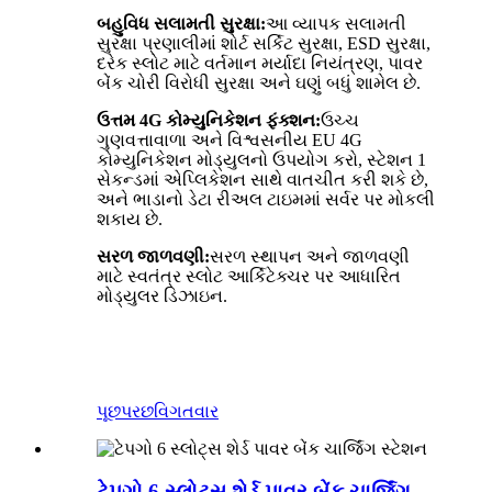
બહુવિધ સલામતી સુરક્ષા:
આ વ્યાપક સલામતી
સુરક્ષા પ્રણાલીમાં શોર્ટ સર્કિટ સુરક્ષા, ESD સુરક્ષા,
દરેક સ્લોટ માટે વર્તમાન મર્યાદા નિયંત્રણ, પાવર
બેંક ચોરી વિરોધી સુરક્ષા અને ઘણું બધું શામેલ છે.
ઉત્તમ 4G કોમ્યુનિકેશન ફંક્શન:
ઉચ્ચ
ગુણવત્તાવાળા અને વિશ્વસનીય EU 4G
કોમ્યુનિકેશન મોડ્યુલનો ઉપયોગ કરો, સ્ટેશન 1
સેકન્ડમાં એપ્લિકેશન સાથે વાતચીત કરી શકે છે,
અને ભાડાનો ડેટા રીઅલ ટાઇમમાં સર્વર પર મોકલી
શકાય છે.
સરળ જાળવણી:
સરળ સ્થાપન અને જાળવણી
માટે સ્વતંત્ર સ્લોટ આર્કિટેક્ચર પર આધારિત
મોડ્યુલર ડિઝાઇન.
પૂછપરછ
વિગતવાર
ટેપગો 6 સ્લોટ્સ શેર્ડ પાવર બેંક ચાર્જિંગ