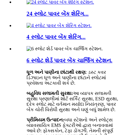
24 સ્લોટ પાવર બેંક શેરિંગ...
4 સ્લોટ પાવર બેંક શેરિંગ...
6 સ્લોટ શેર્ડ પાવર બેંક ચાર્જિંગ સ્ટેશન.
ધૂળ અને પાણીના છાંટાથી રક્ષણ
: ડસ્ટ કવર
ડિઝાઇન ધૂળ અને પાણીના છાંટાને સ્લોટમાં
પ્રવેશતા અટકાવી શકે છે.
બહુવિધ સલામતી સુરક્ષા:
આ વ્યાપક સલામતી
સુરક્ષા પ્રણાલીમાં શોર્ટ સર્કિટ સુરક્ષા, ESD સુરક્ષા,
દરેક સ્લોટ માટે વર્તમાન મર્યાદા નિયંત્રણ, પાવર
બેંક ચોરી વિરોધી સુરક્ષા અને ઘણું બધું શામેલ છે.
પ્રીમિયમ ઉત્પાદન:
બધા સ્ટેશનો અને સ્લોટ્સ
વ્યાવસાયિક EMS ફેક્ટરીઓ દ્વારા બનાવવામાં
આવે છે: ફોક્સકોન, ટેફા ડોંગઝી. તેમની સંપૂર્ણ