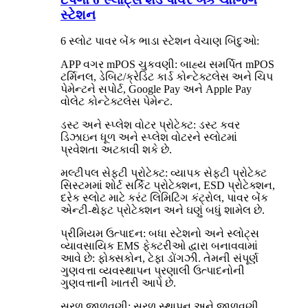
સ્ટેશન
6 સ્લોટ પાવર બેંક ભાડા સ્ટેશન વેચાણ બિંદુઓ:
APP વગર mPOS ચુકવણી: બાહ્ય સમર્પિત mPOS
ટર્મિનલ, ડેબિટ/ક્રેડિટ કાર્ડ કોન્ટેક્ટલેસ અને ચિપ
પેમેન્ટને સપોર્ટ, Google Pay અને Apple Pay
વોલેટ કોન્ટેક્ટલેસ પેમેન્ટ.
ડસ્ટ અને સ્પ્લેશ વોટર પ્રોટેક્ટ: ડસ્ટ કવર
ડિઝાઇન ધૂળ અને સ્પ્લેશ વોટરને સ્લોટમાં
પ્રવેશતા અટકાવી શકે છે.
મલ્ટીપલ સેફ્ટી પ્રોટેક્ટ: વ્યાપક સેફ્ટી પ્રોટેક્ટ
સિસ્ટમમાં શોર્ટ સર્કિટ પ્રોટેક્શન, ESD પ્રોટેક્શન,
દરેક સ્લોટ માટે કરંટ લિમિટિંગ કંટ્રોલ, પાવર બેંક
એન્ટી-થેફ્ટ પ્રોટેક્શન અને ઘણું બધું શામેલ છે.
પ્રીમિયમ ઉત્પાદન: બધા સ્ટેશનો અને સ્લોટ્સ
વ્યાવસાયિક EMS ફેક્ટરીઓ દ્વારા બનાવવામાં
આવે છે: ફોક્સકોન, ટેફા ડોંગઝી. તેમની સંપૂર્ણ
ગુણવત્તા વ્યવસ્થાપન પ્રણાલી ઉત્પાદનોની
ગુણવત્તાની ખાતરી આપે છે.
સરળ જાળવણી: સરળ સ્થાપન અને જાળવણી