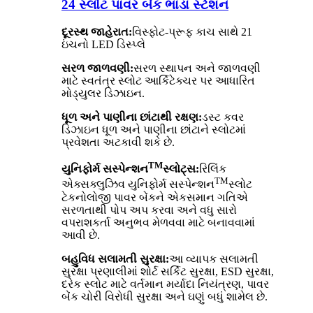
24 સ્લોટ પાવર બેંક ભાડા સ્ટેશન
દૂરસ્થ જાહેરાત:
વિસ્ફોટ-પ્રૂફ કાચ સાથે 21
ઇંચનો LED ડિસ્પ્લે
સરળ જાળવણી:
સરળ સ્થાપન અને જાળવણી
માટે સ્વતંત્ર સ્લોટ આર્કિટેક્ચર પર આધારિત
મોડ્યુલર ડિઝાઇન.
ધૂળ અને પાણીના છાંટાથી રક્ષણ:
ડસ્ટ કવર
ડિઝાઇન ધૂળ અને પાણીના છાંટાને સ્લોટમાં
પ્રવેશતા અટકાવી શકે છે.
TM
યુનિફોર્મ સસ્પેન્શન
સ્લોટ્સ:
રિલિંક
TM
એક્સક્લુઝિવ યુનિફોર્મ સસ્પેન્શન
સ્લોટ
ટેકનોલોજી પાવર બેંકને એકસમાન ગતિએ
સરળતાથી પોપ અપ કરવા અને વધુ સારો
વપરાશકર્તા અનુભવ મેળવવા માટે બનાવવામાં
આવી છે.
બહુવિધ સલામતી સુરક્ષા:
આ વ્યાપક સલામતી
સુરક્ષા પ્રણાલીમાં શોર્ટ સર્કિટ સુરક્ષા, ESD સુરક્ષા,
દરેક સ્લોટ માટે વર્તમાન મર્યાદા નિયંત્રણ, પાવર
બેંક ચોરી વિરોધી સુરક્ષા અને ઘણું બધું શામેલ છે.