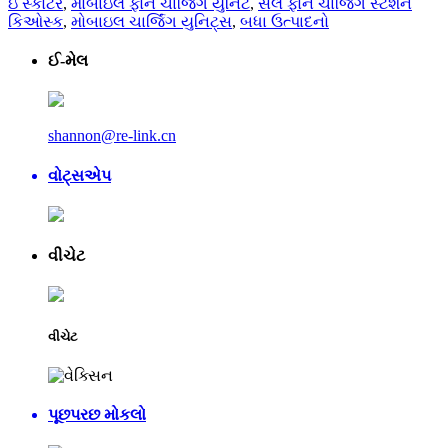
ઇ સ્કોટર
,
મોબાઇલ ફોન ચાર્જિંગ યુનિટ
,
સેલ ફોન ચાર્જિંગ સ્ટેશન
કિઓસ્ક
,
મોબાઇલ ચાર્જિંગ યુનિટ્સ
,
બધા ઉત્પાદનો
ઈ-મેલ
shannon@re-link.cn
વોટ્સએપ
વીચેટ
વીચેટ
પૂછપરછ મોકલો