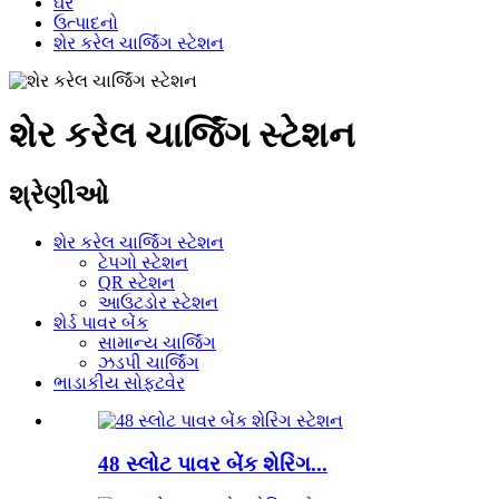
ઘર
ઉત્પાદનો
શેર કરેલ ચાર્જિંગ સ્ટેશન
શેર કરેલ ચાર્જિંગ સ્ટેશન
શ્રેણીઓ
શેર કરેલ ચાર્જિંગ સ્ટેશન
ટેપગો સ્ટેશન
QR સ્ટેશન
આઉટડોર સ્ટેશન
શેર્ડ પાવર બેંક
સામાન્ય ચાર્જિંગ
ઝડપી ચાર્જિંગ
ભાડાકીય સોફ્ટવેર
48 સ્લોટ પાવર બેંક શેરિંગ...