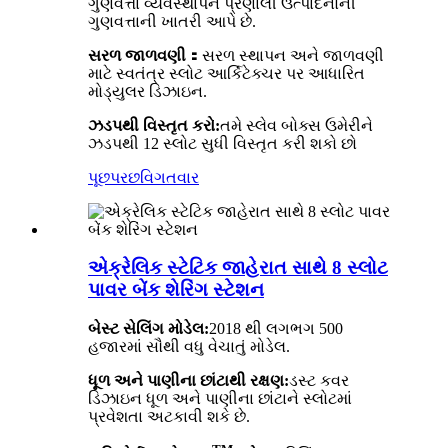
ગુણવત્તા વ્યવસ્થાપન પ્રણાલી ઉત્પાદનોની
ગુણવત્તાની ખાતરી આપે છે.
સરળ જાળવણી
：
સરળ સ્થાપન અને જાળવણી
માટે સ્વતંત્ર સ્લોટ આર્કિટેક્ચર પર આધારિત
મોડ્યુલર ડિઝાઇન.
ઝડપથી વિસ્તૃત કરો:
તમે સ્લેવ બોક્સ ઉમેરીને
ઝડપથી 12 સ્લોટ સુધી વિસ્તૃત કરી શકો છો
પૂછપરછ
વિગતવાર
એક્રેલિક સ્ટેટિક જાહેરાત સાથે 8 સ્લોટ
પાવર બેંક શેરિંગ સ્ટેશન
બેસ્ટ સેલિંગ મોડેલ:
2018 થી લગભગ 500
હજારમાં સૌથી વધુ વેચાતું મોડેલ.
ધૂળ અને પાણીના છાંટાથી રક્ષણ:
ડસ્ટ કવર
ડિઝાઇન ધૂળ અને પાણીના છાંટાને સ્લોટમાં
પ્રવેશતા અટકાવી શકે છે.