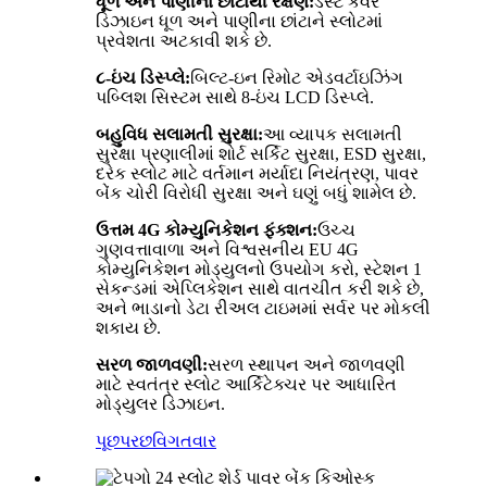
ધૂળ અને પાણીના છાંટાથી રક્ષણ:
ડસ્ટ કવર
ડિઝાઇન ધૂળ અને પાણીના છાંટાને સ્લોટમાં
પ્રવેશતા અટકાવી શકે છે.
૮-ઇંચ ડિસ્પ્લે:
બિલ્ટ-ઇન રિમોટ એડવર્ટાઇઝિંગ
પબ્લિશ સિસ્ટમ સાથે 8-ઇંચ LCD ડિસ્પ્લે.
બહુવિધ સલામતી સુરક્ષા:
આ વ્યાપક સલામતી
સુરક્ષા પ્રણાલીમાં શોર્ટ સર્કિટ સુરક્ષા, ESD સુરક્ષા,
દરેક સ્લોટ માટે વર્તમાન મર્યાદા નિયંત્રણ, પાવર
બેંક ચોરી વિરોધી સુરક્ષા અને ઘણું બધું શામેલ છે.
ઉત્તમ 4G કોમ્યુનિકેશન ફંક્શન:
ઉચ્ચ
ગુણવત્તાવાળા અને વિશ્વસનીય EU 4G
કોમ્યુનિકેશન મોડ્યુલનો ઉપયોગ કરો, સ્ટેશન 1
સેકન્ડમાં એપ્લિકેશન સાથે વાતચીત કરી શકે છે,
અને ભાડાનો ડેટા રીઅલ ટાઇમમાં સર્વર પર મોકલી
શકાય છે.
સરળ જાળવણી:
સરળ સ્થાપન અને જાળવણી
માટે સ્વતંત્ર સ્લોટ આર્કિટેક્ચર પર આધારિત
મોડ્યુલર ડિઝાઇન.
પૂછપરછ
વિગતવાર