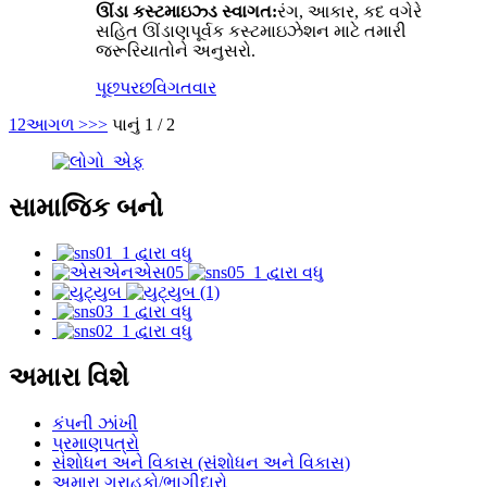
ઊંડા કસ્ટમાઇઝ્ડ સ્વાગત:
રંગ, આકાર, કદ વગેરે
સહિત ઊંડાણપૂર્વક કસ્ટમાઇઝેશન માટે તમારી
જરૂરિયાતોને અનુસરો.
પૂછપરછ
વિગતવાર
1
2
આગળ >
>>
પાનું 1 / 2
સામાજિક બનો
અમારા વિશે
કંપની ઝાંખી
પ્રમાણપત્રો
સંશોધન અને વિકાસ (સંશોધન અને વિકાસ)
અમારા ગ્રાહકો/ભાગીદારો