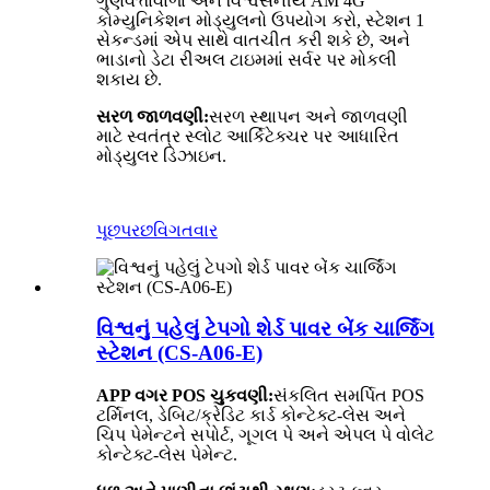
ગુણવત્તાવાળા અને વિશ્વસનીય AM 4G
કોમ્યુનિકેશન મોડ્યુલનો ઉપયોગ કરો, સ્ટેશન 1
સેકન્ડમાં એપ સાથે વાતચીત કરી શકે છે, અને
ભાડાનો ડેટા રીઅલ ટાઇમમાં સર્વર પર મોકલી
શકાય છે.
સરળ જાળવણી:
સરળ સ્થાપન અને જાળવણી
માટે સ્વતંત્ર સ્લોટ આર્કિટેક્ચર પર આધારિત
મોડ્યુલર ડિઝાઇન.
પૂછપરછ
વિગતવાર
વિશ્વનું પહેલું ટેપગો શેર્ડ પાવર બેંક ચાર્જિંગ
સ્ટેશન (CS-A06-E)
APP વગર POS ચુકવણી:
સંકલિત સમર્પિત POS
ટર્મિનલ, ડેબિટ/ક્રેડિટ કાર્ડ કોન્ટેક્ટ-લેસ અને
ચિપ પેમેન્ટને સપોર્ટ, ગૂગલ પે અને એપલ પે વોલેટ
કોન્ટેક્ટ-લેસ પેમેન્ટ.