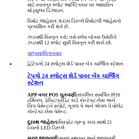
માટે સ્વતંત્ર સ્લોટ આર્કિટેક્ચર પર આધારિત
મોડ્યુલર ડિઝાઇન.
રિમોટ જાહેરાત: 8-ઇંચ ડિસ્પ્લે રિમોટલી જાહેરાતો
પ્રકાશિત કરી શકે છે.
ઝડપથી વિસ્તૃત કરો: તમે સ્લેવ બોક્સ ઉમેરીને
ઝડપથી 12 સ્લોટ સુધી વિસ્તૃત કરી શકો છો.
પૂછપરછ
વિગતવાર
ટેપગો 24 સ્લોટ્સ શેર્ડ પાવર બેંક ચાર્જિંગ
સ્ટેશન
APP વગર POS ચુકવણી:
સંકલિત સમર્પિત POS
ટર્મિનલ, ડેબિટ/ક્રેડિટ કાર્ડ કોન્ટેક્ટ-લેસ અને
ચિપ પેમેન્ટને સપોર્ટ, ગૂગલ પે અને એપલ પે વોલેટ
કોન્ટેક્ટ-લેસ પેમેન્ટ.
દૂરસ્થ જાહેરાત:
વિસ્ફોટ-પ્રૂફ કાચ સાથે 21
ઇંચનો LED ડિસ્પ્લે
સરળ જાળવણી:
સરળ સ્થાપન અને જાળવણી