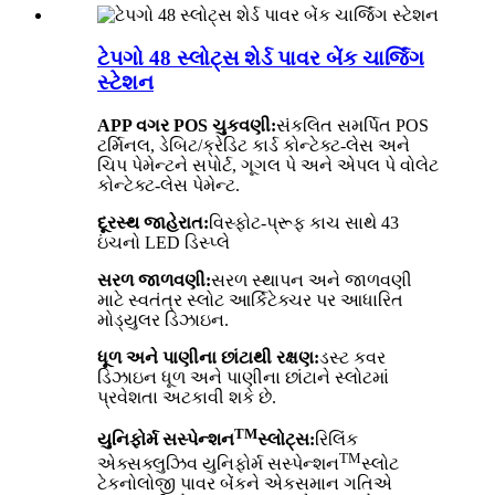
ટેપગો 48 સ્લોટ્સ શેર્ડ પાવર બેંક ચાર્જિંગ
સ્ટેશન
APP વગર POS ચુકવણી:
સંકલિત સમર્પિત POS
ટર્મિનલ, ડેબિટ/ક્રેડિટ કાર્ડ કોન્ટેક્ટ-લેસ અને
ચિપ પેમેન્ટને સપોર્ટ, ગૂગલ પે અને એપલ પે વોલેટ
કોન્ટેક્ટ-લેસ પેમેન્ટ.
દૂરસ્થ જાહેરાત:
વિસ્ફોટ-પ્રૂફ કાચ સાથે 43
ઇંચનો LED ડિસ્પ્લે
સરળ જાળવણી:
સરળ સ્થાપન અને જાળવણી
માટે સ્વતંત્ર સ્લોટ આર્કિટેક્ચર પર આધારિત
મોડ્યુલર ડિઝાઇન.
ધૂળ અને પાણીના છાંટાથી રક્ષણ:
ડસ્ટ કવર
ડિઝાઇન ધૂળ અને પાણીના છાંટાને સ્લોટમાં
પ્રવેશતા અટકાવી શકે છે.
TM
યુનિફોર્મ સસ્પેન્શન
સ્લોટ્સ:
રિલિંક
TM
એક્સક્લુઝિવ યુનિફોર્મ સસ્પેન્શન
સ્લોટ
ટેકનોલોજી પાવર બેંકને એકસમાન ગતિએ