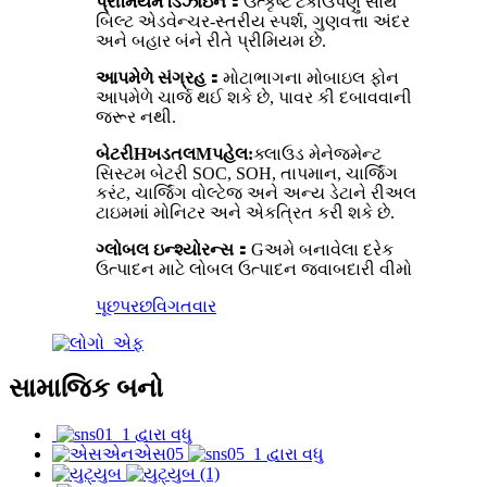
પ્રીમિયમ ડિઝાઇન
：
ઉત્કૃષ્ટ ટકાઉપણું સાથે
બિલ્ટ એડવેન્ચર-સ્તરીય સ્પર્શ, ગુણવત્તા અંદર
અને બહાર બંને રીતે પ્રીમિયમ છે.
આપમેળે સંગ્રહ
：
મોટાભાગના મોબાઇલ ફોન
આપમેળે ચાર્જ થઈ શકે છે, પાવર કી દબાવવાની
જરૂર નથી.
બેટરી
H
ખડતલ
M
પહેલ:
ક્લાઉડ મેનેજમેન્ટ
સિસ્ટમ બેટરી SOC, SOH, તાપમાન, ચાર્જિંગ
કરંટ, ચાર્જિંગ વોલ્ટેજ અને અન્ય ડેટાને રીઅલ
ટાઇમમાં મોનિટર અને એકત્રિત કરી શકે છે.
ગ્લોબલ ઇન્શ્યોરન્સ
：
G
અમે બનાવેલા દરેક
ઉત્પાદન માટે લોબલ ઉત્પાદન જવાબદારી વીમો
પૂછપરછ
વિગતવાર
સામાજિક બનો