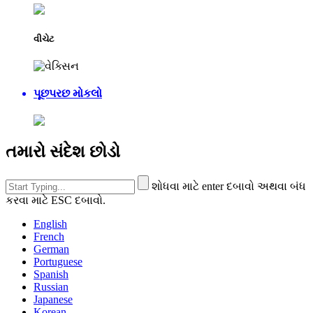
વીચેટ
પૂછપરછ મોકલો
તમારો સંદેશ છોડો
શોધવા માટે enter દબાવો અથવા બંધ
કરવા માટે ESC દબાવો.
English
French
German
Portuguese
Spanish
Russian
Japanese
Korean