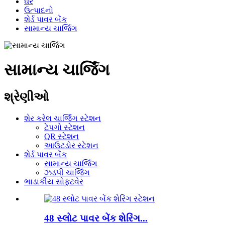
ઘર
ઉત્પાદનો
શેર્ડ પાવર બેંક
સામાન્ય ચાર્જિંગ
સામાન્ય ચાર્જિંગ
શ્રેણીઓ
શેર કરેલ ચાર્જિંગ સ્ટેશન
ટેપગો સ્ટેશન
QR સ્ટેશન
આઉટડોર સ્ટેશન
શેર્ડ પાવર બેંક
સામાન્ય ચાર્જિંગ
ઝડપી ચાર્જિંગ
ભાડાકીય સોફ્ટવેર
48 સ્લોટ પાવર બેંક શેરિંગ...