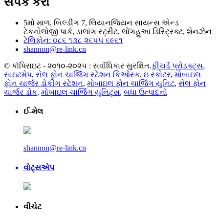
સંપર્ક કરો
5મો માળ, બિલ્ડીંગ 7, લિયાનજિયન સાયન્સ એન્ડ
ટેકનોલોજી પાર્ક, ડાલાંગ સ્ટ્રીટ, લોંગહુઆ ડિસ્ટ્રિક્ટ, શેનઝેન
ટેલિફોન: ૦૮૬ ૧૩૮ ૨૬૫૫ ૬૯૬૧
shannon@re-link.cn
© કૉપિરાઇટ - ૨૦૧૦-૨૦૨૫ : સર્વાધિકાર સુરક્ષિત.
ફીચર્ડ પ્રોડક્ટ્સ
,
સાઇટમેપ
,
સેલ ફોન ચાર્જિંગ સ્ટેશન કિઓસ્ક
,
ઇ સ્કોટર
,
મોબાઇલ
ફોન ચાર્જર ડોકીંગ સ્ટેશન
,
મોબાઇલ ફોન ચાર્જિંગ યુનિટ
,
સેલ ફોન
ચાર્જર ડોક
,
મોબાઇલ ચાર્જિંગ યુનિટ્સ
,
બધા ઉત્પાદનો
ઈ-મેલ
shannon@re-link.cn
વોટ્સએપ
વીચેટ