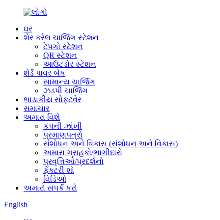
ઘર
શેર કરેલ ચાર્જિંગ સ્ટેશન
ટેપગો સ્ટેશન
QR સ્ટેશન
આઉટડોર સ્ટેશન
શેર્ડ પાવર બેંક
સામાન્ય ચાર્જિંગ
ઝડપી ચાર્જિંગ
ભાડાકીય સોફ્ટવેર
સમાચાર
અમારા વિશે
કંપની ઝાંખી
પ્રમાણપત્રો
સંશોધન અને વિકાસ (સંશોધન અને વિકાસ)
અમારા ગ્રાહકો/ભાગીદારો
પ્રવૃત્તિઓ/પ્રદર્શનો
ફેક્ટરી શો
વિડિઓ
અમારો સંપર્ક કરો
English