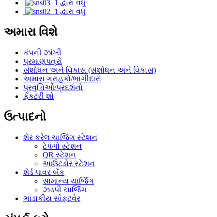
અમારા વિશે
કંપની ઝાંખી
પ્રમાણપત્રો
સંશોધન અને વિકાસ (સંશોધન અને વિકાસ)
અમારા ગ્રાહકો/ભાગીદારો
પ્રવૃત્તિઓ/પ્રદર્શનો
ફેક્ટરી શો
ઉત્પાદનો
શેર કરેલ ચાર્જિંગ સ્ટેશન
ટેપગો સ્ટેશન
QR સ્ટેશન
આઉટડોર સ્ટેશન
શેર્ડ પાવર બેંક
સામાન્ય ચાર્જિંગ
ઝડપી ચાર્જિંગ
ભાડાકીય સોફ્ટવેર