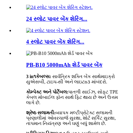
24 સ્લોટ પાવર બેંક શેરિંગ...
4 સ્લોટ પાવર બેંક શેરિંગ...
PB-B10 5000mAh શેર્ડ પાવર બેંક
3
in
૧
કેબલ્સ
:
સાર્વત્રિક
શક્તિ
બેંક
સાથે
માઇક્રો
યુએસબી, ટાઇપ-સી અને લાઇટ
n
૩ માં
બંદરો
.
કોમ્પેક્ટ અને પોર્ટેબલ:
પાતળી સાઈઝ, સોફ્ટ TPE
કેબલ મોબાઈલ ફોન સાથે ફિટ થાય છે અને ઉત્તમ
લાગે છે.
શ્રેષ્ઠ સલામતી:
વ્યાપક મલ્ટીપ્રોટેક્ટ સલામતી
પ્રણાલીમાં ઓવરચાર્જ સુરક્ષા, શોર્ટ સર્કિટ સુરક્ષા,
તાપમાન નિયંત્રણ અને ઘણું બધું શામેલ છે.