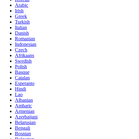
Arabic
Irish
Greek
Turkish
Italian
Danish
Romanian
Indonesian
Czech
Afrikaans
Swedish
Polish
Basque
Catalan
Esperanto
Hindi
Lao
Albanian
Amharic
Armenian
Azerbaijani
Belarusian
Bengali
Bosnian