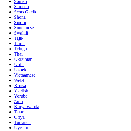
Somali
Samoan
Scots Gaelic
Shona
Sindhi
Sundanese
Swahili
Tajik
Tamil
Telugu
Thai
Ukrainian
Urdu
Uzbek
Vietnamese
Welsh
Xhosa
Yiddish
Yoruba
Zulu
Kinyarwanda
Tatar
Oriya
Turkmen
Uyghur