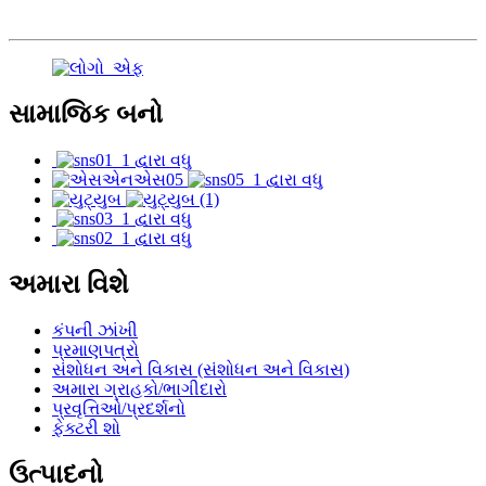
સામાજિક બનો
અમારા વિશે
કંપની ઝાંખી
પ્રમાણપત્રો
સંશોધન અને વિકાસ (સંશોધન અને વિકાસ)
અમારા ગ્રાહકો/ભાગીદારો
પ્રવૃત્તિઓ/પ્રદર્શનો
ફેક્ટરી શો
ઉત્પાદનો