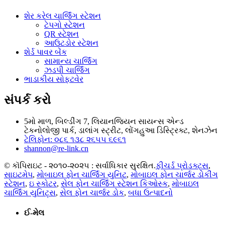
શેર કરેલ ચાર્જિંગ સ્ટેશન
ટેપગો સ્ટેશન
QR સ્ટેશન
આઉટડોર સ્ટેશન
શેર્ડ પાવર બેંક
સામાન્ય ચાર્જિંગ
ઝડપી ચાર્જિંગ
ભાડાકીય સોફ્ટવેર
સંપર્ક કરો
5મો માળ, બિલ્ડીંગ 7, લિયાનજિયન સાયન્સ એન્ડ
ટેકનોલોજી પાર્ક, ડાલાંગ સ્ટ્રીટ, લોંગહુઆ ડિસ્ટ્રિક્ટ, શેનઝેન
ટેલિફોન: ૦૮૬ ૧૩૮ ૨૬૫૫ ૬૯૬૧
shannon@re-link.cn
© કૉપિરાઇટ - ૨૦૧૦-૨૦૨૫ : સર્વાધિકાર સુરક્ષિત.
ફીચર્ડ પ્રોડક્ટ્સ
,
સાઇટમેપ
,
મોબાઇલ ફોન ચાર્જિંગ યુનિટ
,
મોબાઇલ ફોન ચાર્જર ડોકીંગ
સ્ટેશન
,
ઇ સ્કોટર
,
સેલ ફોન ચાર્જિંગ સ્ટેશન કિઓસ્ક
,
મોબાઇલ
ચાર્જિંગ યુનિટ્સ
,
સેલ ફોન ચાર્જર ડોક
,
બધા ઉત્પાદનો
ઈ-મેલ