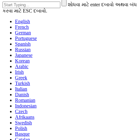
શોધવા માટે enter દબાવો અથવા બંધ
કરવા માટે ESC દબાવો.
English
French
German
Portuguese
Spanish
Russian
Japanese
Korean
Arabic
Irish
Greek
Turkish
Italian
Danish
Romanian
Indonesian
Czech
Afrikaans
Swedish
Polish
Basque
Catalan