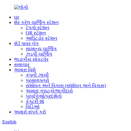
ઘર
શેર કરેલ ચાર્જિંગ સ્ટેશન
ટેપગો સ્ટેશન
QR સ્ટેશન
આઉટડોર સ્ટેશન
શેર્ડ પાવર બેંક
સામાન્ય ચાર્જિંગ
ઝડપી ચાર્જિંગ
ભાડાકીય સોફ્ટવેર
સમાચાર
અમારા વિશે
કંપની ઝાંખી
પ્રમાણપત્રો
સંશોધન અને વિકાસ (સંશોધન અને વિકાસ)
અમારા ગ્રાહકો/ભાગીદારો
પ્રવૃત્તિઓ/પ્રદર્શનો
ફેક્ટરી શો
વિડિઓ
અમારો સંપર્ક કરો
English