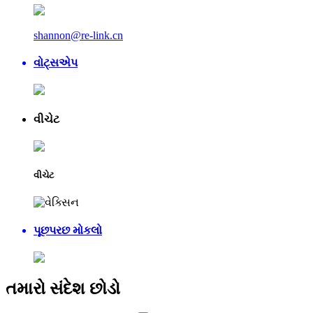
shannon@re-link.cn
વોટ્સએપ
વીચેટ
વીચેટ
પૂછપરછ મોકલો
તમારો સંદેશ છોડો