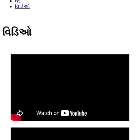
ઘર
વિડિઓ
વિડિઓ