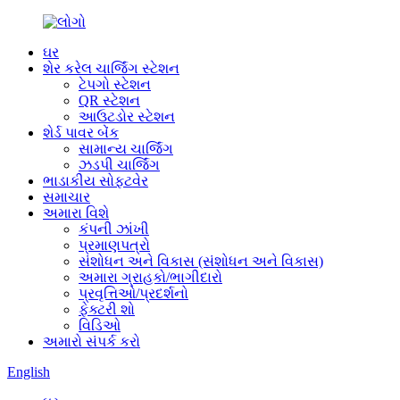
ઘર
શેર કરેલ ચાર્જિંગ સ્ટેશન
ટેપગો સ્ટેશન
QR સ્ટેશન
આઉટડોર સ્ટેશન
શેર્ડ પાવર બેંક
સામાન્ય ચાર્જિંગ
ઝડપી ચાર્જિંગ
ભાડાકીય સોફ્ટવેર
સમાચાર
અમારા વિશે
કંપની ઝાંખી
પ્રમાણપત્રો
સંશોધન અને વિકાસ (સંશોધન અને વિકાસ)
અમારા ગ્રાહકો/ભાગીદારો
પ્રવૃત્તિઓ/પ્રદર્શનો
ફેક્ટરી શો
વિડિઓ
અમારો સંપર્ક કરો
English