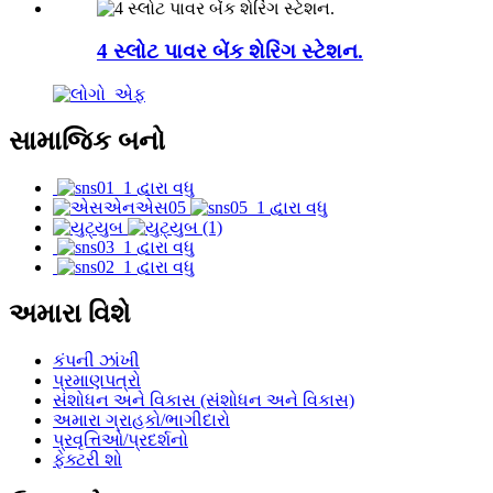
4 સ્લોટ પાવર બેંક શેરિંગ સ્ટેશન.
સામાજિક બનો
અમારા વિશે
કંપની ઝાંખી
પ્રમાણપત્રો
સંશોધન અને વિકાસ (સંશોધન અને વિકાસ)
અમારા ગ્રાહકો/ભાગીદારો
પ્રવૃત્તિઓ/પ્રદર્શનો
ફેક્ટરી શો