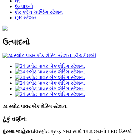
ઘર
ઉત્પાદનો
શેર કરેલ ચાર્જિંગ સ્ટેશન
QR સ્ટેશન
ઉત્પાદનો
24 સ્લોટ પાવર બેંક શેરિંગ સ્ટેશન.
ટૂંકું વર્ણન:
દૂરસ્થ જાહેરાત:
વિસ્ફોટ-પ્રૂફ કાચ સાથે ૧૫.૬ ઇંચનો LED ડિસ્પ્લે