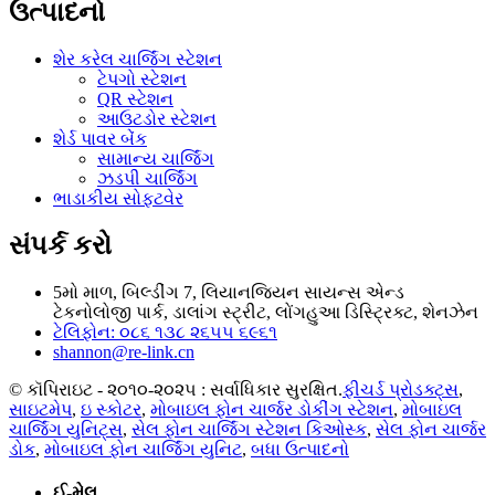
ઉત્પાદનો
શેર કરેલ ચાર્જિંગ સ્ટેશન
ટેપગો સ્ટેશન
QR સ્ટેશન
આઉટડોર સ્ટેશન
શેર્ડ પાવર બેંક
સામાન્ય ચાર્જિંગ
ઝડપી ચાર્જિંગ
ભાડાકીય સોફ્ટવેર
સંપર્ક કરો
5મો માળ, બિલ્ડીંગ 7, લિયાનજિયન સાયન્સ એન્ડ
ટેકનોલોજી પાર્ક, ડાલાંગ સ્ટ્રીટ, લોંગહુઆ ડિસ્ટ્રિક્ટ, શેનઝેન
ટેલિફોન: ૦૮૬ ૧૩૮ ૨૬૫૫ ૬૯૬૧
shannon@re-link.cn
© કૉપિરાઇટ - ૨૦૧૦-૨૦૨૫ : સર્વાધિકાર સુરક્ષિત.
ફીચર્ડ પ્રોડક્ટ્સ
,
સાઇટમેપ
,
ઇ સ્કોટર
,
મોબાઇલ ફોન ચાર્જર ડોકીંગ સ્ટેશન
,
મોબાઇલ
ચાર્જિંગ યુનિટ્સ
,
સેલ ફોન ચાર્જિંગ સ્ટેશન કિઓસ્ક
,
સેલ ફોન ચાર્જર
ડોક
,
મોબાઇલ ફોન ચાર્જિંગ યુનિટ
,
બધા ઉત્પાદનો
ઈ-મેલ