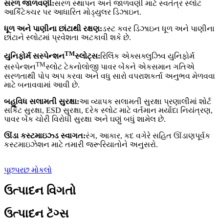
સરળ જાળવણી:
સરળ સ્થાપન અને જાળવણી માટે સ્વતંત્ર સ્લોટ
આર્કિટેક્ચર પર આધારિત મોડ્યુલર ડિઝાઇન.
ધૂળ અને પાણીના છાંટાથી રક્ષણ:
ડસ્ટ કવર ડિઝાઇન ધૂળ અને પાણીના
છાંટાને સ્લોટમાં પ્રવેશતા અટકાવી શકે છે.
TM
યુનિફોર્મ સસ્પેન્શન
સ્લોટ્સ:
રિલિંક એક્સક્લુઝિવ યુનિફોર્મ
TM
સસ્પેન્શન
સ્લોટ ટેકનોલોજી પાવર બેંકને એકસમાન ગતિએ
સરળતાથી પોપ અપ કરવા અને વધુ સારો વપરાશકર્તા અનુભવ મેળવવા
માટે બનાવવામાં આવી છે.
બહુવિધ સલામતી સુરક્ષા:
આ વ્યાપક સલામતી સુરક્ષા પ્રણાલીમાં શોર્ટ
સર્કિટ સુરક્ષા, ESD સુરક્ષા, દરેક સ્લોટ માટે વર્તમાન મર્યાદા નિયંત્રણ,
પાવર બેંક ચોરી વિરોધી સુરક્ષા અને ઘણું બધું શામેલ છે.
ઊંડા કસ્ટમાઇઝ્ડ સ્વાગત:
રંગ, આકાર, કદ વગેરે સહિત ઊંડાણપૂર્વક
કસ્ટમાઇઝેશન માટે તમારી જરૂરિયાતોને અનુસરો.
પૂછપરછ મોકલો
ઉત્પાદન વિગતો
ઉત્પાદન ટૅગ્સ