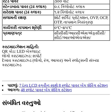
રેટેડ પાવર
૩૦૦ વોટ
સ્ટેન્ડબાય પાવર (24 કલાક)
૦.૬ કિલોવોટ કલાક
સરેરાશ પાવર (24 કલાક)
૧.૨ કિલોવોટ કલાક
સલામતી રક્ષણ
શોર્ટ સર્કિટ પ્રોટેક્શન, OVP, OCP,
OTP, તાપમાન નિયંત્રણ
કાર્યકારી તાપમાન શ્રેણી
૦℃~૪૫℃
પ્રમાણપત્ર
સીસીસી/આરસીએમ/એફસીસી/
સીઈ/આરઓએચએસ/
કસ્ટમાઇઝેશન માહિતી:
QR કોડ: LED બેકલાઇટ
લોગો કસ્ટમાઇઝ્ડ: સપોર્ટ
દેખાવ કસ્ટમાઇઝ્ડ (લોગો, રંગ, આકાર) અને સ્લોટ્સની સંખ્યા
કસ્ટમાઇઝ્ડ
પાછલું:
7 ઇંચ LCD સ્ક્રીન સાથે 8 સ્લોટ પાવર બેંક શેરિંગ સ્ટેશન
આગળ:
48 સ્લોટ પાવર બેંક શેરિંગ સ્ટેશન
સંબંધિત વસ્તુઓ