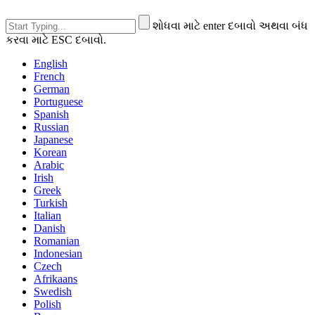
શોધવા માટે enter દબાવો અથવા બંધ
કરવા માટે ESC દબાવો.
English
French
German
Portuguese
Spanish
Russian
Japanese
Korean
Arabic
Irish
Greek
Turkish
Italian
Danish
Romanian
Indonesian
Czech
Afrikaans
Swedish
Polish