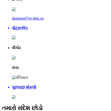
shannon@re-link.cn
વોટ્સએપ
વીચેટ
વીચેટ
પૂછપરછ મોકલો
તમારો સંદેશ છોડો