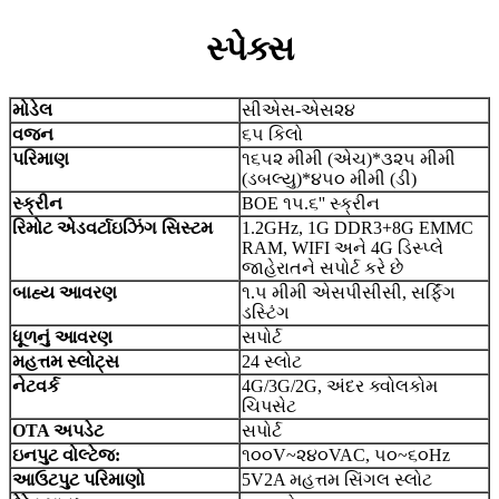
સ્પેક્સ
મોડેલ
સીએસ-એસ૨૪
વજન
૬૫ કિલો
પરિમાણ
૧૬૫૨ મીમી (એચ)*૩૨૫ મીમી
(ડબલ્યુ)*૪૫૦ મીમી (ડી)
સ્ક્રીન
BOE ૧૫.૬'' સ્ક્રીન
રિમોટ એડવર્ટાઇઝિંગ સિસ્ટમ
1.2GHz, 1G DDR3+8G EMMC
RAM, WIFI અને 4G ડિસ્પ્લે
જાહેરાતને સપોર્ટ કરે છે
બાહ્ય આવરણ
૧.૫ મીમી એસપીસીસી, સર્ફિંગ
ડસ્ટિંગ
ધૂળનું આવરણ
સપોર્ટ
મહત્તમ સ્લોટ્સ
24 સ્લોટ
નેટવર્ક
4G/3G/2G, અંદર ક્વોલકોમ
ચિપસેટ
OTA અપડેટ
સપોર્ટ
ઇનપુટ વોલ્ટેજ:
૧૦૦V~૨૪૦VAC, ૫૦~૬૦Hz
આઉટપુટ પરિમાણો
5V2A મહત્તમ સિંગલ સ્લોટ