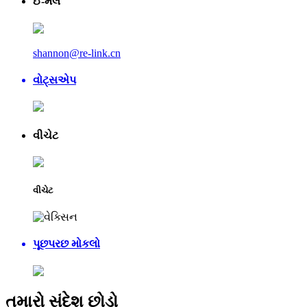
ઈ-મેલ
shannon@re-link.cn
વોટ્સએપ
વીચેટ
વીચેટ
પૂછપરછ મોકલો
તમારો સંદેશ છોડો