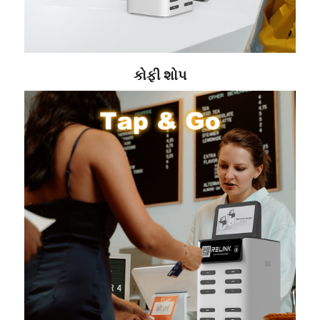
કોફી શોપ