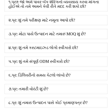
૧.પ્રશ્ન: જો અમે પાવર બેંક શેરિંગનો વ્યવસાય કરવા માંગતા
હોઈએ તો તમે અમને કેવી રીતે મદદ કરી શકો છો?
૨.પ્ર: શું તમે પરીક્ષણ માટે નમૂના આપો છો?
૩.પ્ર: મોટા પાયે ઉત્પાદન માટે તમારું MOQ શું છે?
૪.પ્ર: શું તમે કસ્ટમાઇઝ્ડ લોગો સ્વીકારો છો?
૫.પ્ર: શું તમે સંપૂર્ણ ODM સ્વીકારો છો?
૬.પ્ર: ડિલિવરીનો સમય કેટલો લાંબો છે?
૭.પ્ર: તમારી વોરંટી શું છે?
૮.પ્ર: શું તમારા ઉત્પાદન પાસે કોઈ પ્રમાણપત્ર છે?