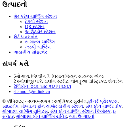
ઉત્પાદનો
શેર કરેલ ચાર્જિંગ સ્ટેશન
ટેપગો સ્ટેશન
QR સ્ટેશન
આઉટડોર સ્ટેશન
શેર્ડ પાવર બેંક
સામાન્ય ચાર્જિંગ
ઝડપી ચાર્જિંગ
ભાડાકીય સોફ્ટવેર
સંપર્ક કરો
5મો માળ, બિલ્ડીંગ 7, લિયાનજિયન સાયન્સ એન્ડ
ટેકનોલોજી પાર્ક, ડાલાંગ સ્ટ્રીટ, લોંગહુઆ ડિસ્ટ્રિક્ટ, શેનઝેન
ટેલિફોન: ૦૮૬ ૧૩૮ ૨૬૫૫ ૬૯૬૧
shannon@re-link.cn
© કૉપિરાઇટ - ૨૦૧૦-૨૦૨૫ : સર્વાધિકાર સુરક્ષિત.
ફીચર્ડ પ્રોડક્ટ્સ
,
સાઇટમેપ
,
મોબાઇલ ફોન ચાર્જર ડોકીંગ સ્ટેશન
,
સેલ ફોન ચાર્જર ડોક
,
મોબાઇલ ચાર્જિંગ યુનિટ્સ
,
સેલ ફોન ચાર્જિંગ સ્ટેશન કિઓસ્ક
,
ઇ
સ્કોટર
,
મોબાઇલ ફોન ચાર્જિંગ યુનિટ
,
બધા ઉત્પાદનો