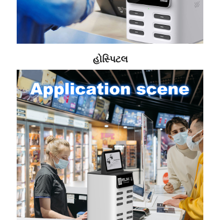
હોસ્પિટલ