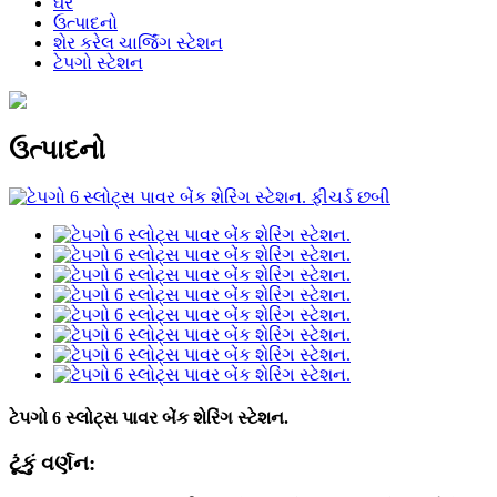
ઘર
ઉત્પાદનો
શેર કરેલ ચાર્જિંગ સ્ટેશન
ટેપગો સ્ટેશન
ઉત્પાદનો
ટેપગો 6 સ્લોટ્સ પાવર બેંક શેરિંગ સ્ટેશન.
ટૂંકું વર્ણન: