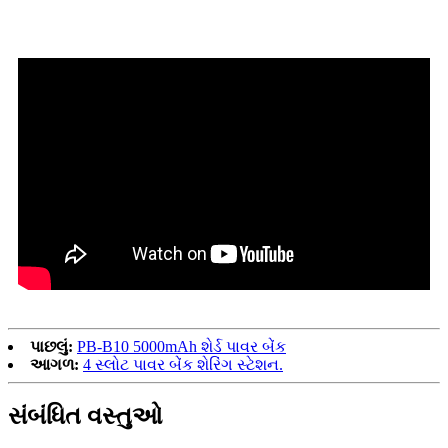
પાછલું:
PB-B10 5000mAh શેર્ડ પાવર બેંક
આગળ:
4 સ્લોટ પાવર બેંક શેરિંગ સ્ટેશન.
સંબંધિત વસ્તુઓ