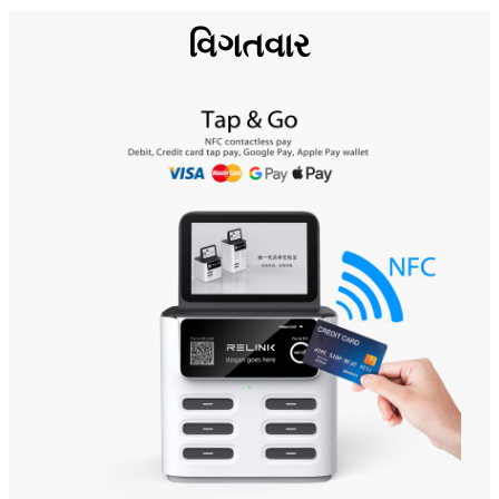
વિગતવાર