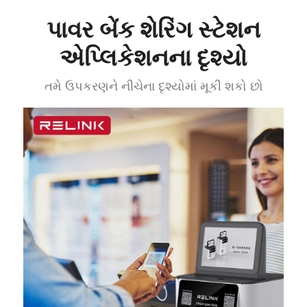
પાવર બેંક શેરિંગ સ્ટેશન
એપ્લિકેશનના દૃશ્યો
તમે ઉપકરણને નીચેના દૃશ્યોમાં મૂકી શકો છો