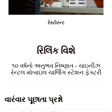
રેસ્ટોરન્ટ
રિલિંક વિશે
૧૦ વર્ષનો અનુભવ નિષ્ણાત - ચાઇનીઝ
રેન્ટલ મોબાઇલ ચાર્જિંગ સ્ટેશન ફેક્ટરી
વારંવાર પૂછાતા પ્રશ્નો