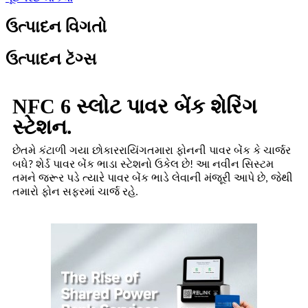
ઉત્પાદન વિગતો
ઉત્પાદન ટૅગ્સ
NFC 6 સ્લોટ પાવર બેંક શેરિંગ
સ્ટેશન.
છે
તમે કંટાળી ગયા છો
કાર
રાયિંગ
તમારા ફોનની પાવર બેંક કે ચાર્જર
બધે? શેર્ડ પાવર બેંક ભાડા સ્ટેશનો ઉકેલ છે! આ નવીન સિસ્ટમ
તમને જરૂર પડે ત્યારે પાવર બેંક ભાડે લેવાની મંજૂરી આપે છે, જેથી
તમારો ફોન સફરમાં ચાર્જ રહે.