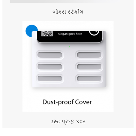
બોક્સ સ્ટેકીંગ
ડસ્ટ-પ્રૂફ કવર