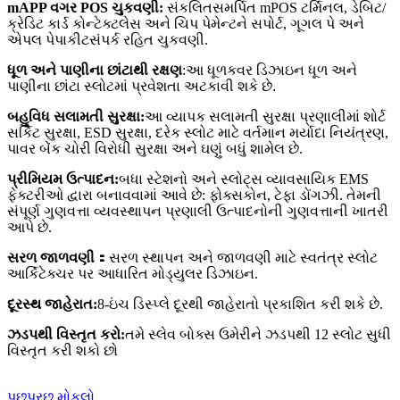
m
APP વગર POS ચુકવણી:
સંકલિત
સમર્પિત mPOS ટર્મિનલ, ડેબિટ/
ક્રેડિટ કાર્ડ કોન્ટેક્ટલેસ અને ચિપ પેમેન્ટને સપોર્ટ, ગૂગલ પે અને
એપલ પે
પાકીટ
સંપર્ક રહિત ચુકવણી.
ધૂળ અને પાણીના છાંટાથી રક્ષણ
:
આ
ધૂળ
કવર ડિઝાઇન ધૂળ અને
પાણીના છાંટા સ્લોટમાં પ્રવેશતા અટકાવી શકે છે
.
બહુવિધ સલામતી સુરક્ષા:
આ વ્યાપક સલામતી સુરક્ષા પ્રણાલીમાં શોર્ટ
સર્કિટ સુરક્ષા, ESD સુરક્ષા, દરેક સ્લોટ માટે વર્તમાન મર્યાદા નિયંત્રણ,
પાવર બેંક ચોરી વિરોધી સુરક્ષા અને ઘણું બધું શામેલ છે.
પ્રીમિયમ ઉત્પાદન:
બધા સ્ટેશનો અને સ્લોટ્સ વ્યાવસાયિક EMS
ફેક્ટરીઓ દ્વારા બનાવવામાં આવે છે: ફોક્સકોન, ટેફા ડોંગઝી. તેમની
સંપૂર્ણ ગુણવત્તા વ્યવસ્થાપન પ્રણાલી ઉત્પાદનોની ગુણવત્તાની ખાતરી
આપે છે.
સરળ જાળવણી
：
સરળ સ્થાપન અને જાળવણી માટે સ્વતંત્ર સ્લોટ
આર્કિટેક્ચર પર આધારિત મોડ્યુલર ડિઝાઇન.
દૂરસ્થ જાહેરાત:
8-ઇંચ ડિસ્પ્લે દૂરથી જાહેરાતો પ્રકાશિત કરી શકે છે.
ઝડપથી વિસ્તૃત કરો:
તમે સ્લેવ બોક્સ ઉમેરીને ઝડપથી 12 સ્લોટ સુધી
વિસ્તૃત કરી શકો છો
પૂછપરછ મોકલો