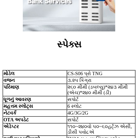
સ્પેક્સ
મોડેલ
CS-S06 પ્રો TNG
વજન
૩.૨૫ કિગ્રા
પરિમાણ
૨૬૦ મીમી (ડબલ્યુ)*૨૪૩ મીમી
(એચ)*૨૪૦ મીમી (ડી)
ધૂળનું આવરણ
સપોર્ટ
મહત્તમ સ્લોટ્સ
6 સ્લોટ
નેટવર્ક
4G/3G/2G
OTA અપડેટ
સપોર્ટ
એડેપ્ટર
૧૧૦~૨૪૦વો ૫૦~૬૦હર્ટ્ઝ એસી,
ડીસી ૫વો૮એ