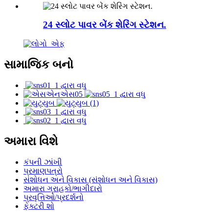
24 સ્લોટ પાવર બેંક શેરિંગ સ્ટેશન.
સામાજિક બનો
અમારા વિશે
કંપની ઝાંખી
પ્રમાણપત્રો
સંશોધન અને વિકાસ (સંશોધન અને વિકાસ)
અમારા ગ્રાહકો/ભાગીદારો
પ્રવૃત્તિઓ/પ્રદર્શનો
ફેક્ટરી શો