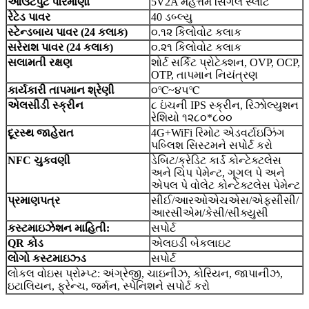
આઉટપુટ પરિમાણો
5V2A મહત્તમ સિંગલ સ્લોટ
રેટેડ પાવર
40 ડબ્લ્યુ
સ્ટેન્ડબાય પાવર (24 કલાક)
૦.૧૨ કિલોવોટ કલાક
સરેરાશ પાવર (24 કલાક)
૦.૨૧ કિલોવોટ કલાક
સલામતી રક્ષણ
શોર્ટ સર્કિટ પ્રોટેક્શન, OVP, OCP,
OTP, તાપમાન નિયંત્રણ
કાર્યકારી તાપમાન શ્રેણી
૦℃~૪૫℃
એલસીડી સ્ક્રીન
૮ ઇંચની IPS સ્ક્રીન, રિઝોલ્યુશન
રેશિયો ૧૨૮૦*૮૦૦
દૂરસ્થ જાહેરાત
4G+WiFi રિમોટ એડવર્ટાઇઝિંગ
પબ્લિશ સિસ્ટમને સપોર્ટ કરો
NFC ચુકવણી
ડેબિટ/ક્રેડિટ કાર્ડ કોન્ટેક્ટલેસ
અને ચિપ પેમેન્ટ, ગૂગલ પે અને
એપલ પે વોલેટ કોન્ટેક્ટલેસ પેમેન્ટ
પ્રમાણપત્ર
સીઈ/આરઓએચએસ/એફસીસી/
આરસીએમ/કેસી/સીક્યુસી
કસ્ટમાઇઝેશન માહિતી:
સપોર્ટ
QR કોડ
એલઇડી બેકલાઇટ
લોગો કસ્ટમાઇઝ્ડ
સપોર્ટ
લોકલ વોઇસ પ્રોમ્પ્ટ: અંગ્રેજી, ચાઇનીઝ, કોરિયન, જાપાનીઝ,
ઇટાલિયન, ફ્રેન્ચ, જર્મન, સ્પેનિશને સપોર્ટ કરો