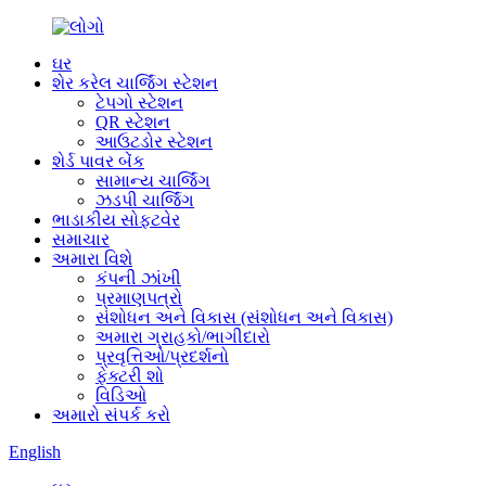
ઘર
શેર કરેલ ચાર્જિંગ સ્ટેશન
ટેપગો સ્ટેશન
QR સ્ટેશન
આઉટડોર સ્ટેશન
શેર્ડ પાવર બેંક
સામાન્ય ચાર્જિંગ
ઝડપી ચાર્જિંગ
ભાડાકીય સોફ્ટવેર
સમાચાર
અમારા વિશે
કંપની ઝાંખી
પ્રમાણપત્રો
સંશોધન અને વિકાસ (સંશોધન અને વિકાસ)
અમારા ગ્રાહકો/ભાગીદારો
પ્રવૃત્તિઓ/પ્રદર્શનો
ફેક્ટરી શો
વિડિઓ
અમારો સંપર્ક કરો
English