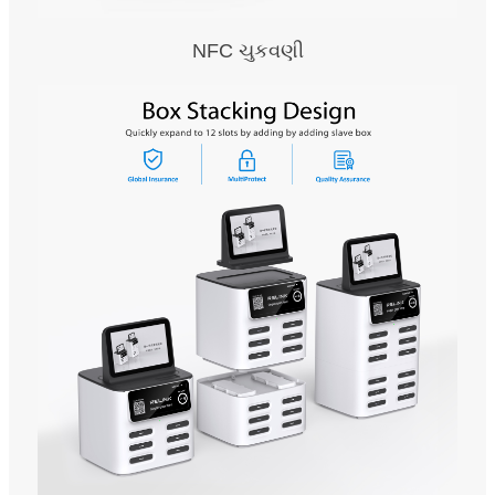
NFC ચુકવણી