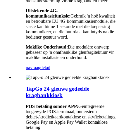
diefstalbeskerming vir die kragbank en meer.
Uitstekende 4G-
kommunikasiefunksie:
Gebruik 'n hoë kwaliteit
en betroubare EU 4G-kommunikasiemodule, die
stasie kan binne 1 sekonde met die toepassing
kommunikeer, en die huurdata kan intyds na die
bediener gestuur word.
Maklike Onderhoud:
Die modulêre ontwerp
gebaseer op 'n onafhanklike gleufargitektuur vir
maklike installasie en onderhoud.
navraag
detail
TapGo 24 gleuwe gedeelde
kragbankkiosk
POS-betaling sonder APP:
Geïntegreerde
toegewyde POS-terminaal, ondersteun
debiet-/kredietkaartkontaklose en skyfiebetalings,
Google Pay en Apple Pay Wallet kontaklose
betaling.