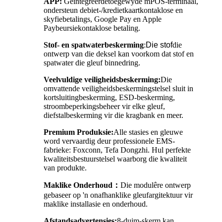
APP:
Geïntegreerde
toegewyde mPOS-terminaal,
ondersteun debiet-/kredietkaartkontaklose en
skyfiebetalings, Google Pay en Apple
Pay
beursie
kontaklose betaling.
Stof- en spatwaterbeskerming
:
Die
stof
die
ontwerp van die deksel kan voorkom dat stof en
spatwater die gleuf binnedring
.
Veelvuldige veiligheidsbeskerming:
Die
omvattende veiligheidsbeskermingstelsel sluit in
kortsluitingbeskerming, ESD-beskerming,
stroombeperkingsbeheer vir elke gleuf,
diefstalbeskerming vir die kragbank en meer.
Premium Produksie:
Alle stasies en gleuwe
word vervaardig deur professionele EMS-
fabrieke: Foxconn, Tefa Dongzhi. Hul perfekte
kwaliteitsbestuurstelsel waarborg die kwaliteit
van produkte.
Maklike Onderhoud
：
Die modulêre ontwerp
gebaseer op 'n onafhanklike gleufargitektuur vir
maklike installasie en onderhoud.
Afstandsadvertensies:
8-duim-skerm kan