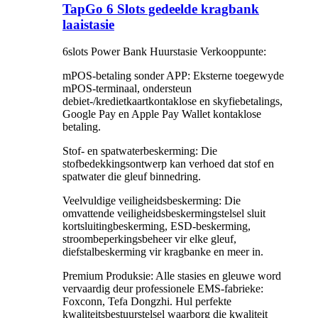
TapGo 6 Slots gedeelde kragbank
laaistasie
6slots Power Bank Huurstasie Verkooppunte:
mPOS-betaling sonder APP: Eksterne toegewyde
mPOS-terminaal, ondersteun
debiet-/kredietkaartkontaklose en skyfiebetalings,
Google Pay en Apple Pay Wallet kontaklose
betaling.
Stof- en spatwaterbeskerming: Die
stofbedekkingsontwerp kan verhoed dat stof en
spatwater die gleuf binnedring.
Veelvuldige veiligheidsbeskerming: Die
omvattende veiligheidsbeskermingstelsel sluit
kortsluitingbeskerming, ESD-beskerming,
stroombeperkingsbeheer vir elke gleuf,
diefstalbeskerming vir kragbanke en meer in.
Premium Produksie: Alle stasies en gleuwe word
vervaardig deur professionele EMS-fabrieke:
Foxconn, Tefa Dongzhi. Hul perfekte
kwaliteitsbestuurstelsel waarborg die kwaliteit