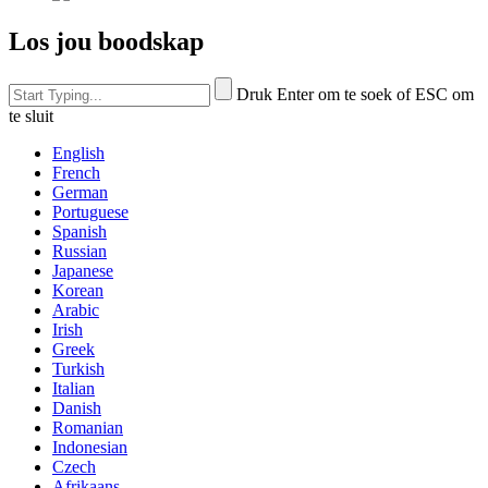
Los jou boodskap
Druk Enter om te soek of ESC om
te sluit
English
French
German
Portuguese
Spanish
Russian
Japanese
Korean
Arabic
Irish
Greek
Turkish
Italian
Danish
Romanian
Indonesian
Czech
Afrikaans