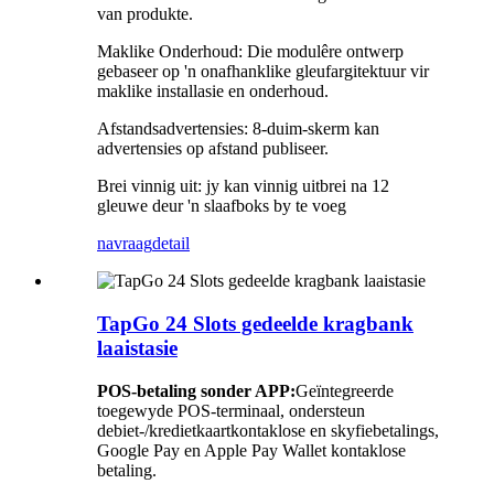
van produkte.
Maklike Onderhoud: Die modulêre ontwerp
gebaseer op 'n onafhanklike gleufargitektuur vir
maklike installasie en onderhoud.
Afstandsadvertensies: 8-duim-skerm kan
advertensies op afstand publiseer.
Brei vinnig uit: jy kan vinnig uitbrei na 12
gleuwe deur 'n slaafboks by te voeg
navraag
detail
TapGo 24 Slots gedeelde kragbank
laaistasie
POS-betaling sonder APP:
Geïntegreerde
toegewyde POS-terminaal, ondersteun
debiet-/kredietkaartkontaklose en skyfiebetalings,
Google Pay en Apple Pay Wallet kontaklose
betaling.