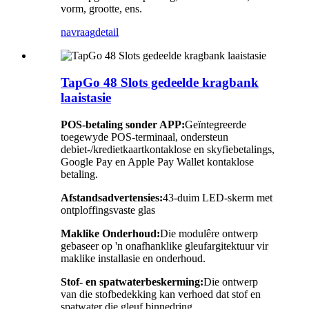
vorm, grootte, ens.
navraag
detail
TapGo 48 Slots gedeelde kragbank
laaistasie
POS-betaling sonder APP:
Geïntegreerde
toegewyde POS-terminaal, ondersteun
debiet-/kredietkaartkontaklose en skyfiebetalings,
Google Pay en Apple Pay Wallet kontaklose
betaling.
Afstandsadvertensies:
43-duim LED-skerm met
ontploffingsvaste glas
Maklike Onderhoud:
Die modulêre ontwerp
gebaseer op 'n onafhanklike gleufargitektuur vir
maklike installasie en onderhoud.
Stof- en spatwaterbeskerming:
Die ontwerp
van die stofbedekking kan verhoed dat stof en
spatwater die gleuf binnedring.