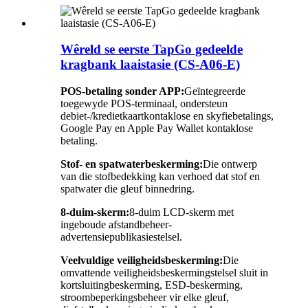
Wêreld se eerste TapGo gedeelde
kragbank laaistasie (CS-A06-E)
POS-betaling sonder APP:
Geïntegreerde
toegewyde POS-terminaal, ondersteun
debiet-/kredietkaartkontaklose en skyfiebetalings,
Google Pay en Apple Pay Wallet kontaklose
betaling.
Stof- en spatwaterbeskerming:
Die ontwerp
van die stofbedekking kan verhoed dat stof en
spatwater die gleuf binnedring.
8-duim-skerm:
8-duim LCD-skerm met
ingeboude afstandbeheer-
advertensiepublikasiestelsel.
Veelvuldige veiligheidsbeskerming:
Die
omvattende veiligheidsbeskermingstelsel sluit in
kortsluitingbeskerming, ESD-beskerming,
stroombeperkingsbeheer vir elke gleuf,