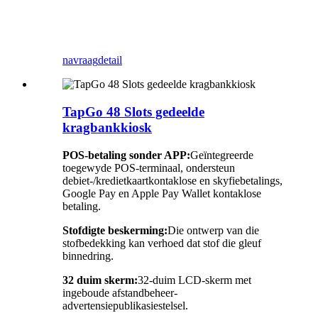
navraag
detail
TapGo 48 Slots gedeelde
kragbankkiosk
POS-betaling sonder APP:
Geïntegreerde
toegewyde POS-terminaal, ondersteun
debiet-/kredietkaartkontaklose en skyfiebetalings,
Google Pay en Apple Pay Wallet kontaklose
betaling.
Stofdigte beskerming:
Die ontwerp van die
stofbedekking kan verhoed dat stof die gleuf
binnedring.
32 duim skerm:
32-duim LCD-skerm met
ingeboude afstandbeheer-
advertensiepublikasiestelsel.