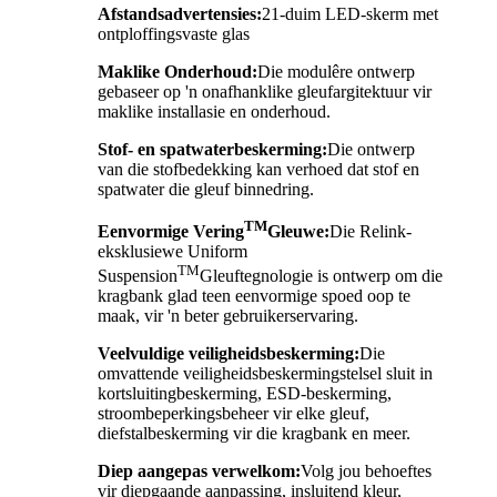
Afstandsadvertensies:
21-duim LED-skerm met
ontploffingsvaste glas
Maklike Onderhoud:
Die modulêre ontwerp
gebaseer op 'n onafhanklike gleufargitektuur vir
maklike installasie en onderhoud.
Stof- en spatwaterbeskerming:
Die ontwerp
van die stofbedekking kan verhoed dat stof en
spatwater die gleuf binnedring.
TM
Eenvormige Vering
Gleuwe:
Die Relink-
eksklusiewe Uniform
TM
Suspension
Gleuftegnologie is ontwerp om die
kragbank glad teen eenvormige spoed oop te
maak, vir 'n beter gebruikerservaring.
Veelvuldige veiligheidsbeskerming:
Die
omvattende veiligheidsbeskermingstelsel sluit in
kortsluitingbeskerming, ESD-beskerming,
stroombeperkingsbeheer vir elke gleuf,
diefstalbeskerming vir die kragbank en meer.
Diep aangepas verwelkom:
Volg jou behoeftes
vir diepgaande aanpassing, insluitend kleur,