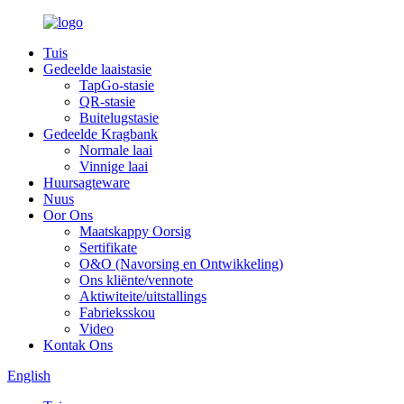
Tuis
Gedeelde laaistasie
TapGo-stasie
QR-stasie
Buitelugstasie
Gedeelde Kragbank
Normale laai
Vinnige laai
Huursagteware
Nuus
Oor Ons
Maatskappy Oorsig
Sertifikate
O&O (Navorsing en Ontwikkeling)
Ons kliënte/vennote
Aktiwiteite/uitstallings
Fabrieksskou
Video
Kontak Ons
English