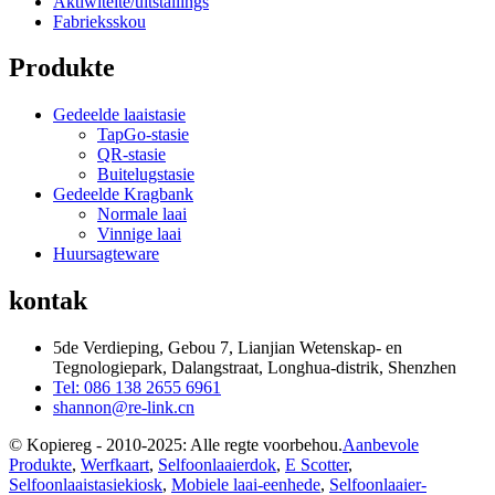
Aktiwiteite/uitstallings
Fabrieksskou
Produkte
Gedeelde laaistasie
TapGo-stasie
QR-stasie
Buitelugstasie
Gedeelde Kragbank
Normale laai
Vinnige laai
Huursagteware
kontak
5de Verdieping, Gebou 7, Lianjian Wetenskap- en
Tegnologiepark, Dalangstraat, Longhua-distrik, Shenzhen
Tel: 086 138 2655 6961
shannon@re-link.cn
© Kopiereg - 2010-2025: Alle regte voorbehou.
Aanbevole
Produkte
,
Werfkaart
,
Selfoonlaaierdok
,
E Scotter
,
Selfoonlaaistasiekiosk
,
Mobiele laai-eenhede
,
Selfoonlaaier-