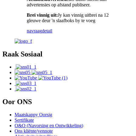
advertensies op afstand publiseer.
Brei vinnig uit:
Jy kan vinnig uitbrei na 12
gleuwe deur 'n slaafboks by te voeg
navraag
detail
Raak Sosiaal
Oor ONS
Maatskappy Oorsig
Sertifikate
O&O (Navorsing en Ontwikkeling)
Ons kliënte/vennote