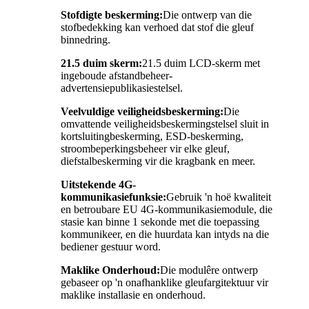
Stofdigte beskerming:
Die ontwerp van die
stofbedekking kan verhoed dat stof die gleuf
binnedring.
21.5 duim skerm:
21.5 duim LCD-skerm met
ingeboude afstandbeheer-
advertensiepublikasiestelsel.
Veelvuldige veiligheidsbeskerming:
Die
omvattende veiligheidsbeskermingstelsel sluit in
kortsluitingbeskerming, ESD-beskerming,
stroombeperkingsbeheer vir elke gleuf,
diefstalbeskerming vir die kragbank en meer.
Uitstekende 4G-
kommunikasiefunksie:
Gebruik 'n hoë kwaliteit
en betroubare EU 4G-kommunikasiemodule, die
stasie kan binne 1 sekonde met die toepassing
kommunikeer, en die huurdata kan intyds na die
bediener gestuur word.
Maklike Onderhoud:
Die modulêre ontwerp
gebaseer op 'n onafhanklike gleufargitektuur vir
maklike installasie en onderhoud.