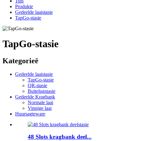
Tuis
Produkte
Gedeelde laaistasie
TapGo-stasie
TapGo-stasie
Kategorieë
Gedeelde laaistasie
TapGo-stasie
QR-stasie
Buitelugstasie
Gedeelde Kragbank
Normale laai
Vinnige laai
Huursagteware
48 Slots kragbank deel...