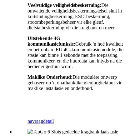
Veelvuldige veiligheidsbeskerming:
Die
omvattende veiligheidsbeskermingstelsel sluit in
kortsluitingbeskerming, ESD-beskerming,
stroombeperkingsbeheer vir elke gleuf,
diefstalbeskerming vir die kragbank en meer.
Uitstekende 4G-
kommunikasiefunksie:
Gebruik 'n hoë kwaliteit
en betroubare EU 4G-kommunikasiemodule, die
stasie kan binne 1 sekonde met die toepassing
kommunikeer, en die huurdata kan intyds na die
bediener gestuur word.
Maklike Onderhoud:
Die modulêre ontwerp
gebaseer op 'n onafhanklike gleufargitektuur vir
maklike installasie en onderhoud.
navraag
detail