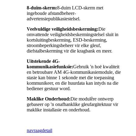
8-duim-skerm:
8-duim LCD-skerm met
ingeboude afstandbeheer-
advertensiepublikasiestelsel.
Veelvuldige veiligheidsbeskerming:
Die
omvattende veiligheidsbeskermingstelsel sluit in
kortsluitingbeskerming, ESD-beskerming,
stroombeperkingsbeheer vir elke gleuf,
diefstalbeskerming vir die kragbank en meer.
Uitstekende 4G-
kommunikasiefunksie:
Gebruik 'n hoë kwaliteit
en betroubare AM 4G-kommunikasiemodule, die
stasie kan binne 1 sekonde met die toepassing
kommunikeer, en die huurdata kan intyds na die
bediener gestuur word.
Maklike Onderhoud:
Die modulêre ontwerp
gebaseer op 'n onafhanklike gleufargitektuur vir
maklike installasie en onderhoud.
navraag
detail