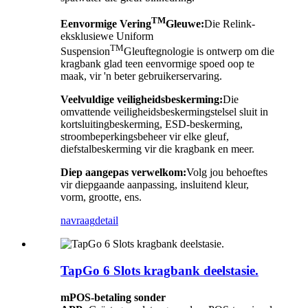
TM
Eenvormige Vering
Gleuwe:
Die Relink-
eksklusiewe Uniform
TM
Suspension
Gleuftegnologie is ontwerp om die
kragbank glad teen eenvormige spoed oop te
maak, vir 'n beter gebruikerservaring.
Veelvuldige veiligheidsbeskerming:
Die
omvattende veiligheidsbeskermingstelsel sluit in
kortsluitingbeskerming, ESD-beskerming,
stroombeperkingsbeheer vir elke gleuf,
diefstalbeskerming vir die kragbank en meer.
Diep aangepas verwelkom:
Volg jou behoeftes
vir diepgaande aanpassing, insluitend kleur,
vorm, grootte, ens.
navraag
detail
TapGo 6 Slots kragbank deelstasie.
m
POS-betaling sonder