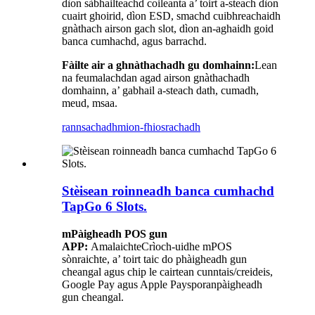
dìon sàbhailteachd coileanta a’ toirt a-steach dìon
cuairt ghoirid, dìon ESD, smachd cuibhreachaidh
gnàthach airson gach slot, dìon an-aghaidh goid
banca cumhachd, agus barrachd.
Fàilte air a ghnàthachadh gu domhainn:
Lean
na feumalachdan agad airson gnàthachadh
domhainn, a’ gabhail a-steach dath, cumadh,
meud, msaa.
rannsachadh
mion-fhiosrachadh
Stèisean roinneadh banca cumhachd
TapGo 6 Slots.
m
Pàigheadh ​​POS gun
APP:
Amalaichte
Crìoch-uidhe mPOS
sònraichte, a’ toirt taic do phàigheadh ​​gun
cheangal agus chip le cairtean cunntais/creideis,
Google Pay agus Apple Pay
sporan
pàigheadh ​​
gun cheangal.