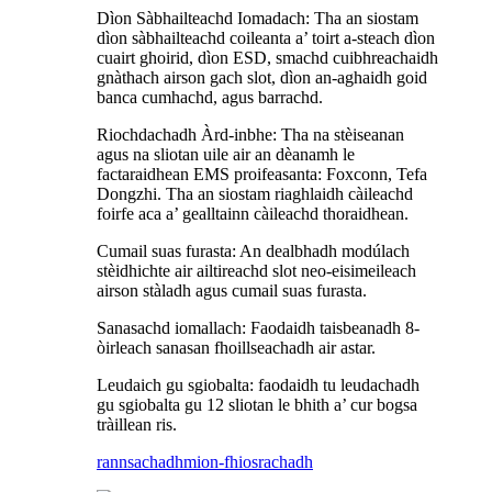
Dìon Sàbhailteachd Iomadach: Tha an siostam
dìon sàbhailteachd coileanta a’ toirt a-steach dìon
cuairt ghoirid, dìon ESD, smachd cuibhreachaidh
gnàthach airson gach slot, dìon an-aghaidh goid
banca cumhachd, agus barrachd.
Riochdachadh Àrd-inbhe: Tha na stèiseanan
agus na sliotan uile air an dèanamh le
factaraidhean EMS proifeasanta: Foxconn, Tefa
Dongzhi. Tha an siostam riaghlaidh càileachd
foirfe aca a’ gealltainn càileachd thoraidhean.
Cumail suas furasta: An dealbhadh modúlach
stèidhichte air ailtireachd slot neo-eisimeileach
airson stàladh agus cumail suas furasta.
Sanasachd iomallach: Faodaidh taisbeanadh 8-
òirleach sanasan fhoillseachadh air astar.
Leudaich gu sgiobalta: faodaidh tu leudachadh
gu sgiobalta gu 12 sliotan le bhith a’ cur bogsa
tràillean ris.
rannsachadh
mion-fhiosrachadh