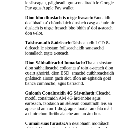
le sliseagan, pàigheadh ​​gun-conaltradh le Google
Pay agus Apple Pay wallet.
Dìon bho dhuslach is uisge frasach:
Faodaidh
dealbhadh a’ chòmhdaich duslach casg a chuir air
duslach is uisge frasach bho bhith a’ dol a-steach
don t-slot.
Taisbeanadh 8-òirleach:
Taisbeanadh LCD 8-
òirleach le siostam foillseachaidh sanasachd
iomallach togte a-steach.
Dìon Sàbhailteachd Iomadach:
Tha an siostam
dìon sàbhailteachd coileanta a’ toirt a-steach dìon
cuairt ghoirid, dìon ESD, smachd cuibhreachaidh
gnàthach airson gach slot, dìon an-aghaidh goid
banca cumhachd, agus barrachd.
Gnìomh Conaltraidh 4G Sàr-mhath:
Cleachd
modúl conaltraidh AM 4G àrd-inbhe agus
earbsach, faodaidh an stèisean conaltradh leis an
aplacaid ann an 1 diog, agus faodar an dàta màil
a chuir chun fhrithealaiche ann an àm fìor.
Cumail suas furasta:
An dealbhadh modúlach