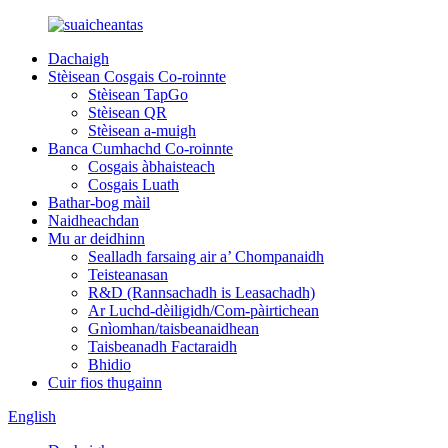
Dachaigh
Stèisean Cosgais Co-roinnte
Stèisean TapGo
Stèisean QR
Stèisean a-muigh
Banca Cumhachd Co-roinnte
Cosgais àbhaisteach
Cosgais Luath
Bathar-bog màil
Naidheachdan
Mu ar deidhinn
Sealladh farsaing air a’ Chompanaidh
Teisteanasan
R&D (Rannsachadh is Leasachadh)
Ar Luchd-dèiligidh/Com-pàirtichean
Gnìomhan/taisbeanaidhean
Taisbeanadh Factaraidh
Bhidio
Cuir fios thugainn
English