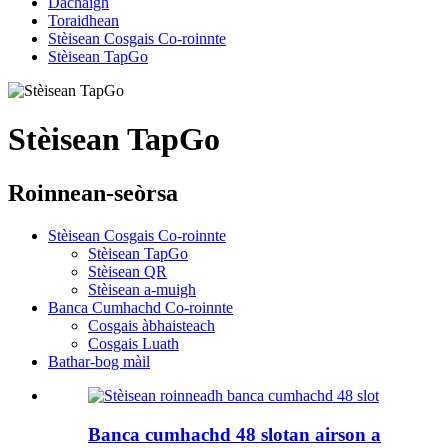
Dachaigh
Toraidhean
Stèisean Cosgais Co-roinnte
Stèisean TapGo
Stèisean TapGo
Roinnean-seòrsa
Stèisean Cosgais Co-roinnte
Stèisean TapGo
Stèisean QR
Stèisean a-muigh
Banca Cumhachd Co-roinnte
Cosgais àbhaisteach
Cosgais Luath
Bathar-bog màil
Banca cumhachd 48 slotan airson a