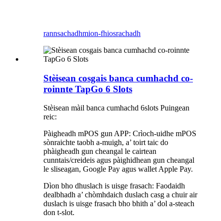
rannsachadh
mion-fhiosrachadh
Stèisean cosgais banca cumhachd co-
roinnte TapGo 6 Slots
Stèisean màil banca cumhachd 6slots Puingean
reic:
Pàigheadh ​​mPOS gun APP: Crìoch-uidhe mPOS
sònraichte taobh a-muigh, a’ toirt taic do
phàigheadh ​​gun cheangal le cairtean
cunntais/creideis agus pàighidhean gun cheangal
le sliseagan, Google Pay agus wallet Apple Pay.
Dìon bho dhuslach is uisge frasach: Faodaidh
dealbhadh a’ chòmhdaich duslach casg a chuir air
duslach is uisge frasach bho bhith a’ dol a-steach
don t-slot.