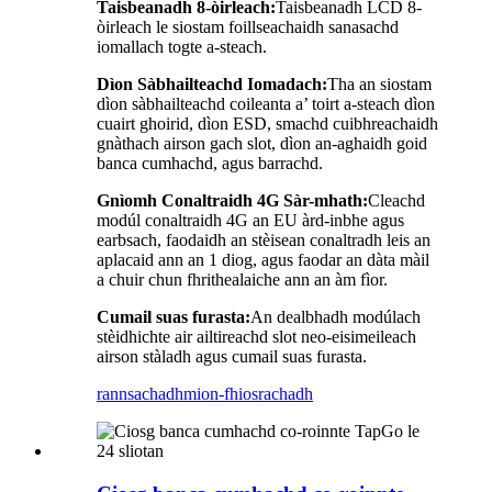
Taisbeanadh 8-òirleach:
Taisbeanadh LCD 8-
òirleach le siostam foillseachaidh sanasachd
iomallach togte a-steach.
Dìon Sàbhailteachd Iomadach:
Tha an siostam
dìon sàbhailteachd coileanta a’ toirt a-steach dìon
cuairt ghoirid, dìon ESD, smachd cuibhreachaidh
gnàthach airson gach slot, dìon an-aghaidh goid
banca cumhachd, agus barrachd.
Gnìomh Conaltraidh 4G Sàr-mhath:
Cleachd
modúl conaltraidh 4G an EU àrd-inbhe agus
earbsach, faodaidh an stèisean conaltradh leis an
aplacaid ann an 1 diog, agus faodar an dàta màil
a chuir chun fhrithealaiche ann an àm fìor.
Cumail suas furasta:
An dealbhadh modúlach
stèidhichte air ailtireachd slot neo-eisimeileach
airson stàladh agus cumail suas furasta.
rannsachadh
mion-fhiosrachadh