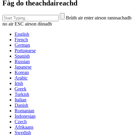
Fàg do theachdaireachd
Brùth air enter airson rannsachadh
no air ESC airson dùnadh
English
French
German
Portuguese
Spanish
Russian
Japanese
Korean
Arabic
Irish
Greek
Turkish
Italian
Danish
Romanian
Indonesian
Czech
Afrikaans
Swedish