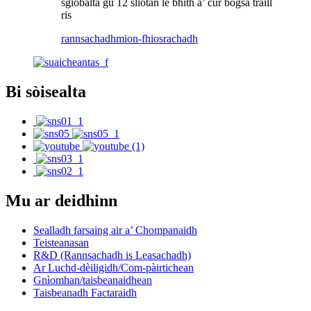
sgiobalta gu 12 sliotan le bhith a’ cur bogsa tràill
ris
rannsachadh
mion-fhiosrachadh
Bi sòisealta
Mu ar deidhinn
Sealladh farsaing air a’ Chompanaidh
Teisteanasan
R&D (Rannsachadh is Leasachadh)
Ar Luchd-dèiligidh/Com-pàirtichean
Gnìomhan/taisbeanaidhean
Taisbeanadh Factaraidh