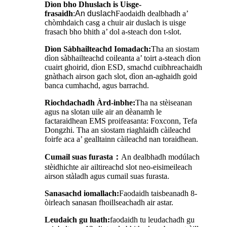
Dìon bho Dhuslach is Uisge-
frasaidh
:
An
duslach
Faodaidh dealbhadh a’
chòmhdaich casg a chuir air duslach is uisge
frasach bho bhith a’ dol a-steach don t-slot
.
Dìon Sàbhailteachd Iomadach:
Tha an siostam
dìon sàbhailteachd coileanta a’ toirt a-steach dìon
cuairt ghoirid, dìon ESD, smachd cuibhreachaidh
gnàthach airson gach slot, dìon an-aghaidh goid
banca cumhachd, agus barrachd.
Riochdachadh Àrd-inbhe:
Tha na stèiseanan
agus na slotan uile air an dèanamh le
factaraidhean EMS proifeasanta: Foxconn, Tefa
Dongzhi. Tha an siostam riaghlaidh càileachd
foirfe aca a’ gealltainn càileachd nan toraidhean.
Cumail suas furasta
：
An dealbhadh modúlach
stèidhichte air ailtireachd slot neo-eisimeileach
airson stàladh agus cumail suas furasta.
Sanasachd iomallach:
Faodaidh taisbeanadh 8-
òirleach sanasan fhoillseachadh air astar.
Leudaich gu luath:
faodaidh tu leudachadh gu