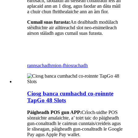
earbsach, faodaidh an stèisean conaltradh leis an
aplacaid ann an 1 diog, agus faodar an dàta màil
a chuir chun fhrithealaiche ann an àm fìor.
Cumail suas furasta:
An dealbhadh modúlach
stèidhichte air ailtireachd slot neo-eisimeileach
airson stàladh agus cumail suas furasta.
rannsachadh
mion-fhiosrachadh
Ciosg banca cumhachd co-roinnte
TapGo 48 Slots
Pàigheadh ​​POS gun APP:
Crìoch-uidhe POS
sònraichte amalaichte, a’ toirt taic do pàigheadh ​​
gun-conaltradh le cairtean cunntais/creideis agus
le sliseagan, pàigheadh ​​gun-conaltradh le Google
Pay agus Apple Pay wallet.