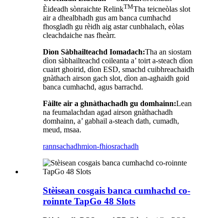
TM
Èideadh sònraichte Relink
Tha teicneòlas slot
air a dhealbhadh gus am banca cumhachd
fhosgladh gu rèidh aig astar cunbhalach, eòlas
cleachdaiche nas fheàrr.
Dìon Sàbhailteachd Iomadach:
Tha an siostam
dìon sàbhailteachd coileanta a’ toirt a-steach dìon
cuairt ghoirid, dìon ESD, smachd cuibhreachaidh
gnàthach airson gach slot, dìon an-aghaidh goid
banca cumhachd, agus barrachd.
Fàilte air a ghnàthachadh gu domhainn:
Lean
na feumalachdan agad airson gnàthachadh
domhainn, a’ gabhail a-steach dath, cumadh,
meud, msaa.
rannsachadh
mion-fhiosrachadh
Stèisean cosgais banca cumhachd co-
roinnte TapGo 48 Slots