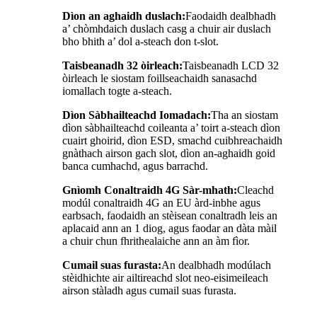
Dìon an aghaidh duslach:
Faodaidh dealbhadh
a’ chòmhdaich duslach casg a chuir air duslach
bho bhith a’ dol a-steach don t-slot.
Taisbeanadh 32 òirleach:
Taisbeanadh LCD 32
òirleach le siostam foillseachaidh sanasachd
iomallach togte a-steach.
Dìon Sàbhailteachd Iomadach:
Tha an siostam
dìon sàbhailteachd coileanta a’ toirt a-steach dìon
cuairt ghoirid, dìon ESD, smachd cuibhreachaidh
gnàthach airson gach slot, dìon an-aghaidh goid
banca cumhachd, agus barrachd.
Gnìomh Conaltraidh 4G Sàr-mhath:
Cleachd
modúl conaltraidh 4G an EU àrd-inbhe agus
earbsach, faodaidh an stèisean conaltradh leis an
aplacaid ann an 1 diog, agus faodar an dàta màil
a chuir chun fhrithealaiche ann an àm fìor.
Cumail suas furasta:
An dealbhadh modúlach
stèidhichte air ailtireachd slot neo-eisimeileach
airson stàladh agus cumail suas furasta.