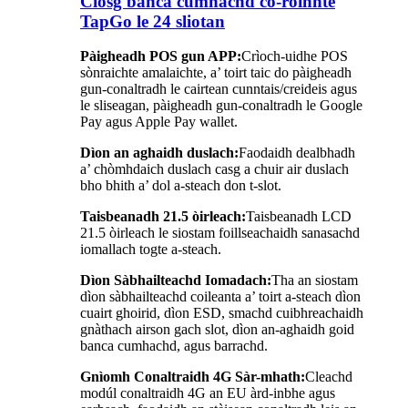
Ciosg banca cumhachd co-roinnte
TapGo le 24 sliotan
Pàigheadh ​​POS gun APP:
Crìoch-uidhe POS
sònraichte amalaichte, a’ toirt taic do pàigheadh ​​
gun-conaltradh le cairtean cunntais/creideis agus
le sliseagan, pàigheadh ​​gun-conaltradh le Google
Pay agus Apple Pay wallet.
Dìon an aghaidh duslach:
Faodaidh dealbhadh
a’ chòmhdaich duslach casg a chuir air duslach
bho bhith a’ dol a-steach don t-slot.
Taisbeanadh 21.5 òirleach:
Taisbeanadh LCD
21.5 òirleach le siostam foillseachaidh sanasachd
iomallach togte a-steach.
Dìon Sàbhailteachd Iomadach:
Tha an siostam
dìon sàbhailteachd coileanta a’ toirt a-steach dìon
cuairt ghoirid, dìon ESD, smachd cuibhreachaidh
gnàthach airson gach slot, dìon an-aghaidh goid
banca cumhachd, agus barrachd.
Gnìomh Conaltraidh 4G Sàr-mhath:
Cleachd
modúl conaltraidh 4G an EU àrd-inbhe agus