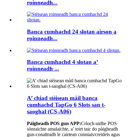
roinneadh...
Banca cumhachd 24 slotan airson a
roinneadh...
Banca cumhachd 4 slotan a’
roinneadh ...
A’ chiad stèisean màil banca
cumhachd TapGo 6 Slots san t-
saoghal (CS-A06)
Pàigheadh ​​POS gun APP:
Crìoch-uidhe POS
sònraichte amalaichte, a’ toirt taic do pàigheadh ​​
gun-conaltradh le cairtean cunntais/creideis agus