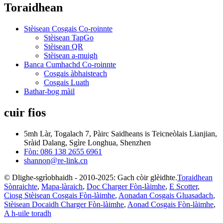
Toraidhean
Stèisean Cosgais Co-roinnte
Stèisean TapGo
Stèisean QR
Stèisean a-muigh
Banca Cumhachd Co-roinnte
Cosgais àbhaisteach
Cosgais Luath
Bathar-bog màil
cuir fios
5mh Làr, Togalach 7, Pàirc Saidheans is Teicneòlais Lianjian,
Sràid Dalang, Sgìre Longhua, Shenzhen
Fòn: 086 138 2655 6961
shannon@re-link.cn
© Dlighe-sgrìobhaidh - 2010-2025: Gach còir glèidhte.
Toraidhean
Sònraichte
,
Mapa-làraich
,
Doc Charger Fòn-làimhe
,
E Scotter
,
Ciosg Stèisean Cosgais Fòn-làimhe
,
Aonadan Cosgais Gluasadach
,
Stèisean Docaidh Charger Fòn-làimhe
,
Aonad Cosgais Fòn-làimhe
,
A h-uile toradh