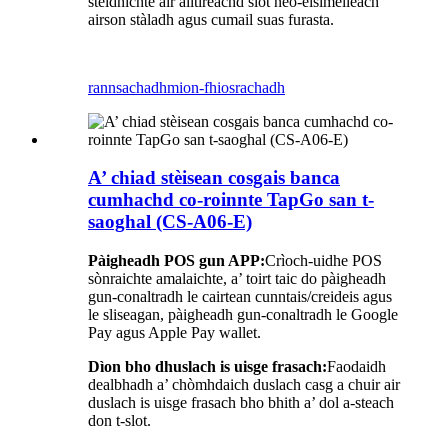
stèidhichte air ailtireachd slot neo-eisimeileach
airson stàladh agus cumail suas furasta.
rannsachadh
mion-fhiosrachadh
A’ chiad stèisean cosgais banca
cumhachd co-roinnte TapGo san t-
saoghal (CS-A06-E)
Pàigheadh ​​POS gun APP:
Crìoch-uidhe POS
sònraichte amalaichte, a’ toirt taic do pàigheadh ​​
gun-conaltradh le cairtean cunntais/creideis agus
le sliseagan, pàigheadh ​​gun-conaltradh le Google
Pay agus Apple Pay wallet.
Dìon bho dhuslach is uisge frasach:
Faodaidh
dealbhadh a’ chòmhdaich duslach casg a chuir air
duslach is uisge frasach bho bhith a’ dol a-steach
don t-slot.