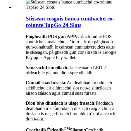
Stèisean cosgais banca cumhachd co-
roinnte TapGo 24 Slots
Pàigheadh ​​POS gun APP:
Crìoch-uidhe POS
sònraichte amalaichte, a’ toirt taic do pàigheadh ​​
gun-conaltradh le cairtean cunntais/creideis agus
le sliseagan, pàigheadh ​​gun-conaltradh le Google
Pay agus Apple Pay wallet.
Sanasachd iomallach:
Taisbeanadh LED 21
òirleach le glainne dìon-spreadhaidh
Cumail suas furasta:
An dealbhadh modúlach
stèidhichte air ailtireachd slot neo-eisimeileach
airson stàladh agus cumail suas furasta.
Dìon bho dhuslach is uisge frasach:
Faodaidh
dealbhadh a’ chòmhdaich duslach casg a chuir air
duslach is uisge frasach bho bhith a’ dol a-steach
don t-slot.
TM
Crochadh Èideadh
Sliotan:
Crochadh