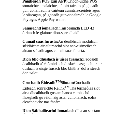
Pàigheadh ​​POS gun APP:
Crìoch-uidhe POS
sònraichte amalaichte, a’ toirt taic do pàigheadh ​​
gun-conaltradh le cairtean cunntais/creideis agus
le sliseagan, pàigheadh ​​gun-conaltradh le Google
Pay agus Apple Pay wallet.
Sanasachd iomallach:
Taisbeanadh LED 43
òirleach le glainne dìon-spreadhaidh
Cumail suas furasta:
An dealbhadh modúlach
stèidhichte air ailtireachd slot neo-eisimeileach
airson stàladh agus cumail suas furasta.
Dìon bho dhuslach is uisge frasach:
Faodaidh
dealbhadh a’ chòmhdaich duslach casg a chuir air
duslach is uisge frasach bho bhith a’ dol a-steach
don t-slot.
TM
Crochadh Èideadh
Sliotan:
Crochadh
TM
Èideadh sònraichte Relink
Tha teicneòlas slot
air a dhealbhadh gus am banca cumhachd
fhosgladh gu rèidh aig astar cunbhalach, eòlas
cleachdaiche nas fheàrr.
Dìon Sàbhailteachd Iomadach:
Tha an siostam