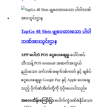
TapGo 48 Slots မျှဝေထားသော ပါဝါ
ဘဏ်အားသွင်းဌာန
APP မပါဘဲ POS ငွေပေးချေမှု-
ပေါင်းစပ်
သီးသန့် POS terminal၊ အဆက်အသွယ်
နည်းသော ဒက်ဘစ်/ခရက်ဒစ်ကတ် နှင့် ချစ်ပ်
ငွေပေးချေမှု၊ Google Pay နှင့် Apple ပေးချေ
သည့် ပိုက်ဆံအိတ်တို့ကို ပံ့ပိုးပေးပါသည်။
အဝေးထိန်းကြော်ငြာ-
ပေါက်ကွဲဒဏ်ခံနိုင်သော