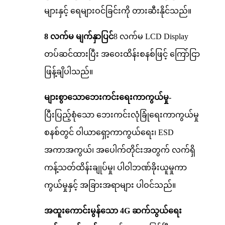
များနှင့် ရေများဝင်ခြင်းကို တားဆီးနိုင်သည်။
8 လက်မ မျက်နှာပြင်
8 လက်မ LCD Display
တပ်ဆင်ထားပြီး အဝေးထိန်းစနစ်ဖြင့် ကြော်ငြာ
ဖြန့်ချိပါသည်။
များစွာသောဘေးကင်းရေးကာကွယ်မှု-
ပြီးပြည့်စုံသော ဘေးကင်းလုံခြုံရေးကာကွယ်မှု
စနစ်တွင် ဝါယာရှော့ကာကွယ်ရေး၊ ESD
အကာအကွယ်၊ အပေါက်တိုင်းအတွက် လက်ရှိ
ကန့်သတ်ထိန်းချုပ်မှု၊ ပါဝါဘဏ်ခိုးယူမှုကာ
ကွယ်မှုနှင့် အခြားအရာများ ပါဝင်သည်။
အထူးကောင်းမွန်သော 4G ဆက်သွယ်ရေး