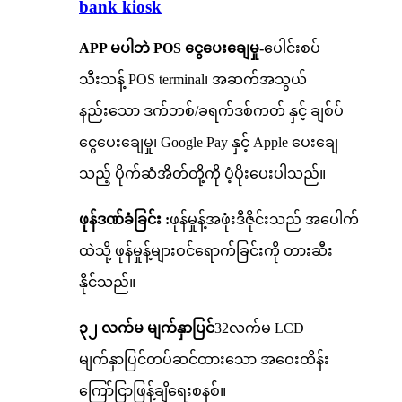
bank kiosk
APP မပါဘဲ POS ငွေပေးချေမှု-
ပေါင်းစပ်
သီးသန့် POS terminal၊ အဆက်အသွယ်
နည်းသော ဒက်ဘစ်/ခရက်ဒစ်ကတ် နှင့် ချစ်ပ်
ငွေပေးချေမှု၊ Google Pay နှင့် Apple ပေးချေ
သည့် ပိုက်ဆံအိတ်တို့ကို ပံ့ပိုးပေးပါသည်။
ဖုန်ဒဏ်ခံခြင်း :
ဖုန်မှုန့်အဖုံးဒီဇိုင်းသည် အပေါက်
ထဲသို့ ဖုန်မှုန့်များဝင်ရောက်ခြင်းကို တားဆီး
နိုင်သည်။
၃၂ လက်မ မျက်နှာပြင်
32လက်မ LCD
မျက်နှာပြင်တပ်ဆင်ထားသော အဝေးထိန်း
ကြော်ငြာဖြန့်ချိရေးစနစ်။