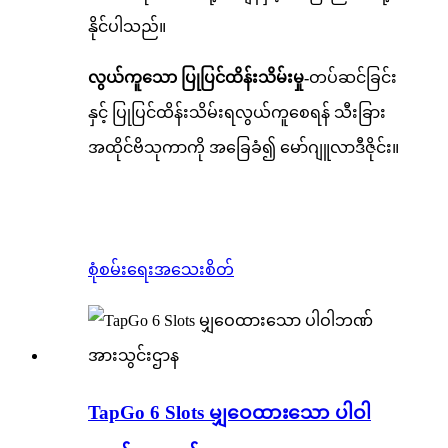
နိုင်ပါသည်။
လွယ်ကူသော ပြုပြင်ထိန်းသိမ်းမှု-
တပ်ဆင်ခြင်း
နှင့် ပြုပြင်ထိန်းသိမ်းရလွယ်ကူစေရန် သီးခြား
အထိုင်ဗိသုကာကို အခြေခံ၍ မော်ဂျူလာဒီဇိုင်း။
စုံစမ်းရေး
အသေးစိတ်
TapGo 6 Slots မျှဝေထားသော ပါဝါ