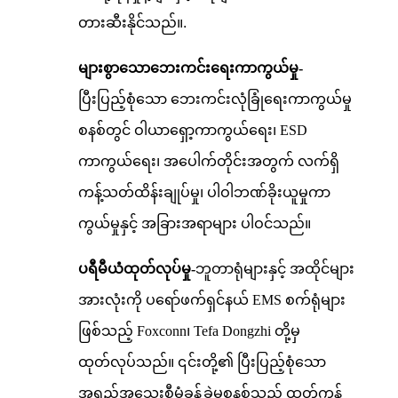
တားဆီးနိုင်သည်။
.
များစွာသောဘေးကင်းရေးကာကွယ်မှု-
ပြီးပြည့်စုံသော ဘေးကင်းလုံခြုံရေးကာကွယ်မှု
စနစ်တွင် ဝါယာရှော့ကာကွယ်ရေး၊ ESD
ကာကွယ်ရေး၊ အပေါက်တိုင်းအတွက် လက်ရှိ
ကန့်သတ်ထိန်းချုပ်မှု၊ ပါဝါဘဏ်ခိုးယူမှုကာ
ကွယ်မှုနှင့် အခြားအရာများ ပါဝင်သည်။
ပရီမီယံထုတ်လုပ်မှု-
ဘူတာရုံများနှင့် အထိုင်များ
အားလုံးကို ပရော်ဖက်ရှင်နယ် EMS စက်ရုံများ
ဖြစ်သည့် Foxconn၊ Tefa Dongzhi တို့မှ
ထုတ်လုပ်သည်။ ၎င်းတို့၏ ပြီးပြည့်စုံသော
အရည်အသွေးစီမံခန့်ခွဲမှုစနစ်သည် ထုတ်ကုန်