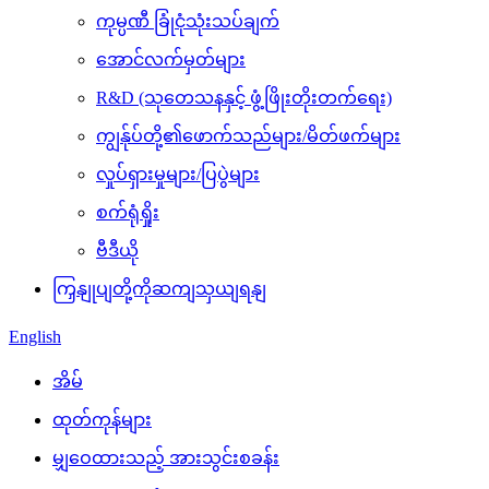
ကုမ္ပဏီ ခြုံငုံသုံးသပ်ချက်
အောင်လက်မှတ်များ
R&D (သုတေသနနှင့် ဖွံ့ဖြိုးတိုးတက်ရေး)
ကျွန်ုပ်တို့၏ဖောက်သည်များ/မိတ်ဖက်များ
လှုပ်ရှားမှုများ/ပြပွဲများ
စက်ရုံရှိုး
ဗီဒီယို
ကြှနျုပျတို့ကိုဆကျသှယျရနျ
English
အိမ်
ထုတ်ကုန်များ
မျှဝေထားသည့် အားသွင်းစခန်း