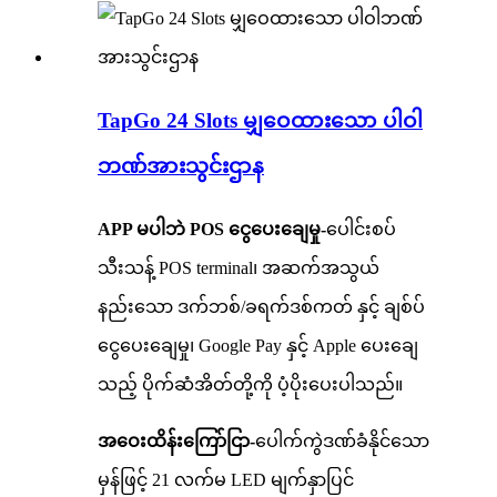
TapGo 24 Slots မျှဝေထားသော ပါဝါ
ဘဏ်အားသွင်းဌာန
APP မပါဘဲ POS ငွေပေးချေမှု-
ပေါင်းစပ်
သီးသန့် POS terminal၊ အဆက်အသွယ်
နည်းသော ဒက်ဘစ်/ခရက်ဒစ်ကတ် နှင့် ချစ်ပ်
ငွေပေးချေမှု၊ Google Pay နှင့် Apple ပေးချေ
သည့် ပိုက်ဆံအိတ်တို့ကို ပံ့ပိုးပေးပါသည်။
အဝေးထိန်းကြော်ငြာ-
ပေါက်ကွဲဒဏ်ခံနိုင်သော
မှန်ဖြင့် 21 လက်မ LED မျက်နှာပြင်