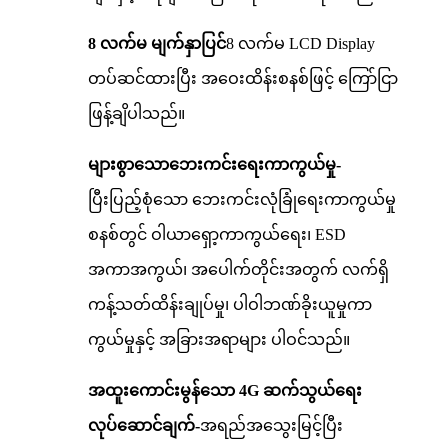
8 လက်မ မျက်နှာပြင်
8 လက်မ LCD Display
တပ်ဆင်ထားပြီး အဝေးထိန်းစနစ်ဖြင့် ကြော်ငြာ
ဖြန့်ချိပါသည်။
များစွာသောဘေးကင်းရေးကာကွယ်မှု-
ပြီးပြည့်စုံသော ဘေးကင်းလုံခြုံရေးကာကွယ်မှု
စနစ်တွင် ဝါယာရှော့ကာကွယ်ရေး၊ ESD
အကာအကွယ်၊ အပေါက်တိုင်းအတွက် လက်ရှိ
ကန့်သတ်ထိန်းချုပ်မှု၊ ပါဝါဘဏ်ခိုးယူမှုကာ
ကွယ်မှုနှင့် အခြားအရာများ ပါဝင်သည်။
အထူးကောင်းမွန်သော 4G ဆက်သွယ်ရေး
လုပ်ဆောင်ချက်-
အရည်အသွေးမြင့်ပြီး