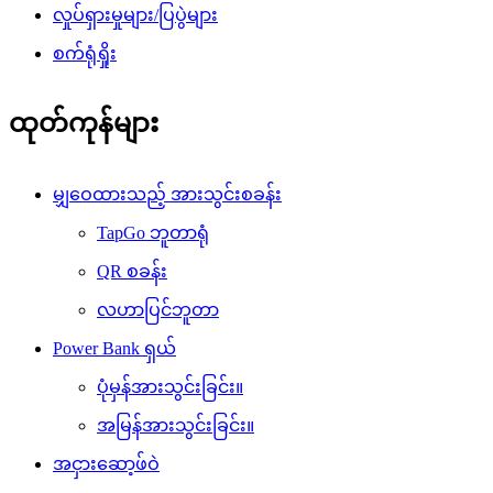
လှုပ်ရှားမှုများ/ပြပွဲများ
စက်ရုံရှိုး
ထုတ်ကုန်များ
မျှဝေထားသည့် အားသွင်းစခန်း
TapGo ဘူတာရုံ
QR စခန်း
လဟာပြင်ဘူတာ
Power Bank ရှယ်
ပုံမှန်အားသွင်းခြင်း။
အမြန်အားသွင်းခြင်း။
အငှားဆော့ဖ်ဝဲ