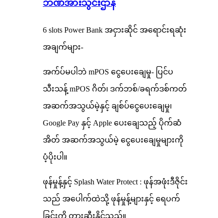
ဘဏ်အားသွင်းဌာန
6 slots Power Bank အငှားဆိုင် အရောင်းရဆုံး
အချက်များ-
အက်ပ်မပါဘဲ mPOS ငွေပေးချေမှု- ပြင်ပ
သီးသန့် mPOS ဂိတ်၊ ဒက်ဘစ်/ခရက်ဒစ်ကတ်
အဆက်အသွယ်မဲ့နှင့် ချစ်ပ်ငွေပေးချေမှု၊
Google Pay နှင့် Apple ပေးချေသည့် ပိုက်ဆံ
အိတ် အဆက်အသွယ်မဲ့ ငွေပေးချေမှုများကို
ပံ့ပိုးပါ။
ဖုန်မှုန့်နှင့် Splash Water Protect : ဖုန်အဖုံးဒီဇိုင်း
သည် အပေါက်ထဲသို့ ဖုန်မှုန့်များနှင့် ရေပက်
ခြင်းကို တားဆီးနိုင်သည်။