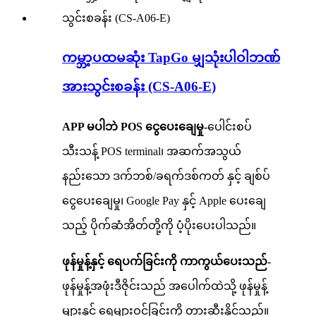
ကမ္ဘာ့ပထမဆုံး TapGo မျှသုံးပါဝါဘဏ်
အားသွင်းစခန်း (CS-A06-E)
APP မပါဘဲ POS ငွေပေးချေမှု-
ပေါင်းစပ်
သီးသန့် POS terminal၊ အဆက်အသွယ်
နည်းသော ဒက်ဘစ်/ခရက်ဒစ်ကတ် နှင့် ချစ်ပ်
ငွေပေးချေမှု၊ Google Pay နှင့် Apple ပေးချေ
သည့် ပိုက်ဆံအိတ်တို့ကို ပံ့ပိုးပေးပါသည်။
ဖုန်မှုန့်နှင့် ရေပက်ခြင်းကို ကာကွယ်ပေးသည်-
ဖုန်မှုန့်အဖုံးဒီဇိုင်းသည် အပေါက်ထဲသို့ ဖုန်မှုန့်
များနှင့် ရေများဝင်ခြင်းကို တားဆီးနိုင်သည်။