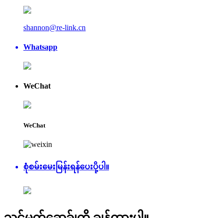
shannon@re-link.cn
Whatsapp
WeChat
WeChat
စုံစမ်းမေးမြန်းရန်ပေးပို့ပါ။
သင့်မက်ဆေ့ခ်ျကို ချန်ထားပါ။