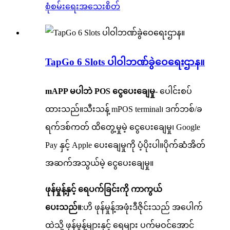
စုံစမ်းရေး
အသေးစိတ်
TapGo 6 Slots ပါဝါဘဏ်ခွဲဝေရေးဌာန။
m
APP မပါဘဲ POS ငွေပေးချေမှု-
ပေါင်းစပ်
ထားသည်။
သီးသန့် mPOS terminal၊ ဒက်ဘစ်/ခ
ရက်ဒစ်ကတ် ထိတွေ့မှုမဲ့ ငွေပေးချေမှု၊ Google
Pay နှင့် Apple ပေးချေမှုကို ပံ့ပိုးပါ။
ပိုက်ဆံအိတ်
အဆက်အသွယ်မဲ့ ငွေပေးချေမှု။
ဖုန်မှုန့်နှင့် ရေပက်ခြင်းကို ကာကွယ်
ပေးသည်။
:
ဟိ
ဖုန်မှုန့်
အဖုံးဒီဇိုင်းသည် အပေါက်
ထဲသို့ ဖုန်မှုန့်များနှင့် ရေများ ပက်မဝင်အောင်