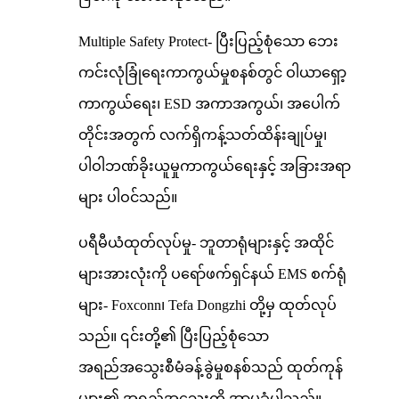
Multiple Safety Protect- ပြီးပြည့်စုံသော ဘေး
ကင်းလုံခြုံရေးကာကွယ်မှုစနစ်တွင် ဝါယာရှော့
ကာကွယ်ရေး၊ ESD အကာအကွယ်၊ အပေါက်
တိုင်းအတွက် လက်ရှိကန့်သတ်ထိန်းချုပ်မှု၊
ပါဝါဘဏ်ခိုးယူမှုကာကွယ်ရေးနှင့် အခြားအရာ
များ ပါဝင်သည်။
ပရီမီယံထုတ်လုပ်မှု- ဘူတာရုံများနှင့် အထိုင်
များအားလုံးကို ပရော်ဖက်ရှင်နယ် EMS စက်ရုံ
များ- Foxconn၊ Tefa Dongzhi တို့မှ ထုတ်လုပ်
သည်။ ၎င်းတို့၏ ပြီးပြည့်စုံသော
အရည်အသွေးစီမံခန့်ခွဲမှုစနစ်သည် ထုတ်ကုန်
များ၏ အရည်အသွေးကို အာမခံပါသည်။