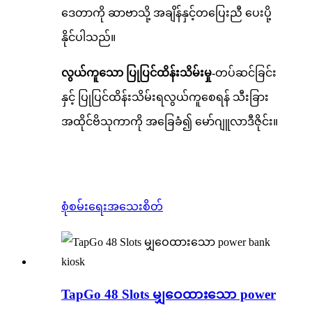
ဒေတာကို ဆာဗာသို့ အချိန်နှင့်တပြေးညီ ပေးပို့
နိုင်ပါသည်။
လွယ်ကူသော ပြုပြင်ထိန်းသိမ်းမှု-
တပ်ဆင်ခြင်း
နှင့် ပြုပြင်ထိန်းသိမ်းရလွယ်ကူစေရန် သီးခြား
အထိုင်ဗိသုကာကို အခြေခံ၍ မော်ဂျူလာဒီဇိုင်း။
စုံစမ်းရေး
အသေးစိတ်
TapGo 48 Slots မျှဝေထားသော power