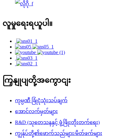
လူမှုရေးရယူပါ။
ကြှနျုပျတို့အကွောငျး
ကုမ္ပဏီ ခြုံငုံသုံးသပ်ချက်
အောင်လက်မှတ်များ
R&D (သုတေသနနှင့် ဖွံ့ဖြိုးတိုးတက်ရေး)
ကျွန်ုပ်တို့၏ဖောက်သည်များ/မိတ်ဖက်များ