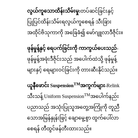
လွယ်ကူသောထိန်းသိမ်းမှု:
တပ်ဆင်ခြင်းနှင့်
ပြုပြင်ထိန်းသိမ်းရလွယ်ကူစေရန် သီးခြား
အထိုင်ဗိသုကာကို အခြေခံ၍ မော်ဂျူလာဒီဇိုင်း။
ဖုန်မှုန့်နှင့် ရေပက်ခြင်းကို ကာကွယ်ပေးသည်-
ဖုန်မှုန့်အဖုံးဒီဇိုင်းသည် အပေါက်ထဲသို့ ဖုန်မှုန့်
များနှင့် ရေများဝင်ခြင်းကို တားဆီးနိုင်သည်။
TM
ယူနီဖောင်း Suspension
အကွက်များ-
Relink
TM
သီးသန့် Uniform Suspension
အပေါက်နည်း
ပညာသည် အသုံးပြုသူအတွေ့အကြုံကို တူညီ
သောအမြန်နှုန်းဖြင့် ချောမွေ့စွာ ထွက်ပေါ်လာ
စေရန် တီထွင်ဖန်တီးထားသည်။