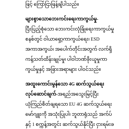
ဖြင့် ကြော်ငြာဖြန့်ချိပါသည်။
များစွာသောဘေးကင်းရေးကာကွယ်မှု-
ပြီးပြည့်စုံသော ဘေးကင်းလုံခြုံရေးကာကွယ်မှု
စနစ်တွင် ဝါယာရှော့ကာကွယ်ရေး၊ ESD
အကာအကွယ်၊ အပေါက်တိုင်းအတွက် လက်ရှိ
ကန့်သတ်ထိန်းချုပ်မှု၊ ပါဝါဘဏ်ခိုးယူမှုကာ
ကွယ်မှုနှင့် အခြားအရာများ ပါဝင်သည်။
အထူးကောင်းမွန်သော 4G ဆက်သွယ်ရေး
လုပ်ဆောင်ချက်-
အရည်အသွေးမြင့်ပြီး
ယုံကြည်စိတ်ချရသော EU 4G ဆက်သွယ်ရေး
မော်ဂျူးကို အသုံးပြုပါ၊ ဘူတာရုံသည် အက်ပ်
နှင့် 1 စက္ကန့်အတွင်း ဆက်သွယ်နိုင်ပြီး ငှားရမ်းခ