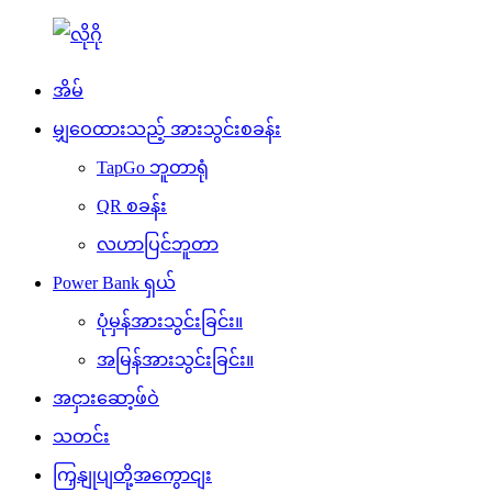
အိမ်
မျှဝေထားသည့် အားသွင်းစခန်း
TapGo ဘူတာရုံ
QR စခန်း
လဟာပြင်ဘူတာ
Power Bank ရှယ်
ပုံမှန်အားသွင်းခြင်း။
အမြန်အားသွင်းခြင်း။
အငှားဆော့ဖ်ဝဲ
သတင်း
ကြှနျုပျတို့အကွောငျး