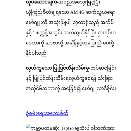
လုပ်ဆောင်ချက်-
အရည်အသွေးမြင့်ပြီး
ယုံကြည်စိတ်ချရသော AM 4G ဆက်သွယ်ရေး
မော်ဂျူးကို အသုံးပြုပါ၊ ဘူတာရုံသည် အက်ပ်
နှင့် 1 စက္ကန့်အတွင်း ဆက်သွယ်နိုင်ပြီး ငှားရမ်းခ
ဒေတာကို ဆာဗာသို့ အချိန်နှင့်တပြေးညီ ပေးပို့
နိုင်ပါသည်။
လွယ်ကူသော ပြုပြင်ထိန်းသိမ်းမှု-
တပ်ဆင်ခြင်း
နှင့် ပြုပြင်ထိန်းသိမ်းရလွယ်ကူစေရန် သီးခြား
အထိုင်ဗိသုကာကို အခြေခံ၍ မော်ဂျူလာဒီဇိုင်း။
စုံစမ်းရေး
အသေးစိတ်