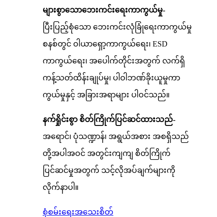
များစွာသောဘေးကင်းရေးကာကွယ်မှု-
ပြီးပြည့်စုံသော ဘေးကင်းလုံခြုံရေးကာကွယ်မှု
စနစ်တွင် ဝါယာရှော့ကာကွယ်ရေး၊ ESD
ကာကွယ်ရေး၊ အပေါက်တိုင်းအတွက် လက်ရှိ
ကန့်သတ်ထိန်းချုပ်မှု၊ ပါဝါဘဏ်ခိုးယူမှုကာ
ကွယ်မှုနှင့် အခြားအရာများ ပါဝင်သည်။
နက်ရှိုင်းစွာ စိတ်ကြိုက်ပြင်ဆင်ထားသည်-
အရောင်၊ ပုံသဏ္ဍာန်၊ အရွယ်အစား အစရှိသည်
တို့အပါအဝင် အတွင်းကျကျ စိတ်ကြိုက်
ပြင်ဆင်မှုအတွက် သင့်လိုအပ်ချက်များကို
လိုက်နာပါ။
စုံစမ်းရေး
အသေးစိတ်