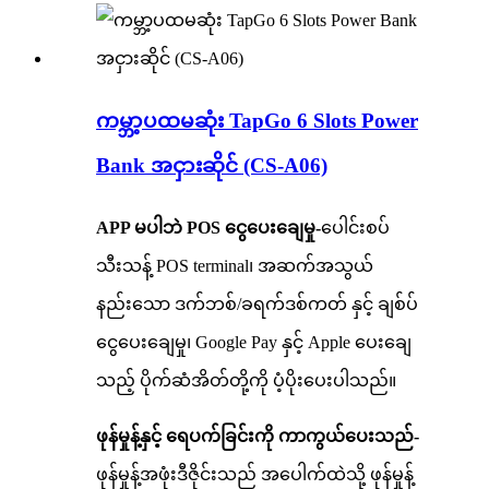
ကမ္ဘာ့ပထမဆုံး TapGo 6 Slots Power
Bank အငှားဆိုင် (CS-A06)
APP မပါဘဲ POS ငွေပေးချေမှု-
ပေါင်းစပ်
သီးသန့် POS terminal၊ အဆက်အသွယ်
နည်းသော ဒက်ဘစ်/ခရက်ဒစ်ကတ် နှင့် ချစ်ပ်
ငွေပေးချေမှု၊ Google Pay နှင့် Apple ပေးချေ
သည့် ပိုက်ဆံအိတ်တို့ကို ပံ့ပိုးပေးပါသည်။
ဖုန်မှုန့်နှင့် ရေပက်ခြင်းကို ကာကွယ်ပေးသည်-
ဖုန်မှုန့်အဖုံးဒီဇိုင်းသည် အပေါက်ထဲသို့ ဖုန်မှုန့်