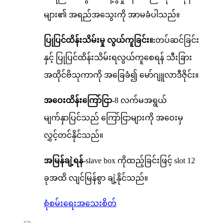
များ၏ အရည်အသွေးကို အာမခံပါသည်။
ပြုပြင်ထိန်းသိမ်းမှု လွယ်ကူခြင်း။
:
တပ်ဆင်ခြင်း
နှင့် ပြုပြင်ထိန်းသိမ်းရလွယ်ကူစေရန် သီးခြား
အထိုင်ဗိသုကာကို အခြေခံ၍ မော်ဂျူလာဒီဇိုင်း။
အဝေးထိန်းကြော်ငြာ-
8 လက်မအရွယ်
မျက်နှာပြင်သည် ကြော်ငြာများကို အဝေးမှ
လွှင့်တင်နိုင်သည်။
အမြန်ချဲ့ရန်-
slave box ကိုထည့်ခြင်းဖြင့် slot 12
ခုအထိ လျင်မြန်စွာ ချဲ့နိုင်သည်။
စုံစမ်းရေး
အသေးစိတ်