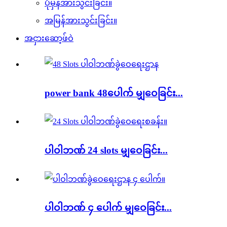
ပုံမှန်အားသွင်းခြင်း။
အမြန်အားသွင်းခြင်း။
အငှားဆော့ဖ်ဝဲ
power bank 48ပေါက် မျှဝေခြင်း...
ပါဝါဘဏ် 24 slots မျှဝေခြင်း...
ပါဝါဘဏ် ၄ ပေါက် မျှဝေခြင်း...