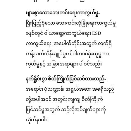
များစွာသောဘေးကင်းရေးကာကွယ်မှု-
ပြီးပြည့်စုံသော ဘေးကင်းလုံခြုံရေးကာကွယ်မှု
စနစ်တွင် ဝါယာရှော့ကာကွယ်ရေး၊ ESD
ကာကွယ်ရေး၊ အပေါက်တိုင်းအတွက် လက်ရှိ
ကန့်သတ်ထိန်းချုပ်မှု၊ ပါဝါဘဏ်ခိုးယူမှုကာ
ကွယ်မှုနှင့် အခြားအရာများ ပါဝင်သည်။
နက်ရှိုင်းစွာ စိတ်ကြိုက်ပြင်ဆင်ထားသည်-
အရောင်၊ ပုံသဏ္ဍာန်၊ အရွယ်အစား အစရှိသည်
တို့အပါအဝင် အတွင်းကျကျ စိတ်ကြိုက်
ပြင်ဆင်မှုအတွက် သင့်လိုအပ်ချက်များကို
လိုက်နာပါ။