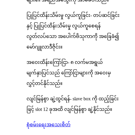
ပြုပြင်ထိန်းသိမ်းမှု လွယ်ကူခြင်း- တပ်ဆင်ခြင်း
နှင့် ပြုပြင်ထိန်းသိမ်းမှု လွယ်ကူစေရန်
လွတ်လပ်သော အပေါက်ဗိသုကာကို အခြေခံ၍
မော်ဂျူလာဒီဇိုင်း။
အဝေးထိန်းကြော်ငြာ- ၈ လက်မအရွယ်
မျက်နှာပြင်သည် ကြော်ငြာများကို အဝေးမှ
လွှင့်တင်နိုင်သည်။
လျင်မြန်စွာ ချဲ့ထွင်ရန်- slave box ကို ထည့်ခြင်း
ဖြင့် slot 12 ခုအထိ လျင်မြန်စွာ ချဲ့နိုင်သည်။
စုံစမ်းရေး
အသေးစိတ်