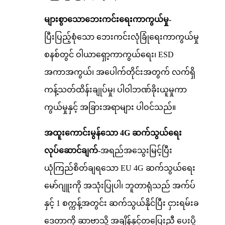
များစွာသောဘေးကင်းရေးကာကွယ်မှု-
ပြီးပြည့်စုံသော ဘေးကင်းလုံခြုံရေးကာကွယ်မှု
စနစ်တွင် ဝါယာရှော့ကာကွယ်ရေး၊ ESD
အကာအကွယ်၊ အပေါက်တိုင်းအတွက် လက်ရှိ
ကန့်သတ်ထိန်းချုပ်မှု၊ ပါဝါဘဏ်ခိုးယူမှုကာ
ကွယ်မှုနှင့် အခြားအရာများ ပါဝင်သည်။
အထူးကောင်းမွန်သော 4G ဆက်သွယ်ရေး
လုပ်ဆောင်ချက်-
အရည်အသွေးမြင့်ပြီး
ယုံကြည်စိတ်ချရသော EU 4G ဆက်သွယ်ရေး
မော်ဂျူးကို အသုံးပြုပါ၊ ဘူတာရုံသည် အက်ပ်
နှင့် 1 စက္ကန့်အတွင်း ဆက်သွယ်နိုင်ပြီး ငှားရမ်းခ
ဒေတာကို ဆာဗာသို့ အချိန်နှင့်တပြေးညီ ပေးပို့