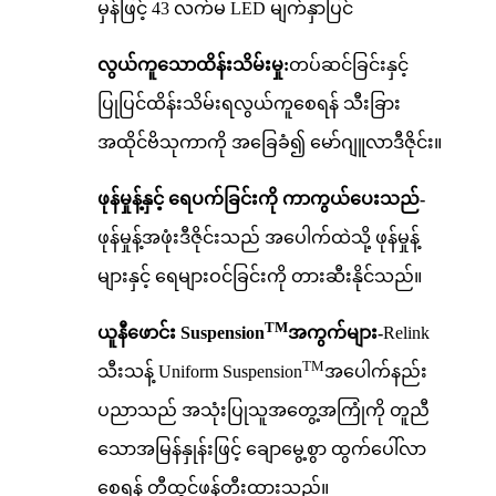
မှန်ဖြင့် 43 လက်မ LED မျက်နှာပြင်
လွယ်ကူသောထိန်းသိမ်းမှု:
တပ်ဆင်ခြင်းနှင့်
ပြုပြင်ထိန်းသိမ်းရလွယ်ကူစေရန် သီးခြား
အထိုင်ဗိသုကာကို အခြေခံ၍ မော်ဂျူလာဒီဇိုင်း။
ဖုန်မှုန့်နှင့် ရေပက်ခြင်းကို ကာကွယ်ပေးသည်-
ဖုန်မှုန့်အဖုံးဒီဇိုင်းသည် အပေါက်ထဲသို့ ဖုန်မှုန့်
များနှင့် ရေများဝင်ခြင်းကို တားဆီးနိုင်သည်။
TM
ယူနီဖောင်း Suspension
အကွက်များ-
Relink
TM
သီးသန့် Uniform Suspension
အပေါက်နည်း
ပညာသည် အသုံးပြုသူအတွေ့အကြုံကို တူညီ
သောအမြန်နှုန်းဖြင့် ချောမွေ့စွာ ထွက်ပေါ်လာ
စေရန် တီထွင်ဖန်တီးထားသည်။