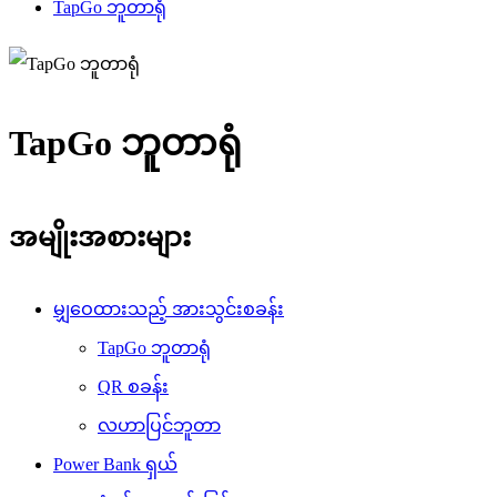
TapGo ဘူတာရုံ
TapGo ဘူတာရုံ
အမျိုးအစားများ
မျှဝေထားသည့် အားသွင်းစခန်း
TapGo ဘူတာရုံ
QR စခန်း
လဟာပြင်ဘူတာ
Power Bank ရှယ်