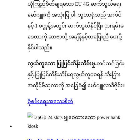
ယုံကြည်စိတ်ချရသော EU 4G ဆက်သွယ်ရေး
မော်ဂျူးကို အသုံးပြုပါ၊ ဘူတာရုံသည် အက်ပ်
နှင့် 1 စက္ကန့်အတွင်း ဆက်သွယ်နိုင်ပြီး ငှားရမ်းခ
ဒေတာကို ဆာဗာသို့ အချိန်နှင့်တပြေးညီ ပေးပို့
နိုင်ပါသည်။
လွယ်ကူသော ပြုပြင်ထိန်းသိမ်းမှု-
တပ်ဆင်ခြင်း
နှင့် ပြုပြင်ထိန်းသိမ်းရလွယ်ကူစေရန် သီးခြား
အထိုင်ဗိသုကာကို အခြေခံ၍ မော်ဂျူလာဒီဇိုင်း။
စုံစမ်းရေး
အသေးစိတ်