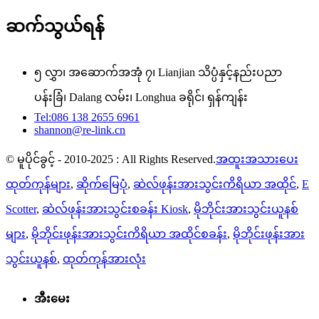
ဆက်သွယ်ရန်
၅ လွှာ၊ အဆောက်အအုံ ၇၊ Lianjian သိပ္ပံနှင့်နည်းပညာ
ပန်းခြံ၊ Dalang လမ်း၊ Longhua ခရိုင်၊ ရှန်ကျန်း
Tel:086 138 2655 6961
shannon@re-link.cn
© မူပိုင်ခွင့် - 2010-2025 : All Rights Reserved.
အထူးအသားပေး
ထုတ်ကုန်များ
,
ဆိုက်မြေပုံ
,
ဆဲလ်ဖုန်းအားသွင်းကိရိယာ အထိုင်
,
E
Scotter
,
ဆဲလ်ဖုန်းအားသွင်းစခန်း Kiosk
,
မိုဘိုင်းအားသွင်းယူနစ်
များ
,
မိုဘိုင်းဖုန်းအားသွင်းကိရိယာ အထိုင်စခန်း
,
မိုဘိုင်းဖုန်းအား
သွင်းယူနစ်
,
ထုတ်ကုန်အားလုံး
အီးမေး