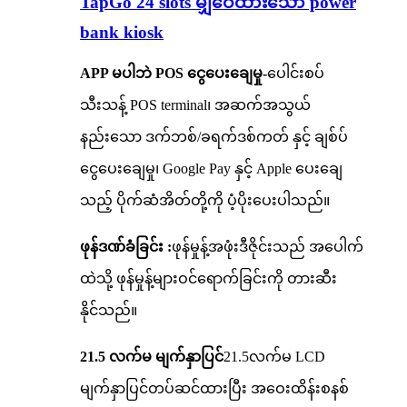
TapGo 24 slots မျှဝေထားသော power
bank kiosk
APP မပါဘဲ POS ငွေပေးချေမှု-
ပေါင်းစပ်
သီးသန့် POS terminal၊ အဆက်အသွယ်
နည်းသော ဒက်ဘစ်/ခရက်ဒစ်ကတ် နှင့် ချစ်ပ်
ငွေပေးချေမှု၊ Google Pay နှင့် Apple ပေးချေ
သည့် ပိုက်ဆံအိတ်တို့ကို ပံ့ပိုးပေးပါသည်။
ဖုန်ဒဏ်ခံခြင်း :
ဖုန်မှုန့်အဖုံးဒီဇိုင်းသည် အပေါက်
ထဲသို့ ဖုန်မှုန့်များဝင်ရောက်ခြင်းကို တားဆီး
နိုင်သည်။
21.5 လက်မ မျက်နှာပြင်
21.5လက်မ LCD
မျက်နှာပြင်တပ်ဆင်ထားပြီး အဝေးထိန်းစနစ်