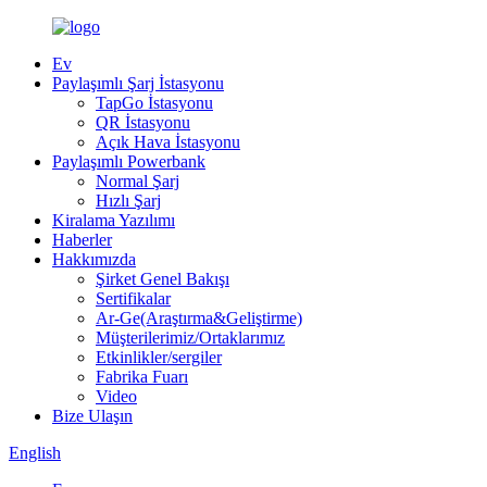
Ev
Paylaşımlı Şarj İstasyonu
TapGo İstasyonu
QR İstasyonu
Açık Hava İstasyonu
Paylaşımlı Powerbank
Normal Şarj
Hızlı Şarj
Kiralama Yazılımı
Haberler
Hakkımızda
Şirket Genel Bakışı
Sertifikalar
Ar-Ge(Araştırma&Geliştirme)
Müşterilerimiz/Ortaklarımız
Etkinlikler/sergiler
Fabrika Fuarı
Video
Bize Ulaşın
English