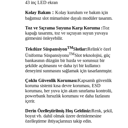
43 inç LED ekran
Kolay Bakım：
Kolay kurulum ve bakım için
bağımsız slot mimarisine dayalı modüler tasarım.
Toz ve Sıçrama Suyuna Karşı Koruma :
Toz
kapağı tasarımı, toz ve sıçrayan suyun yuvaya
girmesini önleyebilir.
TM
Tekdüze Süspansiyon
Slotlar:
Relink'e özel
TM
Üniforma Süspansiyonu
Slot teknolojisi, güç
bankasının düzgün bir hızda ve sorunsuz bir
şekilde açılmasını ve daha iyi bir kullanıcı
deneyimi sunmasını sağlamak için tasarlanmıştır.
Çoklu Güvenlik Koruması:
Kapsamlı güvenlik
koruma sistemi kısa devre koruması, ESD
koruması, her yuva için akım sınırlama kontrolü,
powerbank hırsızlık koruması ve daha fazlasını
içerir.
Derin Özelleştirilmiş Hoş Geldiniz:
Renk, şekil,
boyut vb. dahil olmak üzere derinlemesine
özelleştirme ihtiyaçlarınızı takip edin.