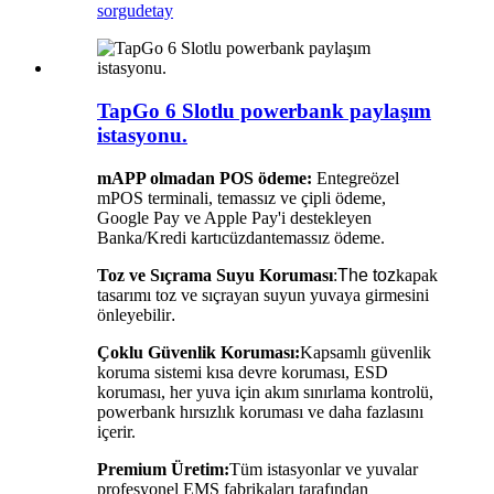
sorgu
detay
TapGo 6 Slotlu powerbank paylaşım
istasyonu.
m
APP olmadan POS ödeme:
Entegre
özel
mPOS terminali, temassız ve çipli ödeme,
Google Pay ve Apple Pay'i destekleyen
Banka/Kredi kartı
cüzdan
temassız ödeme.
Toz ve Sıçrama Suyu Koruması
:
The
toz
kapak
tasarımı toz ve sıçrayan suyun yuvaya girmesini
önleyebilir
.
Çoklu Güvenlik Koruması:
Kapsamlı güvenlik
koruma sistemi kısa devre koruması, ESD
koruması, her yuva için akım sınırlama kontrolü,
powerbank hırsızlık koruması ve daha fazlasını
içerir.
Premium Üretim:
Tüm istasyonlar ve yuvalar
profesyonel EMS fabrikaları tarafından