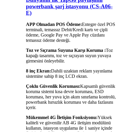
powerbank şarj istasyonu (CS-A06-
E)
APP Olmadan POS Ödeme:
Entegre özel POS
terminali, temassız Debit/Kredi kartı ve çipli
ödeme, Google Pay ve Apple Pay cüzdanı
temassız ödeme desteği.
Toz ve Sıçrama Suyuna Karşı Koruma :
Toz
kapağı tasarımı, toz ve sıçrayan suyun yuvaya
girmesini önleyebilir.
8 inç Ekran:
Dahili uzaktan reklam yayınlama
sistemine sahip 8 inç LCD ekran.
Çoklu Güvenlik Koruması:
Kapsamlı güvenlik
koruma sistemi kısa devre koruması, ESD
koruması, her yuva için akım sınırlama kontrolü,
powerbank hırsızlık koruması ve daha fazlasını
içerir.
Mükemmel 4G İletişim Fonksiyonu:
Yüksek
kaliteli ve güvenilir AB 4G iletişim modülünü
kullanın, istasyon uygulama ile 1 saniye içinde