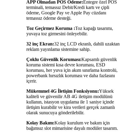
APP Olmadan POS Ödeme:
Entegre özel POS
terminali, temassız Debit/Kredi kartı ve çipli
ödeme, Google Pay ve Apple Pay cüzdanı
temassız ödeme desteği.
Toz Geçirmez Koruma :
Toz kapağı tasarımı,
yuvaya toz girmesini önleyebilir.
32 inç Ekran:
32 inç LCD ekranlı, dahili uzaktan
reklam yayınlama sistemine sahip.
Çoklu Güvenlik Koruması:
Kapsamlı güvenlik
koruma sistemi kısa devre koruması, ESD
koruması, her yuva için akım sınırlama kontrolü,
powerbank hırsızlık koruması ve daha fazlasını
içerir.
Mükemmel 4G İletişim Fonksiyonu:
Yüksek
kaliteli ve güvenilir AB 4G iletişim modülünü
kullanın, istasyon uygulama ile 1 saniye içinde
iletişim kurabilir ve kira verileri gerçek zamanlı
olarak sunucuya gönderilebilir.
Kolay Bakım:
Kolay kurulum ve bakım için
bağımsız slot mimarisine dayalı modüler tasarım.