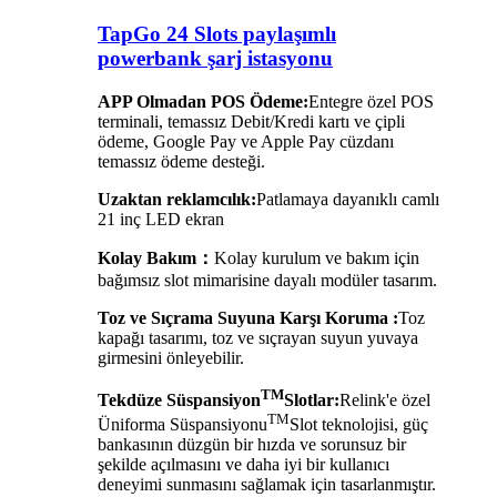
TapGo 24 Slots paylaşımlı
powerbank şarj istasyonu
APP Olmadan POS Ödeme:
Entegre özel POS
terminali, temassız Debit/Kredi kartı ve çipli
ödeme, Google Pay ve Apple Pay cüzdanı
temassız ödeme desteği.
Uzaktan reklamcılık:
Patlamaya dayanıklı camlı
21 inç LED ekran
Kolay Bakım：
Kolay kurulum ve bakım için
bağımsız slot mimarisine dayalı modüler tasarım.
Toz ve Sıçrama Suyuna Karşı Koruma :
Toz
kapağı tasarımı, toz ve sıçrayan suyun yuvaya
girmesini önleyebilir.
TM
Tekdüze Süspansiyon
Slotlar:
Relink'e özel
TM
Üniforma Süspansiyonu
Slot teknolojisi, güç
bankasının düzgün bir hızda ve sorunsuz bir
şekilde açılmasını ve daha iyi bir kullanıcı
deneyimi sunmasını sağlamak için tasarlanmıştır.