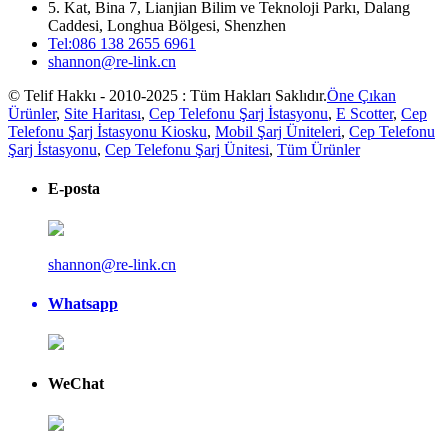
5. Kat, Bina 7, Lianjian Bilim ve Teknoloji Parkı, Dalang
Caddesi, Longhua Bölgesi, Shenzhen
Tel:086 138 2655 6961
shannon@re-link.cn
© Telif Hakkı - 2010-2025 : Tüm Hakları Saklıdır.
Öne Çıkan
Ürünler
,
Site Haritası
,
Cep Telefonu Şarj İstasyonu
,
E Scotter
,
Cep
Telefonu Şarj İstasyonu Kiosku
,
Mobil Şarj Üniteleri
,
Cep Telefonu
Şarj İstasyonu
,
Cep Telefonu Şarj Ünitesi
,
Tüm Ürünler
E-posta
shannon@re-link.cn
Whatsapp
WeChat