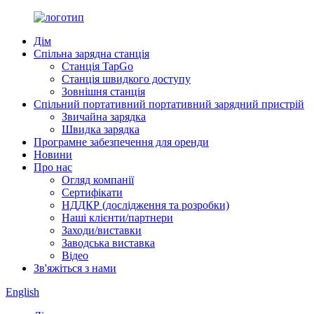
Дім
Спільна зарядна станція
Станція TapGo
Станція швидкого доступу
Зовнішня станція
Спільний портативний портативний зарядний пристрій
Звичайна зарядка
Швидка зарядка
Програмне забезпечення для оренди
Новини
Про нас
Огляд компанії
Сертифікати
НДДКР (дослідження та розробки)
Наші клієнти/партнери
Заходи/виставки
Заводська виставка
Відео
Зв'яжіться з нами
English