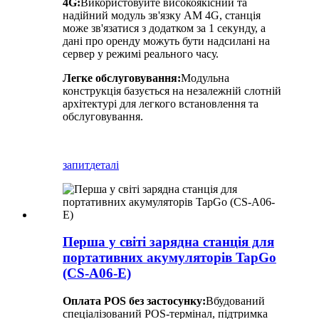
4G:
Використовуйте високоякісний та
надійний модуль зв'язку AM 4G, станція
може зв'язатися з додатком за 1 секунду, а
дані про оренду можуть бути надсилані на
сервер у режимі реального часу.
Легке обслуговування:
Модульна
конструкція базується на незалежній слотній
архітектурі для легкого встановлення та
обслуговування.
запит
деталі
Перша у світі зарядна станція для
портативних акумуляторів TapGo
(CS-A06-E)
Оплата POS без застосунку:
Вбудований
спеціалізований POS-термінал, підтримка