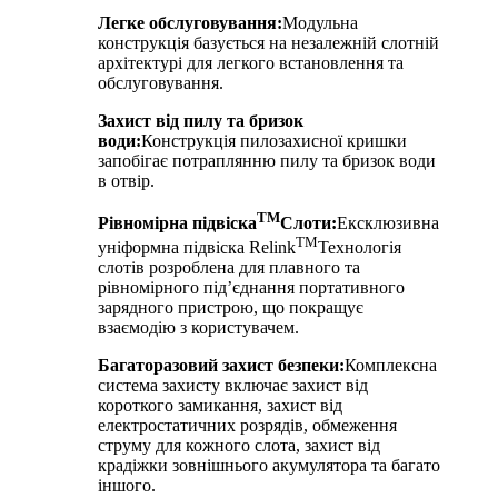
Легке обслуговування:
Модульна
конструкція базується на незалежній слотній
архітектурі для легкого встановлення та
обслуговування.
Захист від пилу та бризок
води:
Конструкція пилозахисної кришки
запобігає потраплянню пилу та бризок води
в отвір.
TM
Рівномірна підвіска
Слоти:
Ексклюзивна
TM
уніформна підвіска Relink
Технологія
слотів розроблена для плавного та
рівномірного під’єднання портативного
зарядного пристрою, що покращує
взаємодію з користувачем.
Багаторазовий захист безпеки:
Комплексна
система захисту включає захист від
короткого замикання, захист від
електростатичних розрядів, обмеження
струму для кожного слота, захист від
крадіжки зовнішнього акумулятора та багато
іншого.