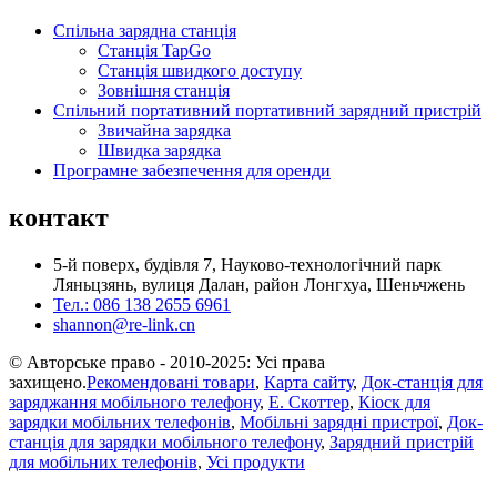
Спільна зарядна станція
Станція TapGo
Станція швидкого доступу
Зовнішня станція
Спільний портативний портативний зарядний пристрій
Звичайна зарядка
Швидка зарядка
Програмне забезпечення для оренди
контакт
5-й поверх, будівля 7, Науково-технологічний парк
Ляньцзянь, вулиця Далан, район Лонгхуа, Шеньчжень
Тел.: 086 138 2655 6961
shannon@re-link.cn
© Авторське право - 2010-2025: Усі права
захищено.
Рекомендовані товари
,
Карта сайту
,
Док-станція для
заряджання мобільного телефону
,
Е. Скоттер
,
Кіоск для
зарядки мобільних телефонів
,
Мобільні зарядні пристрої
,
Док-
станція для зарядки мобільного телефону
,
Зарядний пристрій
для мобільних телефонів
,
Усі продукти