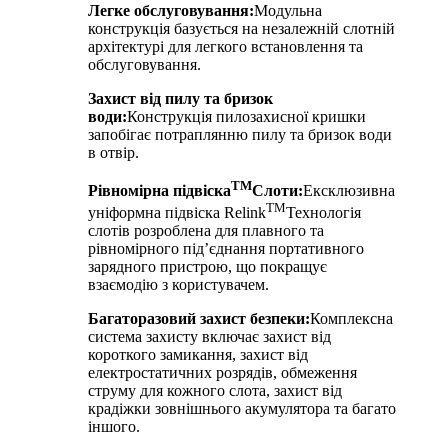
Легке обслуговування:
Модульна
конструкція базується на незалежній слотній
архітектурі для легкого встановлення та
обслуговування.
Захист від пилу та бризок
води:
Конструкція пилозахисної кришки
запобігає потраплянню пилу та бризок води
в отвір.
TM
Рівномірна підвіска
Слоти:
Ексклюзивна
TM
уніформна підвіска Relink
Технологія
слотів розроблена для плавного та
рівномірного під’єднання портативного
зарядного пристрою, що покращує
взаємодію з користувачем.
Багаторазовий захист безпеки:
Комплексна
система захисту включає захист від
короткого замикання, захист від
електростатичних розрядів, обмеження
струму для кожного слота, захист від
крадіжки зовнішнього акумулятора та багато
іншого.