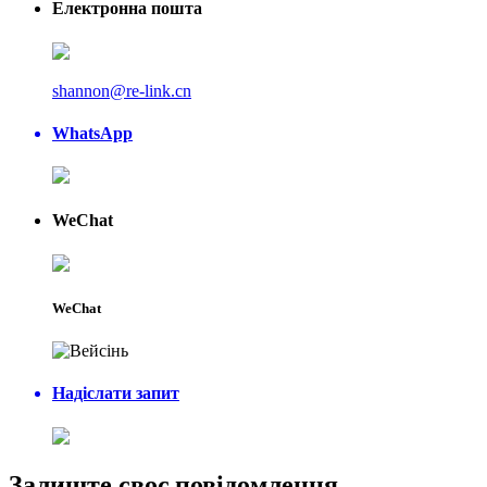
Електронна пошта
shannon@re-link.cn
WhatsApp
WeChat
WeChat
Надіслати запит
Залиште своє повідомлення