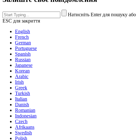
Натисніть Enter для пошуку або
ESC для закриття
English
French
German
Portuguese
Spanish
Russian
Japanese
Korean
Arabic
Irish
Greek
Turkish
Italian
Danish
Romanian
Indonesian
Czech
Afrikaans
Swedish
Polish