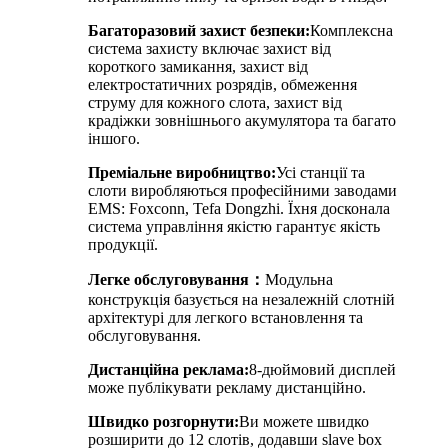
Багаторазовий захист безпеки:
Комплексна
система захисту включає захист від
короткого замикання, захист від
електростатичних розрядів, обмеження
струму для кожного слота, захист від
крадіжки зовнішнього акумулятора та багато
іншого.
Преміальне виробництво:
Усі станції та
слоти виробляються професійними заводами
EMS: Foxconn, Tefa Dongzhi. Їхня досконала
система управління якістю гарантує якість
продукції.
Легке обслуговування
：
Модульна
конструкція базується на незалежній слотній
архітектурі для легкого встановлення та
обслуговування.
Дистанційна реклама:
8-дюймовий дисплей
може публікувати рекламу дистанційно.
Швидко розгорнути:
Ви можете швидко
розширити до 12 слотів, додавши slave box