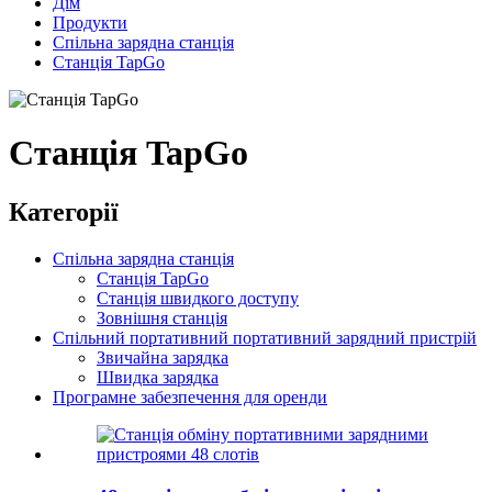
Дім
Продукти
Спільна зарядна станція
Станція TapGo
Станція TapGo
Категорії
Спільна зарядна станція
Станція TapGo
Станція швидкого доступу
Зовнішня станція
Спільний портативний портативний зарядний пристрій
Звичайна зарядка
Швидка зарядка
Програмне забезпечення для оренди