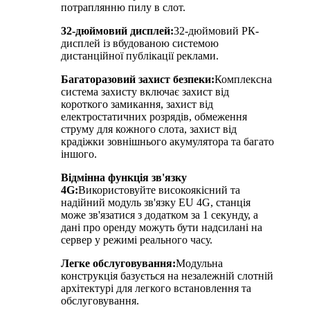
потраплянню пилу в слот.
32-дюймовий дисплей:
32-дюймовий РК-
дисплей із вбудованою системою
дистанційної публікації реклами.
Багаторазовий захист безпеки:
Комплексна
система захисту включає захист від
короткого замикання, захист від
електростатичних розрядів, обмеження
струму для кожного слота, захист від
крадіжки зовнішнього акумулятора та багато
іншого.
Відмінна функція зв'язку
4G:
Використовуйте високоякісний та
надійний модуль зв'язку EU 4G, станція
може зв'язатися з додатком за 1 секунду, а
дані про оренду можуть бути надсилані на
сервер у режимі реального часу.
Легке обслуговування:
Модульна
конструкція базується на незалежній слотній
архітектурі для легкого встановлення та
обслуговування.