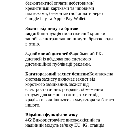
безконтактної оплати дебетовими/
кредитними картками та чіповими
платежами, безконтактної оплати через
Google Pay та Apple Pay Wallet.
Захист від пилу та бризок
води:
Конструкція пилозахисної кришки
запобігає потраплянню пилу та бризок води
в отвір.
8-дюймовий дисплей:
8-дюймовий РК-
дисплей із вбудованою системою
дистанційної публікації реклами.
Багаторазовий захист безпеки:
Комплексна
система захисту включає захист від
короткого замикання, захист від
електростатичних розрядів, обмеження
струму для кожного слота, захист від
крадіжки зовнішнього акумулятора та багато
іншого.
Відмінна функція зв'язку
4G:
Використовуйте високоякісний та
надійний модуль зв'язку EU 4G, станція