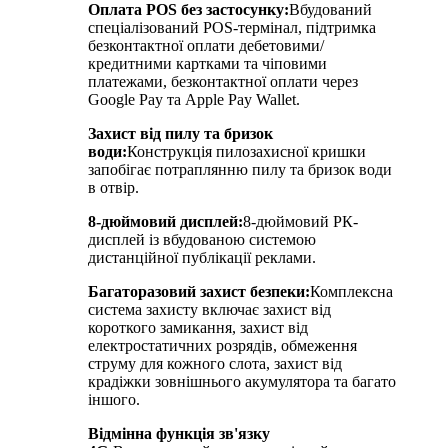
Оплата POS без застосунку:
Вбудований
спеціалізований POS-термінал, підтримка
безконтактної оплати дебетовими/
кредитними картками та чіповими
платежами, безконтактної оплати через
Google Pay та Apple Pay Wallet.
Захист від пилу та бризок
води:
Конструкція пилозахисної кришки
запобігає потраплянню пилу та бризок води
в отвір.
8-дюймовий дисплей:
8-дюймовий РК-
дисплей із вбудованою системою
дистанційної публікації реклами.
Багаторазовий захист безпеки:
Комплексна
система захисту включає захист від
короткого замикання, захист від
електростатичних розрядів, обмеження
струму для кожного слота, захист від
крадіжки зовнішнього акумулятора та багато
іншого.
Відмінна функція зв'язку