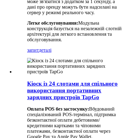
може зв'язатися з додатком за 1 секунду, а
дані про оренду можуть бути надсилані на
сервер у режимі реального часу.
Легке обслуговування:
Модульна
конструкція базується на незалежній слотній
архітектурі для легкого встановлення та
обслуговування.
запит
деталі
Кіоск із 24 слотами для спільного
використання портативних
зарядних пристроїв TapGo
Оплата POS без застосунку:
Вбудований
спеціалізований POS-термінал, підтримка
безконтактної оплати дебетовими/
кредитними картками та чіповими
платежами, безконтактної оплати через
Google Pay та Apple Pay Wallet.