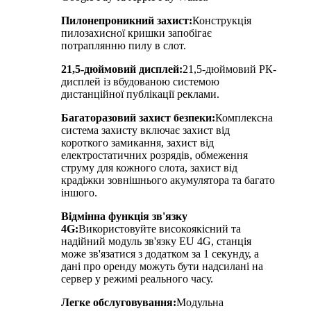
Пилонепроникний захист:
Конструкція
пилозахисної кришки запобігає
потраплянню пилу в слот.
21,5-дюймовий дисплей:
21,5-дюймовий РК-
дисплей із вбудованою системою
дистанційної публікації реклами.
Багаторазовий захист безпеки:
Комплексна
система захисту включає захист від
короткого замикання, захист від
електростатичних розрядів, обмеження
струму для кожного слота, захист від
крадіжки зовнішнього акумулятора та багато
іншого.
Відмінна функція зв'язку
4G:
Використовуйте високоякісний та
надійний модуль зв'язку EU 4G, станція
може зв'язатися з додатком за 1 секунду, а
дані про оренду можуть бути надсилані на
сервер у режимі реального часу.
Легке обслуговування:
Модульна