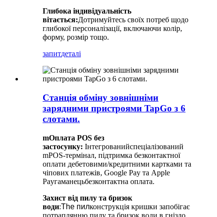
Глибока індивідуальність
вітається:
Дотримуйтесь своїх потреб щодо
глибокої персоналізації, включаючи колір,
форму, розмір тощо.
запит
деталі
Станція обміну зовнішніми
зарядними пристроями TapGo з 6
слотами.
m
Оплата POS без
застосунку:
Інтегрований
спеціалізований
mPOS-термінал, підтримка безконтактної
оплати дебетовими/кредитними картками та
чіпових платежів, Google Pay та Apple
Pay
гаманець
безконтактна оплата.
Захист від пилу та бризок
води
:
The
пил
конструкція кришки запобігає
потраплянню пилу та бризок води в гніздо
.