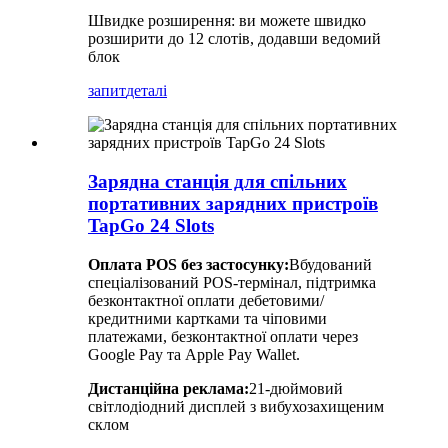
Швидке розширення: ви можете швидко
розширити до 12 слотів, додавши ведомий
блок
запит
деталі
Зарядна станція для спільних
портативних зарядних пристроїв
TapGo 24 Slots
Оплата POS без застосунку:
Вбудований
спеціалізований POS-термінал, підтримка
безконтактної оплати дебетовими/
кредитними картками та чіповими
платежами, безконтактної оплати через
Google Pay та Apple Pay Wallet.
Дистанційна реклама:
21-дюймовий
світлодіодний дисплей з вибухозахищеним
склом