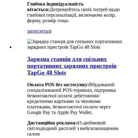
Глибока індивідуальність
вітається:
Дотримуйтесь своїх потреб щодо
глибокої персоналізації, включаючи колір,
форму, розмір тощо.
запит
деталі
Зарядна станція для спільних
портативних зарядних пристроїв
TapGo 48 Slots
Оплата POS без застосунку:
Вбудований
спеціалізований POS-термінал, підтримка
безконтактної оплати дебетовими/
кредитними картками та чіповими
платежами, безконтактної оплати через
Google Pay та Apple Pay Wallet.
Дистанційна реклама:
43-дюймовий
світлодіодний дисплей з вибухозахищеним
склом