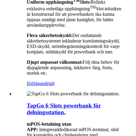
TM
Uniform upphängning
Slots:
Relinks
TM
exklusiva enhetliga upphängning
Slot-tekniken
är konstruerad för att powerbanken ska kunna
öppnas smidigt med jämn hastighet, för bättre
användarupplevelse.
Flera säkerhetsskydd:
Det omfattande
säkerhetssystemet inkluderar kortslutningsskydd,
ESD-skydd, strömbegränsningskontroll för varje
kortplats, stöldskydd för powerbank och mer.
Djupt anpassat välkomnat:
Följ dina behov för
djupgående anpassning, inklusive färg, form,
storlek etc.
förfrågan
detalj
TapGo 6 Slots powerbank för
delningsstation.
m
POS-betalning utan
APP:
Integrerad
dedikerad mPOS-terminal, stöd
för kontaktlös och chipbetalning med