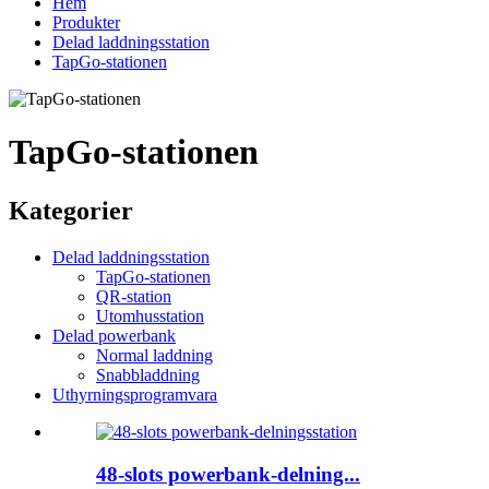
Hem
Produkter
Delad laddningsstation
TapGo-stationen
TapGo-stationen
Kategorier
Delad laddningsstation
TapGo-stationen
QR-station
Utomhusstation
Delad powerbank
Normal laddning
Snabbladdning
Uthyrningsprogramvara
48-slots powerbank-delning...