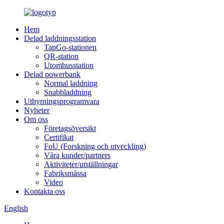
Hem
Delad laddningsstation
TapGo-stationen
QR-station
Utomhusstation
Delad powerbank
Normal laddning
Snabbladdning
Uthyrningsprogramvara
Nyheter
Om oss
Företagsöversikt
Certifikat
FoU (Forskning och utveckling)
Våra kunder/partners
Aktiviteter/utställningar
Fabriksmässa
Video
Kontakta oss
English