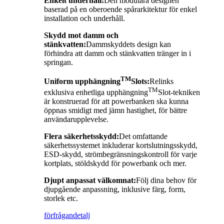
Enkelt underhåll:
Den modulära designen
baserad på en oberoende spårarkitektur för enkel
installation och underhåll.
Skydd mot damm och
stänkvatten:
Dammskyddets design kan
förhindra att damm och stänkvatten tränger in i
springan.
TM
Uniform upphängning
Slots:
Relinks
TM
exklusiva enhetliga upphängning
Slot-tekniken
är konstruerad för att powerbanken ska kunna
öppnas smidigt med jämn hastighet, för bättre
användarupplevelse.
Flera säkerhetsskydd:
Det omfattande
säkerhetssystemet inkluderar kortslutningsskydd,
ESD-skydd, strömbegränsningskontroll för varje
kortplats, stöldskydd för powerbank och mer.
Djupt anpassat välkomnat:
Följ dina behov för
djupgående anpassning, inklusive färg, form,
storlek etc.
förfrågan
detalj