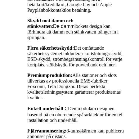
betalkort/kreditkort, Google Pay och Apple
Pay
plånbok
kontaktlös betalning.
Skydd mot damm och
stänkvatten
:
De
damm
lockets design kan
förhindra att damm och stänkvatten tränger in i
springan
.
Flera säkerhetsskydd:
Det omfattande
säkerhetssystemet inkluderar kortslutningsskydd,
ESD-skydd, strömbegränsningskontroll för varje
kortplats, stöldskydd för powerbank och mer.
Premiumproduktion:
Alla stationer och slots
tillverkas av professionella EMS-fabriker:
Foxconn, Tefa Dongzhi. Deras perfekta
kvalitetsledningssystem garanterar produkternas
kvalitet.
Enkelt underhåll
：
Den modulära designen
baserad på en oberoende spårarkitektur för enkel
installation och underhåll.
Fjärrannonsering:
8-tumsskärmen kan publicera
annonser på distans.