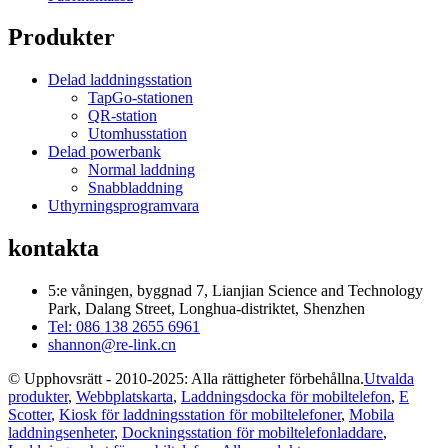
Produkter
Delad laddningsstation
TapGo-stationen
QR-station
Utomhusstation
Delad powerbank
Normal laddning
Snabbladdning
Uthyrningsprogramvara
kontakta
5:e våningen, byggnad 7, Lianjian Science and Technology
Park, Dalang Street, Longhua-distriktet, Shenzhen
Tel: 086 138 2655 6961
shannon@re-link.cn
© Upphovsrätt - 2010-2025: Alla rättigheter förbehållna.
Utvalda
produkter
,
Webbplatskarta
,
Laddningsdocka för mobiltelefon
,
E
Scotter
,
Kiosk för laddningsstation för mobiltelefoner
,
Mobila
laddningsenheter
,
Dockningsstation för mobiltelefonladdare
,