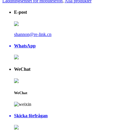
Laddningsenhet för mobiltelefon
,
Alla produkter
E-post
shannon@re-link.cn
WhatsApp
WeChat
WeChat
Skicka förfrågan