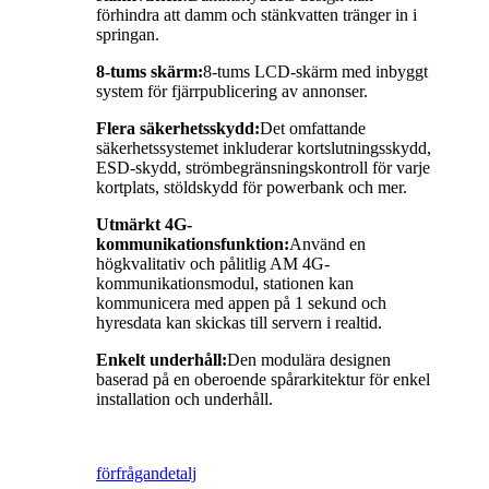
förhindra att damm och stänkvatten tränger in i
springan.
8-tums skärm:
8-tums LCD-skärm med inbyggt
system för fjärrpublicering av annonser.
Flera säkerhetsskydd:
Det omfattande
säkerhetssystemet inkluderar kortslutningsskydd,
ESD-skydd, strömbegränsningskontroll för varje
kortplats, stöldskydd för powerbank och mer.
Utmärkt 4G-
kommunikationsfunktion:
Använd en
högkvalitativ och pålitlig AM 4G-
kommunikationsmodul, stationen kan
kommunicera med appen på 1 sekund och
hyresdata kan skickas till servern i realtid.
Enkelt underhåll:
Den modulära designen
baserad på en oberoende spårarkitektur för enkel
installation och underhåll.
förfrågan
detalj