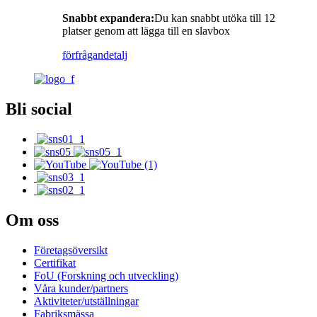
Snabbt expandera:
Du kan snabbt utöka till 12
platser genom att lägga till en slavbox
förfrågan
detalj
Bli social
Om oss
Företagsöversikt
Certifikat
FoU (Forskning och utveckling)
Våra kunder/partners
Aktiviteter/utställningar
Fabriksmässa