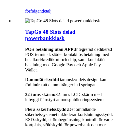
förfrågan
detalj
TapGo 48 Slots delad
powerbankkiosk
POS-betalning utan APP:
Integrerad dedikerad
POS-terminal, stöder kontaktlös betalning med
betalkort/kreditkort och chip, samt kontaktlös
betalning med Google Pay och Apple Pay
Wallet.
Dammtät skydd:
Dammskyddets design kan
förhindra att damm tränger in i springan.
32-tums skärm:
32-tums LCD-skärm med
inbyggt fjärrstyrt annonspubliceringssystem.
Flera säkerhetsskydd:
Det omfattande
säkerhetssystemet inkluderar kortslutningsskydd,
ESD-skydd, strömbegränsningskontroll för varje
kortplats, stöldskydd för powerbank och mer.