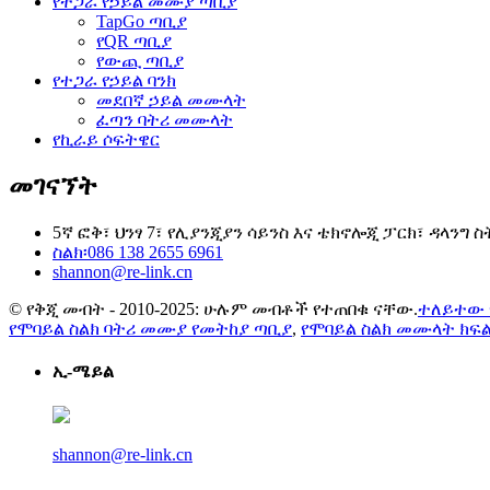
የተጋራ የኃይል መሙያ ጣቢያ
TapGo ጣቢያ
የQR ጣቢያ
የውጪ ጣቢያ
የተጋራ የኃይል ባንክ
መደበኛ ኃይል መሙላት
ፈጣን ባትሪ መሙላት
የኪራይ ሶፍትዌር
መገናኘት
5ኛ ፎቅ፣ ህንፃ 7፣ የሊያንጂያን ሳይንስ እና ቴክኖሎጂ ፓርክ፣ ዳላንግ 
ስልክ፡086 138 2655 6961
shannon@re-link.cn
© የቅጂ መብት - 2010-2025: ሁሉም መብቶች የተጠበቁ ናቸው.
ተለይተው 
የሞባይል ስልክ ባትሪ መሙያ የመትከያ ጣቢያ
,
የሞባይል ስልክ መሙላት ክፍ
ኢ-ሜይል
shannon@re-link.cn