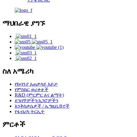
ማህበራዊ ያግኙ
ስለ አሜሪካ
የኩባንያ አጠቃላይ እይታ
የምስክር ወረቀቶች
R&D (ምርምር እና ልማት)
ደንበኞቻችን/አጋሮቻችን
እንቅስቃሴዎች / ኤግዚቢሽኖች
የፋብሪካ ትርኢት
ምርቶች