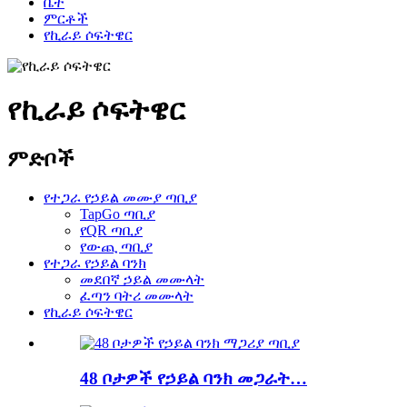
ቤት
ምርቶች
የኪራይ ሶፍትዌር
የኪራይ ሶፍትዌር
ምድቦች
የተጋራ የኃይል መሙያ ጣቢያ
TapGo ጣቢያ
የQR ጣቢያ
የውጪ ጣቢያ
የተጋራ የኃይል ባንክ
መደበኛ ኃይል መሙላት
ፈጣን ባትሪ መሙላት
የኪራይ ሶፍትዌር
48 ቦታዎች የኃይል ባንክ መጋራት…