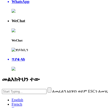
WhatsApp
WeChat
WeChat
ጥያቄ ላክ
መልእክትህን ተው
ለመፈለግ አስገባን ወይም ESCን ለመዝ
English
French