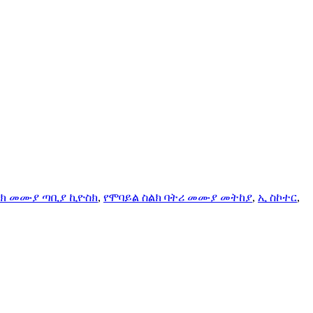
ልክ መሙያ ጣቢያ ኪዮስክ
,
የሞባይል ስልክ ባትሪ መሙያ መትከያ
,
ኢ ስኮተር
,