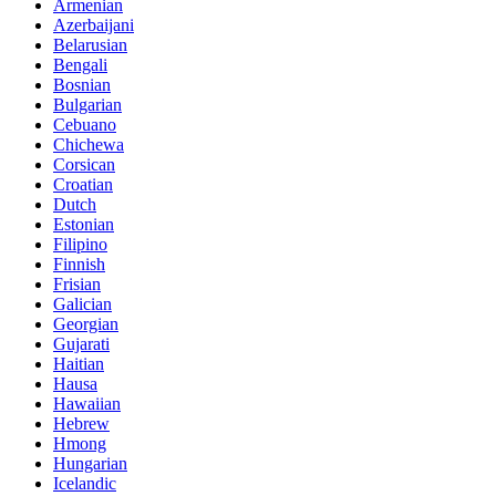
Armenian
Azerbaijani
Belarusian
Bengali
Bosnian
Bulgarian
Cebuano
Chichewa
Corsican
Croatian
Dutch
Estonian
Filipino
Finnish
Frisian
Galician
Georgian
Gujarati
Haitian
Hausa
Hawaiian
Hebrew
Hmong
Hungarian
Icelandic