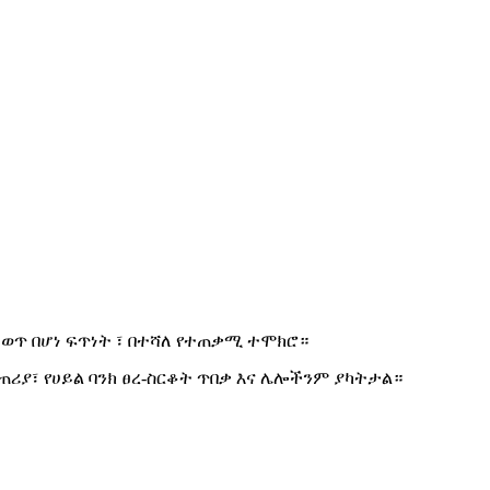
 ወጥ በሆነ ፍጥነት ፣ በተሻለ የተጠቃሚ ተሞክሮ።
ጠሪያ፣ የሀይል ባንክ ፀረ-ስርቆት ጥበቃ እና ሌሎችንም ያካትታል።