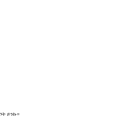
ጋት ይንኩ።