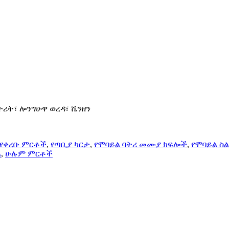
ስትሪት፣ ሎንግሁዋ ወረዳ፣ ሼንዘን
የቀረቡ ምርቶች
,
የጣቢያ ካርታ
,
የሞባይል ባትሪ መሙያ ክፍሎች
,
የሞባይል ስ
ል
,
ሁሉም ምርቶች