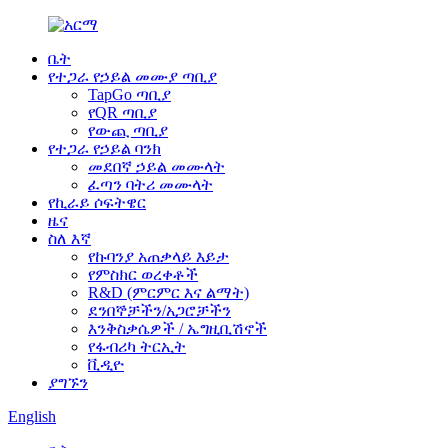
ቤት
የተጋራ የኃይል መሙያ ጣቢያ
TapGo ጣቢያ
የQR ጣቢያ
የውጪ ጣቢያ
የተጋራ የኃይል ባንክ
መደበኛ ኃይል መሙላት
ፈጣን ባትሪ መሙላት
የኪራይ ሶፍትዌር
ዜና
ስለ እኛ
የኩባንያ አጠቃላይ እይታ
የምስክር ወረቀቶች
R&D (ምርምር እና ልማት)
ደንበኞቻችን/አጋሮቻችን
እንቅስቃሴዎች / ኤግዚቢሽኖች
የፋብሪካ ትርኢት
ቪዲዮ
ያግኙን
English