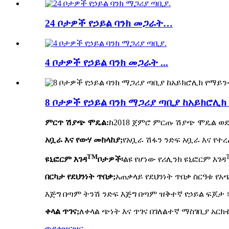
24 ቦታዎች የኃይል ባንክ መጋራት…
4 ቦታዎች የኃይል ባንክ መጋራት ...
8 ቦታዎች የኃይል ባንክ ማጋሪያ ጣቢያ ከአይክሮሊ
ምርጥ ሽያጭ ሞዴል:
ከ2018 ጀምሮ ምርጡ ሽያጭ ሞዴል ወደ 
አቧራ እና የውሃ መከላከያ;
የአቧራ ሽፋን ንድፍ አቧራ እና የተረ
TM
ዩኒፎርም እገዳ
ቦታዎች፡
ልዩ የሆነው የሪሊንክ ዩኒፎርም እገዳ
በርካታ የደህንነት ጥበቃ;
አጠቃላይ የደህንነት ጥበቃ ስርዓቱ የአ
እጅግ በጣም ትንሽ ንድፍ እጅግ በጣም ዝቅተኛ የኃይል ፍጆታ ፣ 
ቀላል ጥገና;
ለቀላል ጭነት እና ጥገና በገለልተኛ ማስገቢያ አር
ጥያቄ
ዝርዝር