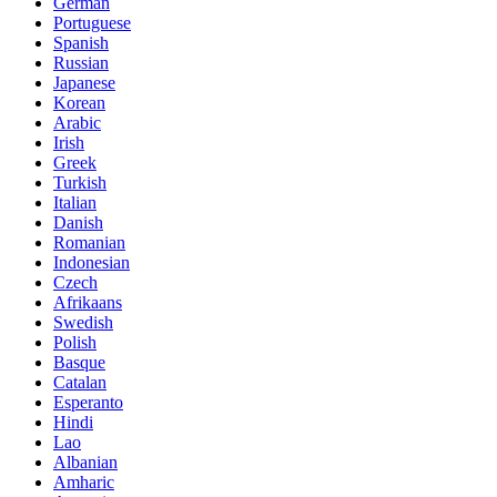
German
Portuguese
Spanish
Russian
Japanese
Korean
Arabic
Irish
Greek
Turkish
Italian
Danish
Romanian
Indonesian
Czech
Afrikaans
Swedish
Polish
Basque
Catalan
Esperanto
Hindi
Lao
Albanian
Amharic