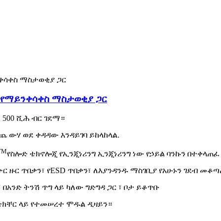
ክ የማይንቀሳቀስ ማስታወቂያ ጋር
500 ሺሕ ብር ገደማ።
ጨ ውሃ ወደ ቀዳዳው እንዳይገባ ይከላከላል.
TM
የስሎድ ቴክኖሎጂ የኢንጂነሪንግ ኢንጂነሪንግ ነው የኃይል ባንኩን በተቀላጠፈ
ጭር ዙር ጥበቃን፣ የESD ጥበቃን፣ ለእያንዳንዱ ማስገቢያ የአሁኑን ገደብ መቆጣ
በአንድ ትንሽ ጥግ ላይ ካለው ግድግዳ ጋር ፣ ቦታ ይቆጥቡ
ክቴክቸር ላይ የተመሠረተ ሞዱል ዲዛይን።