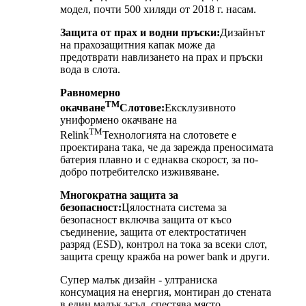
модел, почти 500 хиляди от 2018 г. насам.
Защита от прах и водни пръски:
Дизайнът
на прахозащитния капак може да
предотврати навлизането на прах и пръски
вода в слота.
Равномерно
TM
окачване
Слотове:
Ексклузивното
униформено окачване на
TM
Relink
Технологията на слотовете е
проектирана така, че да зарежда преносимата
батерия плавно и с еднаква скорост, за по-
добро потребителско изживяване.
Многократна защита за
безопасност:
Цялостната система за
безопасност включва защита от късо
съединение, защита от електростатичен
разряд (ESD), контрол на тока за всеки слот,
защита срещу кражба на power bank и други.
Супер малък дизайн - ултраниска
консумация на енергия, монтиран до стената
в един малък ъгъл, спестява място