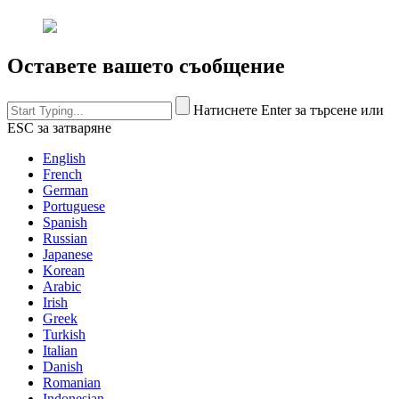
Оставете вашето съобщение
Натиснете Enter за търсене или
ESC за затваряне
English
French
German
Portuguese
Spanish
Russian
Japanese
Korean
Arabic
Irish
Greek
Turkish
Italian
Danish
Romanian
Indonesian