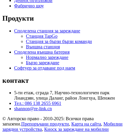
Дейности/изложби
Фабрично шоу
Продукти
Споделена станция за зареждане
Станция TapGo
Станция за бързи бързи команди
Външна станция
Споделена външна батерия
Нормално зареждане
Бързо зареждане
Софтуер за отдаване под наем
контакт
5-ти етаж, сграда 7, Научно-технологичен парк
Лиандзян, улица Даланг, район Лонгхуа, Шенжен
Тел.: 086 138 2655 6961
shannon@re-link.cn
© Авторско право - 2010-2025: Всички права
запазени.
Препоръчани продукти
,
Карта на сайта
,
Мобилни
зарядни устройства
,
Киоск за зареждане на мобилни