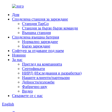
Дом
Споделена станция за зареждане
Станция TapGo
Станция за бързи бързи команди
Външна станция
Споделена външна батерия
Нормално зареждане
Бързо зареждане
Софтуер за отдаване под наем
Новини
За нас
Преглед на компанията
Сертификати
НИРД (Изследвания и разработки)
Нашите клиенти/партньори
Дейности/изложби
Фабрично шоу
Видео
Свържете се с нас
English