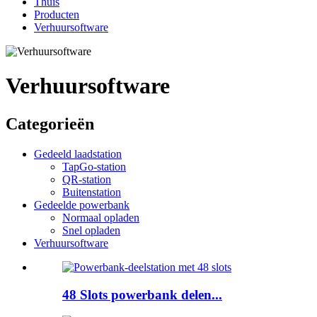
Thuis
Producten
Verhuursoftware
Verhuursoftware
Categorieën
Gedeeld laadstation
TapGo-station
QR-station
Buitenstation
Gedeelde powerbank
Normaal opladen
Snel opladen
Verhuursoftware
48 Slots powerbank delen...