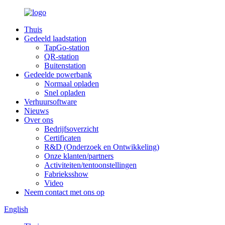
Thuis
Gedeeld laadstation
TapGo-station
QR-station
Buitenstation
Gedeelde powerbank
Normaal opladen
Snel opladen
Verhuursoftware
Nieuws
Over ons
Bedrijfsoverzicht
Certificaten
R&D (Onderzoek en Ontwikkeling)
Onze klanten/partners
Activiteiten/tentoonstellingen
Fabrieksshow
Video
Neem contact met ons op
English