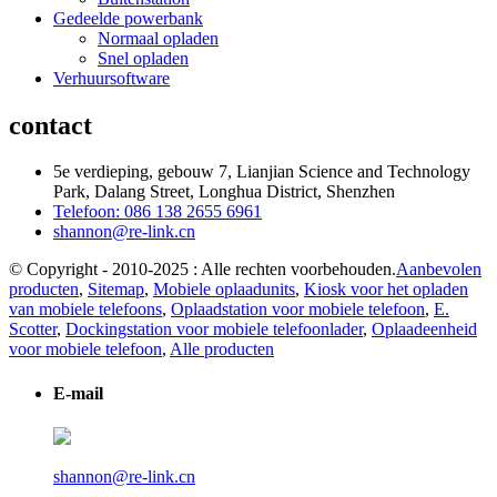
Gedeelde powerbank
Normaal opladen
Snel opladen
Verhuursoftware
contact
5e verdieping, gebouw 7, Lianjian Science and Technology
Park, Dalang Street, Longhua District, Shenzhen
Telefoon: 086 138 2655 6961
shannon@re-link.cn
© Copyright - 2010-2025 : Alle rechten voorbehouden.
Aanbevolen
producten
,
Sitemap
,
Mobiele oplaadunits
,
Kiosk voor het opladen
van mobiele telefoons
,
Oplaadstation voor mobiele telefoon
,
E.
Scotter
,
Dockingstation voor mobiele telefoonlader
,
Oplaadeenheid
voor mobiele telefoon
,
Alle producten
E-mail
shannon@re-link.cn