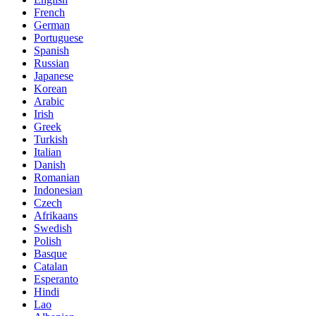
French
German
Portuguese
Spanish
Russian
Japanese
Korean
Arabic
Irish
Greek
Turkish
Italian
Danish
Romanian
Indonesian
Czech
Afrikaans
Swedish
Polish
Basque
Catalan
Esperanto
Hindi
Lao