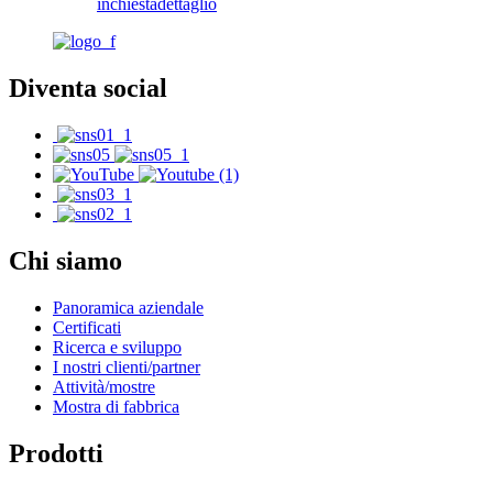
inchiesta
dettaglio
Diventa social
Chi siamo
Panoramica aziendale
Certificati
Ricerca e sviluppo
I nostri clienti/partner
Attività/mostre
Mostra di fabbrica
Prodotti