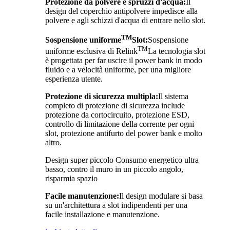
Protezione da polvere e spruzzi d'acqua:
Il
design del coperchio antipolvere impedisce alla
polvere e agli schizzi d'acqua di entrare nello slot.
TM
Sospensione uniforme
Slot:
Sospensione
TM
uniforme esclusiva di Relink
La tecnologia slot
è progettata per far uscire il power bank in modo
fluido e a velocità uniforme, per una migliore
esperienza utente.
Protezione di sicurezza multipla:
Il sistema
completo di protezione di sicurezza include
protezione da cortocircuito, protezione ESD,
controllo di limitazione della corrente per ogni
slot, protezione antifurto del power bank e molto
altro.
Design super piccolo Consumo energetico ultra
basso, contro il muro in un piccolo angolo,
risparmia spazio
Facile manutenzione:
Il design modulare si basa
su un'architettura a slot indipendenti per una
facile installazione e manutenzione.