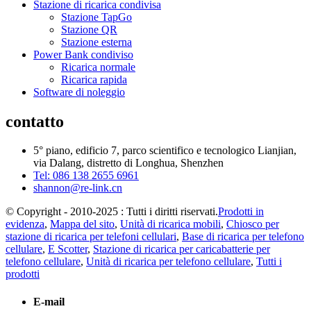
Stazione di ricarica condivisa
Stazione TapGo
Stazione QR
Stazione esterna
Power Bank condiviso
Ricarica normale
Ricarica rapida
Software di noleggio
contatto
5° piano, edificio 7, parco scientifico e tecnologico Lianjian,
via Dalang, distretto di Longhua, Shenzhen
Tel: 086 138 2655 6961
shannon@re-link.cn
© Copyright - 2010-2025 : Tutti i diritti riservati.
Prodotti in
evidenza
,
Mappa del sito
,
Unità di ricarica mobili
,
Chiosco per
stazione di ricarica per telefoni cellulari
,
Base di ricarica per telefono
cellulare
,
E Scotter
,
Stazione di ricarica per caricabatterie per
telefono cellulare
,
Unità di ricarica per telefono cellulare
,
Tutti i
prodotti
E-mail