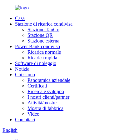
Casa
Stazione di ricarica condivisa
Stazione TapGo
Stazione QR
Stazione esterna
Power Bank condiviso
Ricarica normale
Ricarica rapida
Software di noleggio
Notizia
Chi siamo
Panoramica aziendale
Certificati
Ricerca e sviluppo
I nostri clienti/partner
Attività/mostre
Mostra di fabbrica
Video
Contattaci
English