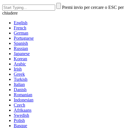
Premi invio per cercare o ESC per
chiudere
English
French
German
Portuguese
Spanish
Russian
Japanese
Korean
Arabic
Irish
Greek
Turkish
Italian
Danish
Romanian
Indonesian
Czech
Afrikaans
Swedish
Polish
Basque