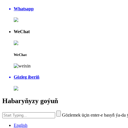
Whatsapp
WeChat
WeChat
Gözleg iberiň
Habaryňyzy goýuň
Gözlemek üçin enter-e basyň ýa-da
English