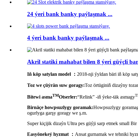
24 ýeri bank banky paýlaşmak ...
4 ýeri bank banky paýlaşmak ...
Akril statiki mahabat bilen 8 ýeri güýçli b
Iň köp satylan model ：
2018-nji ýyldan bäri iň köp sat
Toz we çüýrän suw goragy:
Toz örtüginiň dizaýny toza
TM
T
Bitewi asma
Otserler:
“Relink” -iň ýeke-täk asmagy
Birnäçe howpsuzlygy goramak:
Howpsuzlygy goramagyň
ogurlyga garşy goragy we ş.m.
Super kiçijik dizaýn Ultra pes güýji sarp etmek small Bir
Easyönekeý hyzmat ：
Ansat gurnamak we tehniki hyzm