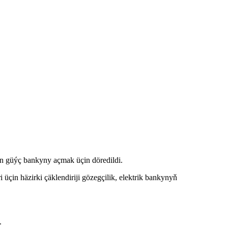
len güýç bankyny açmak üçin döredildi.
in häzirki çäklendiriji gözegçilik, elektrik bankynyň
.