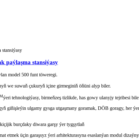
ank paýlaşma stansiýasy
ylan model 500 funt töweregi.
nyň we suwuň çukuryň içine girmeginiň öňüni alyp biler.
M
ýeri tehnologiýasy, birmeňzeş tizlikde, has gowy ulanyjy tejribesi bi
 giňişleýin ulgamy gysga utgaşmany goramak, DÖB goragy, her ýeri üç
 kiçijik burçdaky diwara garşy ýer tygşytlaň
at etmek üçin garaşsyz ýeri arhitekturasyna esaslanýan modul dizaýny