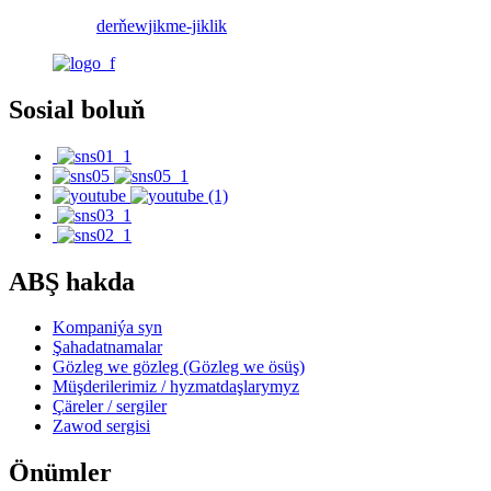
derňew
jikme-jiklik
Sosial boluň
ABŞ hakda
Kompaniýa syn
Şahadatnamalar
Gözleg we gözleg (Gözleg we ösüş)
Müşderilerimiz / hyzmatdaşlarymyz
Çäreler / sergiler
Zawod sergisi
Önümler