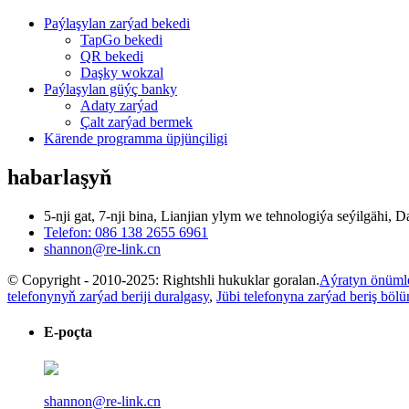
Paýlaşylan zarýad bekedi
TapGo bekedi
QR bekedi
Daşky wokzal
Paýlaşylan güýç banky
Adaty zarýad
Çalt zarýad bermek
Kärende programma üpjünçiligi
habarlaşyň
5-nji gat, 7-nji bina, Lianjian ylym we tehnologiýa seýilgähi,
Telefon: 086 138 2655 6961
shannon@re-link.cn
© Copyright - 2010-2025: Rightshli hukuklar goralan.
Aýratyn önüml
telefonynyň zarýad beriji duralgasy
,
Jübi telefonyna zarýad beriş böl
E-poçta
shannon@re-link.cn