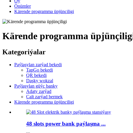
Öý
Önümler
Kärende programma üpjünçiligi
Kärende programma üpjünçilig
Kategoriýalar
Paýlaşylan zarýad bekedi
TapGo bekedi
QR bekedi
Daşky wokzal
Paýlaşylan güýç banky
Adaty zarýad
Çalt zarýad bermek
Kärende programma üpjünçiligi
48 slots power bank paýlaşma ...