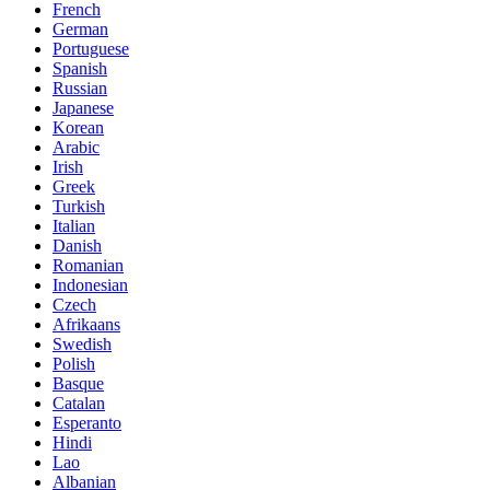
French
German
Portuguese
Spanish
Russian
Japanese
Korean
Arabic
Irish
Greek
Turkish
Italian
Danish
Romanian
Indonesian
Czech
Afrikaans
Swedish
Polish
Basque
Catalan
Esperanto
Hindi
Lao
Albanian