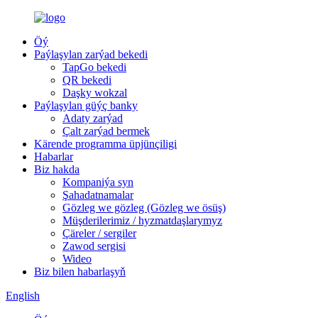
Öý
Paýlaşylan zarýad bekedi
TapGo bekedi
QR bekedi
Daşky wokzal
Paýlaşylan güýç banky
Adaty zarýad
Çalt zarýad bermek
Kärende programma üpjünçiligi
Habarlar
Biz hakda
Kompaniýa syn
Şahadatnamalar
Gözleg we gözleg (Gözleg we ösüş)
Müşderilerimiz / hyzmatdaşlarymyz
Çäreler / sergiler
Zawod sergisi
Wideo
Biz bilen habarlaşyň
English