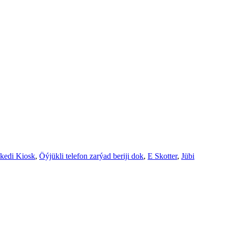
ekedi Kiosk
,
Öýjükli telefon zarýad beriji dok
,
E Skotter
,
Jübi