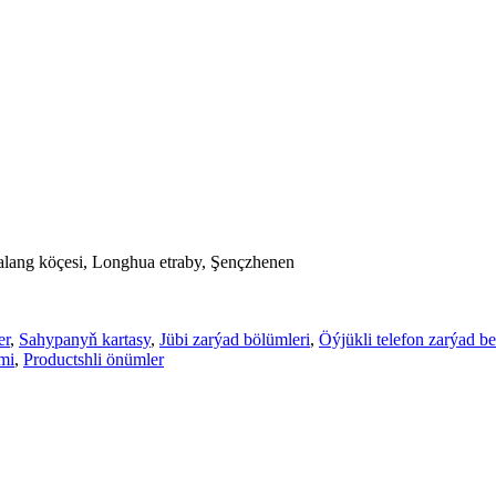
 Dalang köçesi, Longhua etraby, Şençzhenen
er
,
Sahypanyň kartasy
,
Jübi zarýad bölümleri
,
Öýjükli telefon zarýad b
ümi
,
Productshli önümler