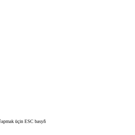
 ýapmak üçin ESC basyň