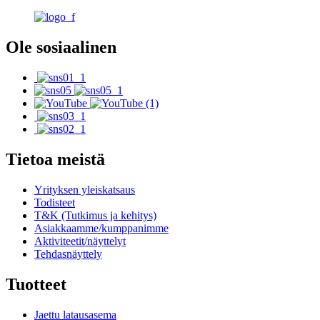
Ole sosiaalinen
Tietoa meistä
Yrityksen yleiskatsaus
Todisteet
T&K (Tutkimus ja kehitys)
Asiakkaamme/kumppanimme
Aktiviteetit/näyttelyt
Tehdasnäyttely
Tuotteet
Jaettu latausasema