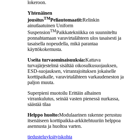
lokeroon.
Yhtenäinen
TM
jousitus
Peliautomaatit:
Relinkin
ainutlaatuinen Uniform
TM
Suspension
Paikkatekniikka on suunniteltu
ponnahtamaan varavirtalähteen ulos tasaisesti ja
tasaisella nopeudella, mikä parantaa
käyttökokemusta.
Useita turvaominaisuuksia:
Kattava
turvajärjestelmä sisältää oikosulkusuojauksen,
ESD-suojauksen, virranrajoituksen jokaiselle
korttipaikalle, varavirtalähteen varkaudeneston ja
paljon muuta.
Superpieni muotoilu Erittäin alhainen
virrankulutus, seinää vasten pienessä nurkassa,
säästää tilaa
Helppo huolto:
Modulaarinen rakenne perustuu
itsenäiseen korttipaikka-arkkitehtuuriin helppoa
asennusta ja huoltoa varten.
tiedustelu
yksityiskohta