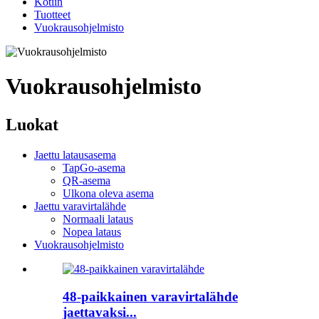
Kotiin
Tuotteet
Vuokrausohjelmisto
Vuokrausohjelmisto
Luokat
Jaettu latausasema
TapGo-asema
QR-asema
Ulkona oleva asema
Jaettu varavirtalähde
Normaali lataus
Nopea lataus
Vuokrausohjelmisto
48-paikkainen varavirtalähde
jaettavaksi...