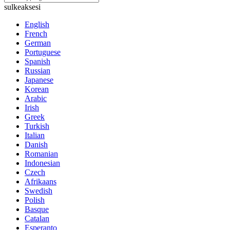
sulkeaksesi
English
French
German
Portuguese
Spanish
Russian
Japanese
Korean
Arabic
Irish
Greek
Turkish
Italian
Danish
Romanian
Indonesian
Czech
Afrikaans
Swedish
Polish
Basque
Catalan
Esperanto