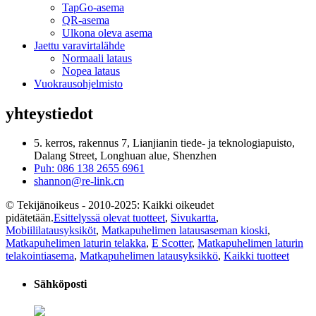
TapGo-asema
QR-asema
Ulkona oleva asema
Jaettu varavirtalähde
Normaali lataus
Nopea lataus
Vuokrausohjelmisto
yhteystiedot
5. kerros, rakennus 7, Lianjianin tiede- ja teknologiapuisto,
Dalang Street, Longhuan alue, Shenzhen
Puh: 086 138 2655 6961
shannon@re-link.cn
© Tekijänoikeus - 2010-2025: Kaikki oikeudet
pidätetään.
Esittelyssä olevat tuotteet
,
Sivukartta
,
Mobiililatausyksiköt
,
Matkapuhelimen latausaseman kioski
,
Matkapuhelimen laturin telakka
,
E Scotter
,
Matkapuhelimen laturin
telakointiasema
,
Matkapuhelimen latausyksikkö
,
Kaikki tuotteet
Sähköposti