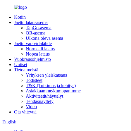
Kotiin
Jaettu latausasema
TapGo-asema
QR-asema
Ulkona oleva asema
Jaettu varavirtalähde
Normaali lataus
Nopea lataus
Vuokrausohjelmisto
Uutiset
Tietoa meistä
Yrityksen yleiskatsaus
Todisteet
T&K (Tutkimus ja kehitys)
Asiakkaamme/kumppanimme
Aktiviteetit/näyttelyt
Tehdasnäyttely
Video
Ota yhteyttä
English