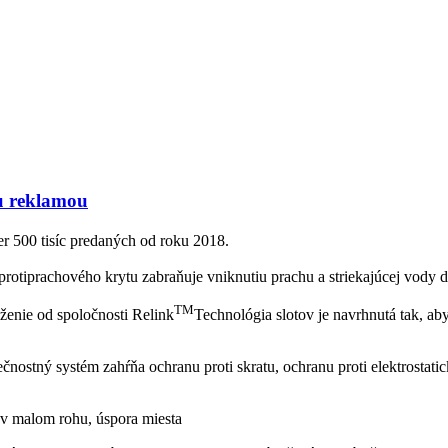
ou reklamou
r 500 tisíc predaných od roku 2018.
protiprachového krytu zabraňuje vniknutiu prachu a striekajúcej vody d
TM
ženie od spoločnosti Relink
Technológia slotov je navrhnutá tak, a
ostný systém zahŕňa ochranu proti skratu, ochranu proti elektrostati
e v malom rohu, úspora miesta