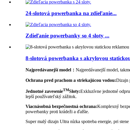
24-slotová powerbanka na zdieľanie...
Zdieľanie powerbanky so 4 sloty ...
8-slotová powerbanka s akrylovou statick
Najpredávanejší model：
Najpredávanejší model, takme
Ochrana pred prachom a striekajúcou vodou:
Dizajn 
TM
Jednotné zavesenie
Sloty:
Exkluzívne jednotné odpru
lepší používateľský zážitok.
Viacnásobná bezpečnostná ochrana:
Komplexný bezpečn
powerbanky proti krádeži a ďalšie.
Super malý dizajn Ultra nízka spotreba energie, pri sten