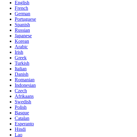
English
French
German
Portuguese
Spanish
Russian
Japanese
Korean
Arabic
Irish
Greek
Turkish
Italian
Danish
Romanian
Indonesian
Czech
Afrikaans
Swedish
Polish
Basque
Catalan
Esperanto
Hindi
Lao