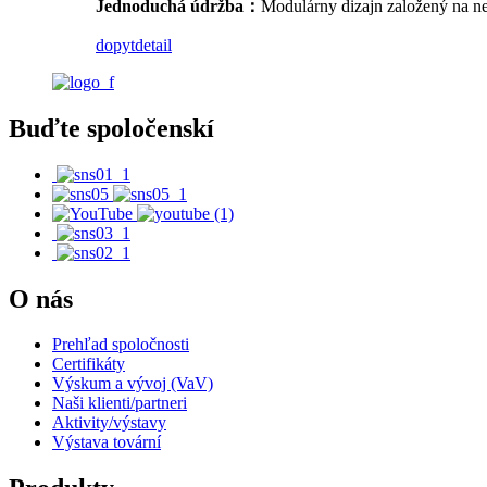
Jednoduchá údržba：
Modulárny dizajn založený na nez
dopyt
detail
Buďte spoločenskí
O nás
Prehľad spoločnosti
Certifikáty
Výskum a vývoj (VaV)
Naši klienti/partneri
Aktivity/výstavy
Výstava tovární