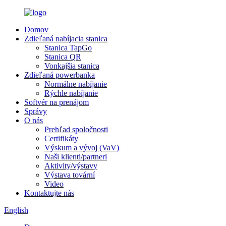
Domov
Zdieľaná nabíjacia stanica
Stanica TapGo
Stanica QR
Vonkajšia stanica
Zdieľaná powerbanka
Normálne nabíjanie
Rýchle nabíjanie
Softvér na prenájom
Správy
O nás
Prehľad spoločnosti
Certifikáty
Výskum a vývoj (VaV)
Naši klienti/partneri
Aktivity/výstavy
Výstava tovární
Video
Kontaktujte nás
English