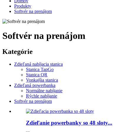
Domov
Produkty
Softvér na prenájom
Softvér na prenájom
Kategórie
Zdieľaná nabíjacia stanica
Stanica TapGo
Stanica QR
Vonkajšia stanica
Zdieľaná powerbanka
Normálne nabíjanie
Rýchle nabíjanie
Softvér na prenájom
Zdieľanie powerbanky so 48 sloty...