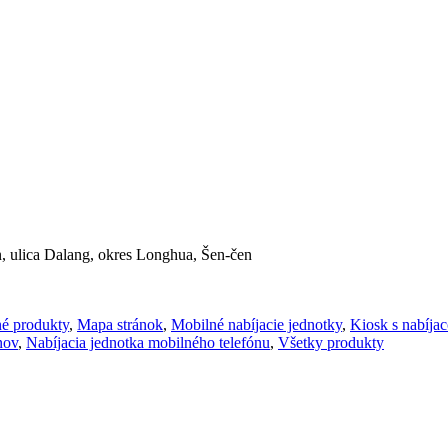
n, ulica Dalang, okres Longhua, Šen-čen
é produkty
,
Mapa stránok
,
Mobilné nabíjacie jednotky
,
Kiosk s nabíja
nov
,
Nabíjacia jednotka mobilného telefónu
,
Všetky produkty