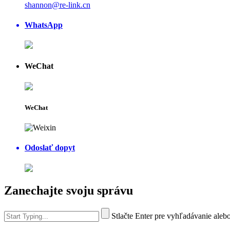
shannon@re-link.cn
WhatsApp
WeChat
WeChat
Odoslať dopyt
Zanechajte svoju správu
Stlačte Enter pre vyhľadávanie aleb