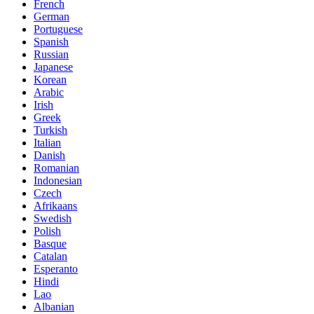
French
German
Portuguese
Spanish
Russian
Japanese
Korean
Arabic
Irish
Greek
Turkish
Italian
Danish
Romanian
Indonesian
Czech
Afrikaans
Swedish
Polish
Basque
Catalan
Esperanto
Hindi
Lao
Albanian