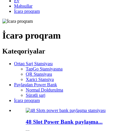
Ev
Məhsullar
İcarə proqram
İcarə proqram
Kateqoriyalar
Ortaq Şarj Stansiyası
TapGo Stansiyasına
QR Stansiyası
Xarici Stansiya
Paylaşılan Power Bank
Normal Doldurulma
Sürətli şarj
İcarə proqram
48 Slot Power Bank paylaşma...