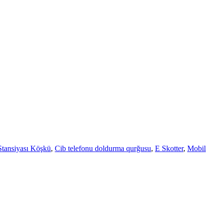
tansiyası Köşkü
,
Cib telefonu doldurma qurğusu
,
E Skotter
,
Mobil