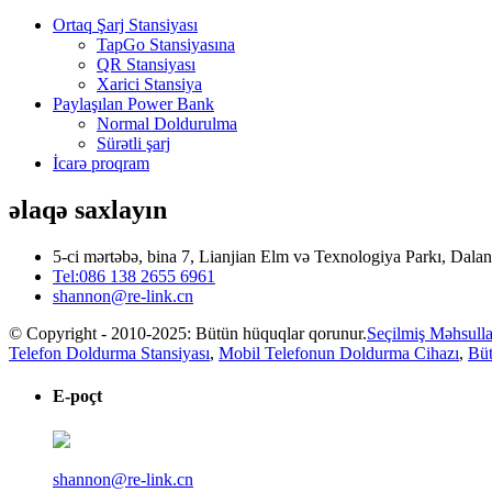
Ortaq Şarj Stansiyası
TapGo Stansiyasına
QR Stansiyası
Xarici Stansiya
Paylaşılan Power Bank
Normal Doldurulma
Sürətli şarj
İcarə proqram
əlaqə saxlayın
5-ci mərtəbə, bina 7, Lianjian Elm və Texnologiya Parkı, Dal
Tel:086 138 2655 6961
shannon@re-link.cn
© Copyright - 2010-2025: Bütün hüquqlar qorunur.
Seçilmiş Məhsulla
Telefon Doldurma Stansiyası
,
Mobil Telefonun Doldurma Cihazı
,
Büt
E-poçt
shannon@re-link.cn