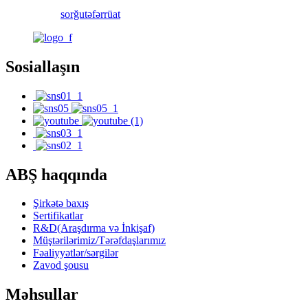
sorğu
təfərrüat
Sosiallaşın
ABŞ haqqında
Şirkətə baxış
Sertifikatlar
R&D(Araşdırma və İnkişaf)
Müştərilərimiz/Tərəfdaşlarımız
Fəaliyyətlər/sərgilər
Zavod şousu
Məhsullar