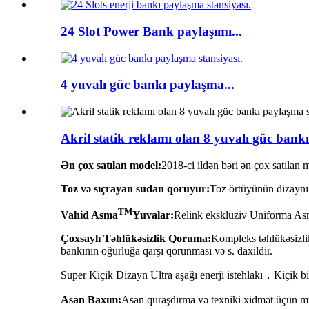
24 Slot Power Bank paylaşımı...
4 yuvalı güc bankı paylaşma...
Akril statik reklamı olan 8 yuvalı güc bank
Ən çox satılan model:
2018-ci ildən bəri ən çox satılan
Toz və sıçrayan sudan qoruyur:
Toz örtüyünün dizaynı 
TM
Vahid Asma
Yuvalar:
Relink eksklüziv Uniforma A
Çoxsaylı Təhlükəsizlik Qoruma:
Kompleks təhlükəsizli
bankının oğurluğa qarşı qorunması və s. daxildir.
Super Kiçik Dizayn Ultra aşağı enerji istehlakı，Kiçik bi
Asan Baxım:
Asan quraşdırma və texniki xidmət üçün müs