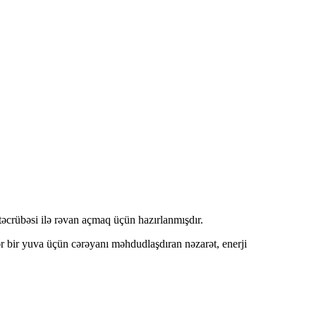
 təcrübəsi ilə rəvan açmaq üçün hazırlanmışdır.
 bir yuva üçün cərəyanı məhdudlaşdıran nəzarət, enerji