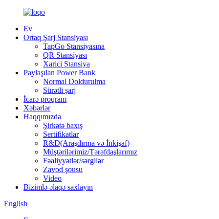
Ev
Ortaq Şarj Stansiyası
TapGo Stansiyasına
QR Stansiyası
Xarici Stansiya
Paylaşılan Power Bank
Normal Doldurulma
Sürətli şarj
İcarə proqram
Xəbərlər
Haqqımızda
Şirkətə baxış
Sertifikatlar
R&D(Araşdırma və İnkişaf)
Müştərilərimiz/Tərəfdaşlarımız
Fəaliyyətlər/sərgilər
Zavod şousu
Video
Bizimlə əlaqə saxlayın
English