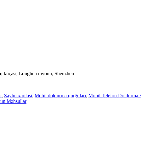
anq küçəsi, Longhua rayonu, Shenzhen
r
,
Saytın xəritəsi
,
Mobil doldurma qurğuları
,
Mobil Telefon Doldurma S
ün Məhsullar