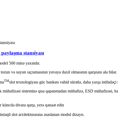
ı paylaşma stansiyası
 model 500 minə yaxındır.
tozun və suyun sıçramasının yuvaya daxil olmasının qarşısını ala bilər.
TM
sma
slot texnologiyası güc bankını vahid sürətlə, daha yaxşı istifadəçi
k mühafizəsi sisteminə qısa qapanmadan mühafizə, ESD mühafizəsi, hər
r küncdə divara qarşı, yerə qənaət edin
təqil slot arxitekturasına əsaslanan modul dizayn.