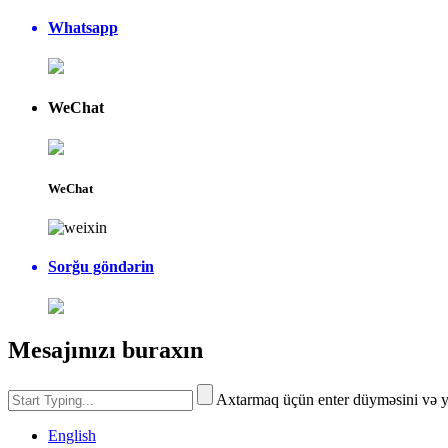
Whatsapp
WeChat
WeChat
Sorğu göndərin
Mesajınızı buraxın
Axtarmaq üçün enter düyməsini və 
English