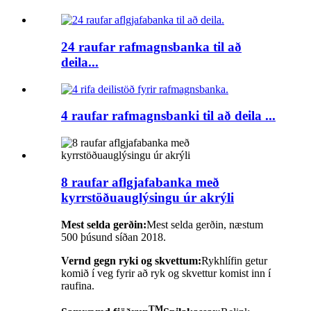
24 raufar rafmagnsbanka til að
deila...
4 raufar rafmagnsbanki til að deila ...
8 raufar aflgjafabanka með
kyrrstöðuauglýsingu úr akrýli
Mest selda gerðin:
Mest selda gerðin, næstum
500 þúsund síðan 2018.
Vernd gegn ryki og skvettum:
Rykhlífin getur
komið í veg fyrir að ryk og skvettur komist inn í
raufina.
TM