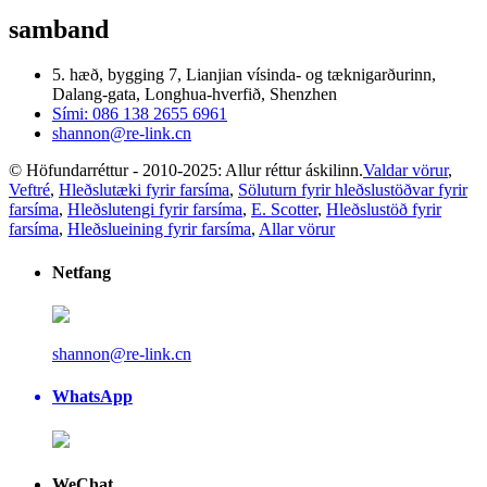
samband
5. hæð, bygging 7, Lianjian vísinda- og tæknigarðurinn,
Dalang-gata, Longhua-hverfið, Shenzhen
Sími: 086 138 2655 6961
shannon@re-link.cn
© Höfundarréttur - 2010-2025: Allur réttur áskilinn.
Valdar vörur
,
Veftré
,
Hleðslutæki fyrir farsíma
,
Söluturn fyrir hleðslustöðvar fyrir
farsíma
,
Hleðslutengi fyrir farsíma
,
E. Scotter
,
Hleðslustöð fyrir
farsíma
,
Hleðslueining fyrir farsíma
,
Allar vörur
Netfang
shannon@re-link.cn
WhatsApp
WeChat