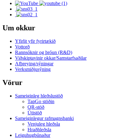
Um okkur
Yfirlit yfir fyrirtækið
Vottorð
Rannsóknir og þróun (R&D)
Viðskiptavinir okkar/Samstarfsaðilar
Afþreying/sýningar
Verksmiðjusýning
Vörur
Sameiginleg hleðslustöð
TapGo stöðin
QR-stöð
Útistöð
Sameiginlegur rafmagnsbanki
Venjuleg hleðsla
Hraðhleðsla
Leiguhugbúnaður