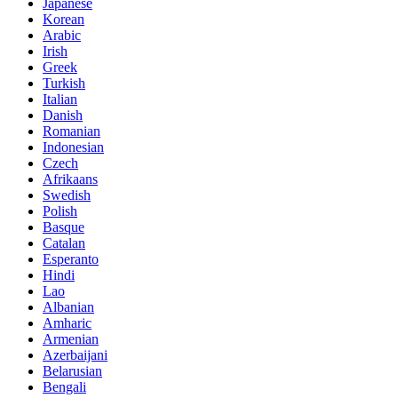
Japanese
Korean
Arabic
Irish
Greek
Turkish
Italian
Danish
Romanian
Indonesian
Czech
Afrikaans
Swedish
Polish
Basque
Catalan
Esperanto
Hindi
Lao
Albanian
Amharic
Armenian
Azerbaijani
Belarusian
Bengali