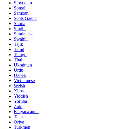
Slovenian
Somali
Samoan
Scots Gaelic
Shona
Sindhi
Sundanese
Swahili
Tajik
Tamil
Telugu
Thai
Ukrainian
Urdu
Uzbek
Vietnamese
Welsh
Xhosa
Yiddish
Yoruba
Zulu
Kinyarwanda
Tatar
Oriya
Turkmen