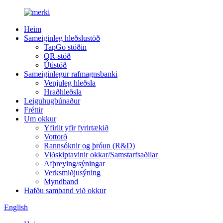
Heim
Sameiginleg hleðslustöð
TapGo stöðin
QR-stöð
Útistöð
Sameiginlegur rafmagnsbanki
Venjuleg hleðsla
Hraðhleðsla
Leiguhugbúnaður
Fréttir
Um okkur
Yfirlit yfir fyrirtækið
Vottorð
Rannsóknir og þróun (R&D)
Viðskiptavinir okkar/Samstarfsaðilar
Afþreying/sýningar
Verksmiðjusýning
Myndband
Hafðu samband við okkur
English