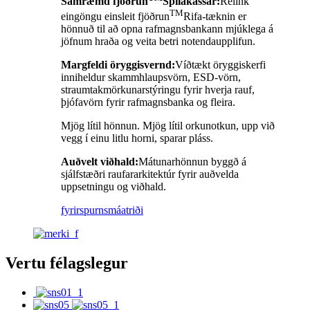
Samræmd fjöðrun
Spilakassar:
Relink
TM
eingöngu einsleit fjöðrun
Rifa-tæknin er
hönnuð til að opna rafmagnsbankann mjúklega á
jöfnum hraða og veita betri notendaupplifun.
Margfeldi öryggisvernd:
Víðtækt öryggiskerfi
inniheldur skammhlaupsvörn, ESD-vörn,
straumtakmörkunarstýringu fyrir hverja rauf,
þjófavörn fyrir rafmagnsbanka og fleira.
Mjög lítil hönnun. Mjög lítil orkunotkun, upp við
vegg í einu litlu horni, sparar pláss.
Auðvelt viðhald:
Mátunarhönnun byggð á
sjálfstæðri raufararkitektúr fyrir auðvelda
uppsetningu og viðhald.
fyrirspurn
smáatriði
Vertu félagslegur