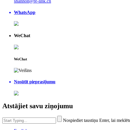
shannon@re-link.cn
WhatsApp
WeChat
WeChat
Nosūtīt pieprasījumu
Atstājiet savu ziņojumu
Nospiediet taustiņu Enter, lai meklēt