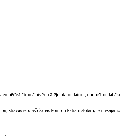
n vienmērīgā ātrumā atvērtu ārējo akumulatoru, nodrošinot labāku
zību, strāvas ierobežošanas kontroli katram slotam, pārnēsājamo