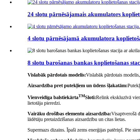
24 slotu pārnēsājamais akumulators kopliet
4 slotu pārnēsājamā akumulatora koplietoš
8 slotu barošanas bankas koplietošanas stac
Vislabāk pārdotais modelis:
Vislabāk pārdotais modelis
Aizsardzība pret putekļiem un ūdens šļakatām:
Putekļ
TM
Vienveidīga balstiekārta
Sloti:
Relink ekskluzīvā vie
lietotāja pieredzi.
Vairāku drošības elementu aizsardzība:
Visaptverošā d
lādētāju pretaizdzīšanas aizsardzību un citas lietas.
Supermazs dizains. Īpaši zems enerģijas patēriņš. Pie siena