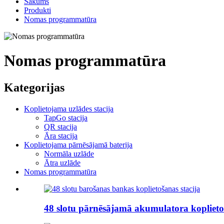
Sākums
Produkti
Nomas programmatūra
Nomas programmatūra
Kategorijas
Koplietojama uzlādes stacija
TapGo stacija
QR stacija
Āra stacija
Koplietojama pārnēsājamā baterija
Normāla uzlāde
Ātra uzlāde
Nomas programmatūra
48 slotu pārnēsājamā akumulatora koplieto