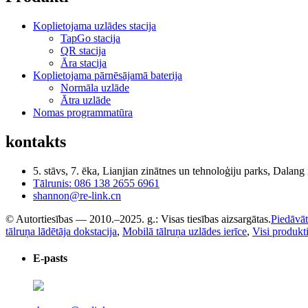
Koplietojama uzlādes stacija
TapGo stacija
QR stacija
Āra stacija
Koplietojama pārnēsājamā baterija
Normāla uzlāde
Ātra uzlāde
Nomas programmatūra
kontakts
5. stāvs, 7. ēka, Lianjian zinātnes un tehnoloģiju parks, Dalan
Tālrunis: 086 138 2655 6961
shannon@re-link.cn
© Autortiesības — 2010.–2025. g.: Visas tiesības aizsargātas.
Piedāvāt
tālruņa lādētāja dokstacija
,
Mobilā tālruņa uzlādes ierīce
,
Visi produkt
E-pasts