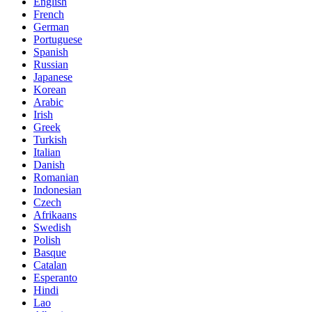
English
French
German
Portuguese
Spanish
Russian
Japanese
Korean
Arabic
Irish
Greek
Turkish
Italian
Danish
Romanian
Indonesian
Czech
Afrikaans
Swedish
Polish
Basque
Catalan
Esperanto
Hindi
Lao