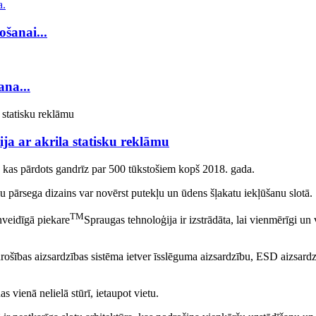
ošanai...
ana...
ija ar akrila statisku reklāmu
, kas pārdots gandrīz par 500 tūkstošiem kopš 2018. gada.
u pārsega dizains var novērst putekļu un ūdens šļakatu iekļūšanu slotā.
TM
nveidīgā piekare
Spraugas tehnoloģija ir izstrādāta, lai vienmērīgi u
rošības aizsardzības sistēma ietver īsslēguma aizsardzību, ESD aizsard
s vienā nelielā stūrī, ietaupot vietu.