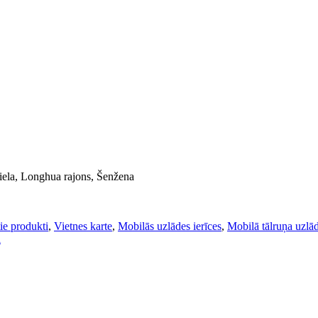
g iela, Longhua rajons, Šenžena
ie produkti
,
Vietnes karte
,
Mobilās uzlādes ierīces
,
Mobilā tālruņa uzlād
i