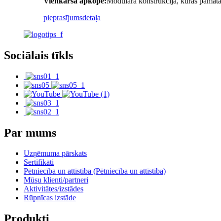
Vienkārša apkope:
Modulāra konstrukcija, kuras pamatā 
pieprasījums
detaļa
Sociālais tīkls
Par mums
Uzņēmuma pārskats
Sertifikāti
Pētniecība un attīstība (Pētniecība un attīstība)
Mūsu klienti/partneri
Aktivitātes/izstādes
Rūpnīcas izstāde
Produkti