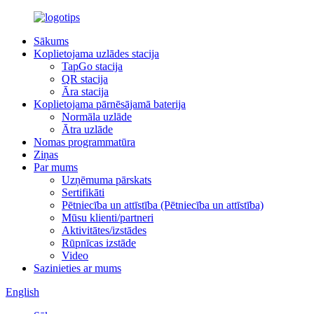
Sākums
Koplietojama uzlādes stacija
TapGo stacija
QR stacija
Āra stacija
Koplietojama pārnēsājamā baterija
Normāla uzlāde
Ātra uzlāde
Nomas programmatūra
Ziņas
Par mums
Uzņēmuma pārskats
Sertifikāti
Pētniecība un attīstība (Pētniecība un attīstība)
Mūsu klienti/partneri
Aktivitātes/izstādes
Rūpnīcas izstāde
Video
Sazinieties ar mums
English