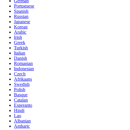
German
Portuguese
Spanish
Russian
Japanese
Korean
Arabic
Irish
Greek
Turkish
Italian
Danish
Romanian
Indonesian
Czech
Afrikaans
Swedish
Polish
Basque
Catalan
Esperanto
Hindi
Lao
Albanian
Amharic