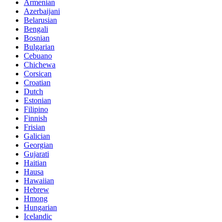
Armenian
Azerbaijani
Belarusian
Bengali
Bosnian
Bulgarian
Cebuano
Chichewa
Corsican
Croatian
Dutch
Estonian
Filipino
Finnish
Frisian
Galician
Georgian
Gujarati
Haitian
Hausa
Hawaiian
Hebrew
Hmong
Hungarian
Icelandic