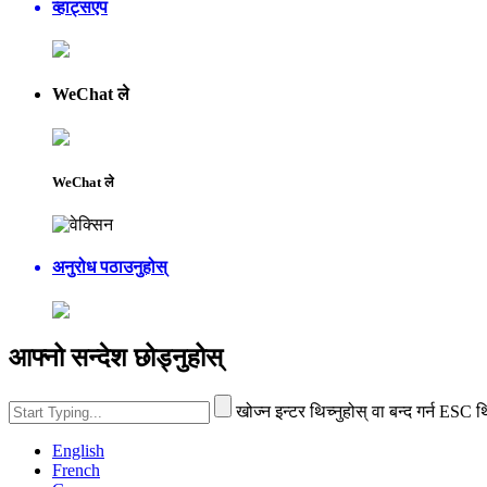
व्हाट्सएप
WeChat ले
WeChat ले
अनुरोध पठाउनुहोस्
आफ्नो सन्देश छोड्नुहोस्
खोज्न इन्टर थिच्नुहोस् वा बन्द गर्न ESC थ
English
French