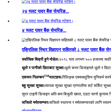
२४ स्लट पावर बैंक सेयरिङ...
४ स्लट पावर बैंक सेयरिङ...
एक्रिलिक स्थिर विज्ञापन सहितको ८ स्लट पावर बैंक से
सर्वाधिक बिक्री हुने मोडेल:
२०१८ यता लगभग ५०० हजारमा सर्वाधि
धुलो र पानीको छिटाबाट सुरक्षा:
धुलो कभर डिजाइनले धुलो र छिटा 
TM
एकरूप निलम्बन
स्लटहरू:
रिलिङ्क एक्सक्लुसिभ युनिफर्म सस्प
बहु सुरक्षा सुरक्षा:
व्यापक सुरक्षा सुरक्षा प्रणालीमा सर्ट सर्किट सु
सुपर टाइनी डिजाइन अति कम बिजुली खपत, एउटा सानो कुनामा भित्ता
सजिलो मर्मतसम्भार:
सजिलो स्थापना र मर्मतसम्भारको लागि स्वत
सोधपुछ
विवरण