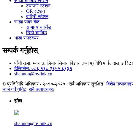
साझा चार्जिङ स्टेशन
ट्यापगो स्टेशन
QR स्टेशन
बाहिरी स्टेशन
साझा पावर बैंक
सामान्य चार्जिङ
छिटो चार्जिङ
भाडा सफ्टवेयर
सम्पर्क गर्नुहोस्
पाँचौं तला, भवन ७, लियानजियान विज्ञान तथा प्रविधि पार्क, दालाङ स्ट्र
टेलिफोन: ०८६ १३८ २६५५ ६९६१
shannon@re-link.cn
© प्रतिलिपि अधिकार - २०१०-२०२५ : सबै अधिकार सुरक्षित।
विशेष उत्पादनह
चार्ज गर्ने युनिट
,
सबै उत्पादनहरू
इमेल
shannon@re-link.cn